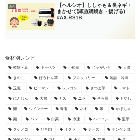
【ヘルシオ】ししゃも＆長ネギ・
魚介
まかせて調理(網焼き・揚げる)
#AX-RS1B
食材別レシピ
乾物・豆
キャベツ
小松菜
じゃがいも
人参
きのこ
ほうれん草
ブロッコリー
缶詰・冷凍
玉葱
ピーマン
レンコン
さつま芋
トマト
にんじん
大根
ナス
ニラ
そら豆
もやし
卵
ウインナー
春雨
ネギ
米
かぼちゃ
麺
パン
白菜
冷凍
ベーコン
里芋
タケノコ
ひき肉
オクラ
チーズ
チンゲン菜
冷凍うどん
ブリ
小豆
昆布
魚