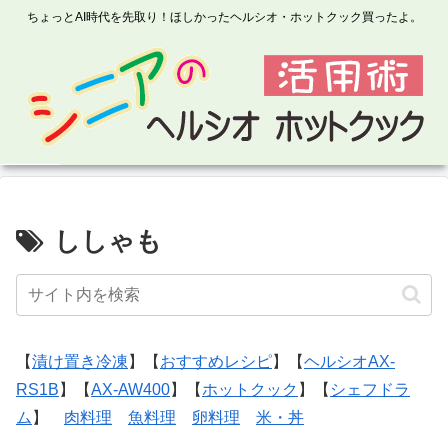
ちょっとAI時代を先取り！ほしかったヘルシオ・ホットクック買ったよ。
ししゃも
【
漬け置き冷凍
】【
おすすめレシピ
】【
ヘルシオAX-
RS1B
】【
AX-AW400
】【
ホットクック
】【
シェフドラ
ム
】
肉料理
魚料理
卵料理
米・丼