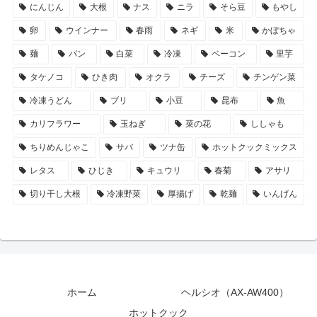
にんじん
大根
ナス
ニラ
そら豆
もやし
卵
ウインナー
春雨
ネギ
米
かぼちゃ
麺
パン
白菜
冷凍
ベーコン
里芋
タケノコ
ひき肉
オクラ
チーズ
チンゲン菜
冷凍うどん
ブリ
小豆
昆布
魚
カリフラワー
玉ねぎ
菜の花
ししゃも
ちりめんじゃこ
サバ
ツナ缶
ホットクックミックス
レタス
ひじき
キュウリ
春菊
アサリ
切り干し大根
冷凍野菜
厚揚げ
乾麺
いんげん
ホーム
ヘルシオ（AX-AW400）
ホットクック