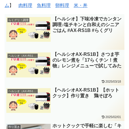
ム
】
肉料理
魚料理
卵料理
米・丼
【ヘルシオ】下味冷凍でカンタン
らくグリ！調理
調理♪塩チキンと白和えのシニア
ごはん #AX-RS1B #らくグリ
【ヘルシオAX-RS1B】さつま芋
ヘルシオ（AX-RS1B）
のレモン煮を「17らくチン！煮
物」レンジメニューで試してみた
2025/03/18
【ヘルシオAX-RS1B】【ホット
ヘルシオ（AX-RS1B）
クック】作り置き 鶏そぼろ
2025/02/01
ホットクックで手軽に楽しむ「キ
作り置き