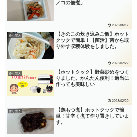
ノコの佃煮」
2023/06/17
【きのこの炊き込みご飯】ホット
作り置き
クックで簡単！【菌活】菌から取
り外す収穫体験をしました。
2023/02/22
【ホットクック】野菜炒めをつく
作り置き
りました。かんたん便利！適当に
作っても美味しい
2023/02/20
【鶏もつ煮】ホットクックで簡
作り置き
単！甘辛く煮て作り置きしていま
す。