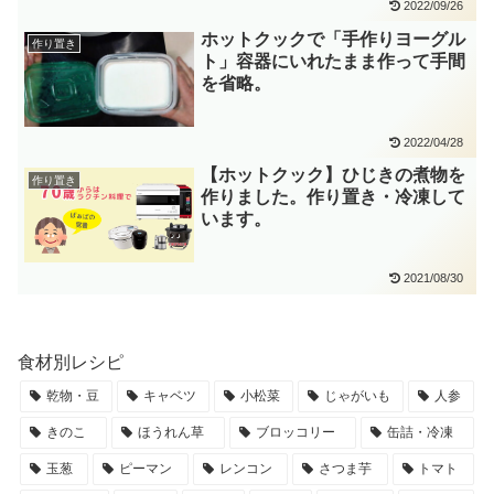
2022/09/26
ホットクックで「手作りヨーグル
作り置き
ト」容器にいれたまま作って手間
を省略。
2022/04/28
【ホットクック】ひじきの煮物を
作り置き
作りました。作り置き・冷凍して
います。
2021/08/30
食材別レシピ
乾物・豆
キャベツ
小松菜
じゃがいも
人参
きのこ
ほうれん草
ブロッコリー
缶詰・冷凍
玉葱
ピーマン
レンコン
さつま芋
トマト