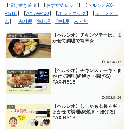
【
漬け置き冷凍
】【
おすすめレシピ
】【
ヘルシオAX-
RS1B
】【
AX-AW400
】【
ホットクック
】【
シェフドラ
ム
】
肉料理
魚料理
卵料理
米・丼
【ヘルシオ】チキンソテーは、ま
網焼き・揚げる（まかせて調理）
かせて調理で簡単☆
2025/06/17
【ヘルシオ】チキンステーキ・ま
網焼き・揚げる（まかせて調理）
かせて調理(網焼き・揚げる)
#AX-RS1B
2025/04/24
【ヘルシオ】ししゃも＆長ネギ・
魚介
まかせて調理(網焼き・揚げる)
#AX-RS1B