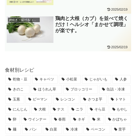
2025/02/19
鶏肉と大根（カブ）を並べて焼く
網焼き・揚げる（まかせて調理）
だけ！ヘルシオ「まかせて調理」
が楽です。
2025/02/19
食材別レシピ
乾物・豆
キャベツ
小松菜
じゃがいも
人参
きのこ
ほうれん草
ブロッコリー
缶詰・冷凍
玉葱
ピーマン
レンコン
さつま芋
トマト
にんじん
大根
ナス
ニラ
そら豆
もやし
卵
ウインナー
春雨
ネギ
米
かぼちゃ
麺
パン
白菜
冷凍
ベーコン
里芋