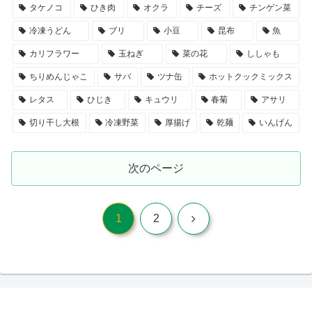
タケノコ
ひき肉
オクラ
チーズ
チンゲン菜
冷凍うどん
ブリ
小豆
昆布
魚
カリフラワー
玉ねぎ
菜の花
ししゃも
ちりめんじゃこ
サバ
ツナ缶
ホットクックミックス
レタス
ひじき
キュウリ
春菊
アサリ
切り干し大根
冷凍野菜
厚揚げ
乾麺
いんげん
次のページ
次
1
2
へ