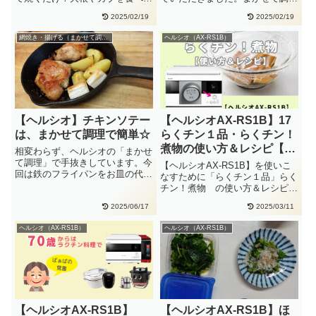
すい大きさに切って、ステーキ
→網焼き・揚げる手動：ウォー
2025/02/19
2025/02/19
に。・・
タ・・
網焼き・揚げる（まかせて調理）
ヘルシオ（AX-RS1B）
【ヘルシオ】チキンソテー
【ヘルシオAX-RS1B】17
は、まかせて調理で簡単☆
らくチン１品・らくチン！
煮物の使い方＆レシピ【覚
相変わらず、ヘルシオの「まかせ
書】
て調理」で手抜きしています。今
【ヘルシオAX-RS1B】を使いこ
回は鉄のフライパンをお皿の代わ
なすために「らくチン１品」らく
りに。お店みたいに、そのままテ
チン！煮物 の使い方＆レシピを
ー・・
まとめました。（公式レシピ
2025/06/17
2025/03/11
引・・
ヘルシオ（AX-RS1B）
ヘルシオ（AX-RS1B）
【ヘルシオAX-RS1B】
【ヘルシオAX-RS1B】ほ