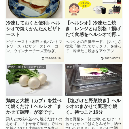
冷凍しておくと便利♪ ヘル
【ヘルシオ】冷凍たこ焼
シオで焼くかんたんピザト
き レンジとは別格！揚げ
ースト
たて食感をヘルシオで再
現！ #AX-RS1B
ピザトースト＜材料＞食パントマ
ヘルシオの自働モード、おいしさ
トソース（ピザソース）ベーコ
復元「揚げたてサックリ」を使っ
ン、ウインナーチーズ玉ねぎ、ピ
て、冷凍たこ焼きをアツアツ
ーマン＜作り方・手順＞食パンに
に・・外はカリッと香ばしく、中
2026/01/19
2025/05/03
トマ・・
はとろ・・
網焼き・揚げる（まかせて調理）
魚介
鶏肉と大根（カブ）を並べ
【塩ざけと野菜焼き】ヘル
て焼くだけ！ヘルシオ「ま
シオのまかせて調理で 焼
かせて調理」が楽です。
く。待つこと16分
鶏肉と大根を並べて焼くだけ！の
魚と野菜を一緒に焼いただけ！！
おかず。「まかせて調理」で並べ
あったかいごはんとみそ汁、納豆
て焼くだけ！大根やカブを食べや
でいただきました。まかせて調理