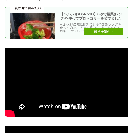
【ヘルシオAX-RS1B】6ゆで葉菜(レン
ジ)を使ってブロッコリーを茹でました
ヘルシオAX-RS1Bで（6）ゆで葉菜(レンジ)を
使ってブロッコリーを茹でました。キャベツ・
白菜・アスパラガス・ほうれん草・小松菜など
手早く・・