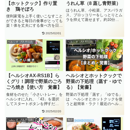
【ホットクック】作り置
うれん草（8 蒸し青野菜）
き 鶏そぼろ
ほうれん草、小松菜、アスパラガ
ス、ブロッコリーをしっとりとム
便利家電を上手く使いこなすこと
ラを抑えて蒸せます。約10分。
ができると毎日の食事がとっても
後片付けを考えると、レンジでチ
楽！体を丈夫にする食べ方を日々
ン・・
考えながら使っています。ヘルシ
2025/02/01
オ・・
ヘルシオ（AX-RS1B）
ヘルシオ（AX-RS1B）
【ヘルシオAX-RS1B】ら
ヘルシオとホットクックで
くグリ！調理で野菜のごろ
野菜の下処理（蒸す・ゆで
ごろ焼き【使い方 覚書】
る）【覚書】
食材をのせた「小さいトレー」を
野菜の下処理「蒸す」「ゆでる」
ヘルシオに入れ、「43」を選択
は ヘルシオとホットクックを使
してスタートボタンを押すだ
うと超簡単・ラク！最近のヘルシ
け！ 1～2人分の料理が作れる
オは、レンジ機能も充実していま
2025/02/20
「らく・・
す・・
ヘルシオ（AX-RS1B）
魚介