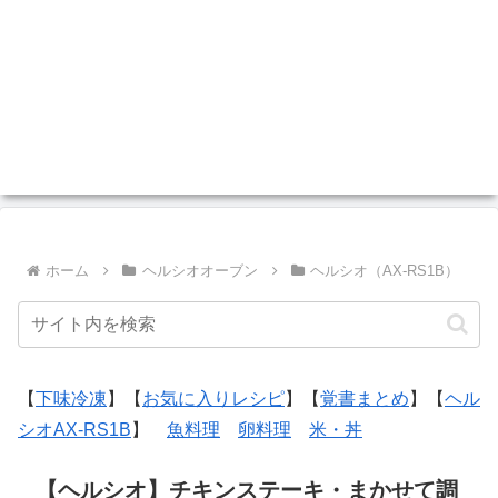
ホーム
ヘルシオオーブン
ヘルシオ（AX-RS1B）
【
下味冷凍
】【
お気に入りレシピ
】【
覚書まとめ
】【
ヘル
シオAX-RS1B
】
魚料理
卵料理
米・丼
【ヘルシオ】チキンステーキ・まかせて調