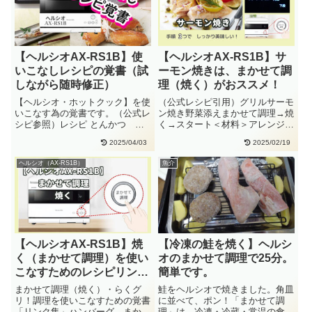
【ヘルシオAX-RS1B】使
【ヘルシオAX-RS1B】サ
いこなしレシピの覚書（試
ーモン焼きは、まかせて調
しながら随時修正）
理（焼く）がおススメ！
【ヘルシオ・ホットクック】を使
（公式レシピ引用）グリルサーモ
いこなす為の覚書です。（公式レ
ン焼き野菜添えまかせて調理→焼
シピ参照）レシピ とんかつ ま
く→スタート＜材料＞アレンジし
かせて調理(網焼き・揚げる)
ていますサーモン(かたまり)：
2025/04/03
2025/02/19
エ・・
2・・
ヘルシオ（AX-RS1B）
魚介
【ヘルシオAX-RS1B】焼
【冷凍の鮭を焼く】ヘルシ
く（まかせて調理）を使い
オのまかせて調理で25分。
こなすためのレシピリンク
簡単です。
集
まかせて調理（焼く）・らくグ
鮭をヘルシオで焼きました。角皿
リ！調理を使いこなすための覚書
に並べて、ポン！「まかせて調
「リンク集」ハンバーグ まかせ
理」は、冷凍・冷蔵・常温の食材