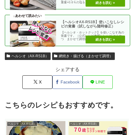
重量×0.6％の塩を加える 使う調味料＝（総重
量）×（・・
【ヘルシオAX-RS1B】使いこなしレシ
ピの覚書（試しながら随時修正）
【ヘルシオ・ホットクック】を使いこなす為の
覚書です。（公式レシピ参照）レシピ とんか
つ まかせて調理(網焼き・揚げる) エビフラ
イ coco・・
ヘルシオ（AX-RS1B）
網焼き・揚げる（まかせて調理）
シェアする
X
Facebook
LINE
こちらのレシピもおすすめです。
ヘルシオ（AX-RS1B）
ヘルシオ（AX-RS1B）