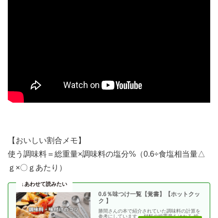
【おいしい割合メモ】
使う調味料＝総重量×調味料の塩分%（0.6÷食塩相当量△
ｇ×〇ｇあたり）
0.6％味つけ一覧【覚書】【ホットクッ
ク 】
勝間さんの本で紹介されていた調味料の計算を
参考にしています。 材料の総重量をはかる 総