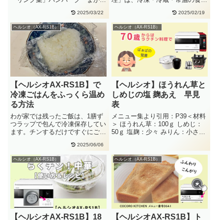
て調理(焼く)ごろごろ野菜焼き
を一度にムラなく仕上げるという
2025/03/22
2025/02/19
ま・・
ので・・
ヘルシオ（AX-RS1B）
ヘルシオ（AX-RS1B）
【ヘルシオAX-RS1B】で
【ヘルシオ】ほうれん草と
冷凍ごはんをふっくら温め
しめじの塩 麹あえ 早見
る方法
表
わが家では残ったご飯は、1膳ず
メニュー集より引用：P39＜材料
つラップで包んで冷凍保存してい
＞ ほうれん草：100ｇ しめじ：
ます。チンするだけですぐにごは
50ｇ 塩麹：少々 みりん：小さじ
んが食べられるので、とても便利
1＜作り方・手順＞ほう・・
2025/06/06
で・・
ヘルシオ（AX-RS1B）
ヘルシオ（AX-RS1B）
【ヘルシオAX-RS1B】18
【ヘルシオAX-RS1B】ト