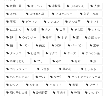
乾物・豆
キャベツ
小松菜
じゃがいも
人参
きのこ
ほうれん草
ブロッコリー
缶詰・冷凍
玉葱
ピーマン
レンコン
さつま芋
トマト
にんじん
大根
ナス
ニラ
そら豆
もやし
卵
ウインナー
春雨
ネギ
米
かぼちゃ
麺
パン
白菜
冷凍
ベーコン
里芋
タケノコ
ひき肉
オクラ
チーズ
チンゲン菜
冷凍うどん
ブリ
小豆
昆布
魚
カリフラワー
玉ねぎ
菜の花
ししゃも
ちりめんじゃこ
サバ
ツナ缶
ホットクックミックス
レタス
ひじき
キュウリ
春菊
アサリ
切り干し大根
冷凍野菜
厚揚げ
乾麺
いんげん