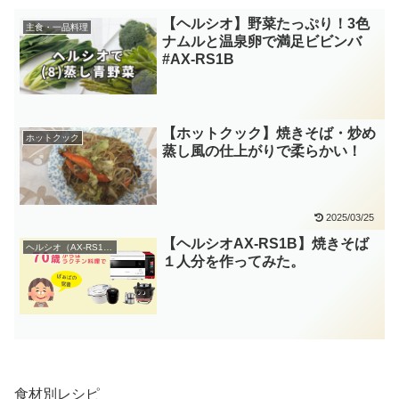
【ヘルシオ】野菜たっぷり！3色
主食・一品料理
ナムルと温泉卵で満足ビビンバ
#AX-RS1B
【ホットクック】焼きそば・炒め
ホットクック
蒸し風の仕上がりで柔らかい！
2025/03/25
【ヘルシオAX-RS1B】焼きそば
ヘルシオ（AX-RS1B）
１人分を作ってみた。
食材別レシピ