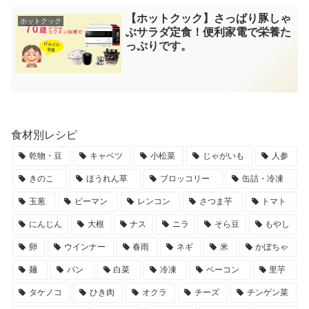
【ホットクック】さっぱり豚しゃ
ホットクック
ぶサラダ定食！便利家電で栄養た
っぷりです。
食材別レシピ
乾物・豆
キャベツ
小松菜
じゃがいも
人参
きのこ
ほうれん草
ブロッコリー
缶詰・冷凍
玉葱
ピーマン
レンコン
さつま芋
トマト
にんじん
大根
ナス
ニラ
そら豆
もやし
卵
ウインナー
春雨
ネギ
米
かぼちゃ
麺
パン
白菜
冷凍
ベーコン
里芋
タケノコ
ひき肉
オクラ
チーズ
チンゲン菜