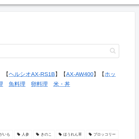
】【
ヘルシオAX-RS1B
】【
AX-AW400
】【
ホッ
理
魚料理
卵料理
米・丼
がいも
人参
きのこ
ほうれん草
ブロッコリー