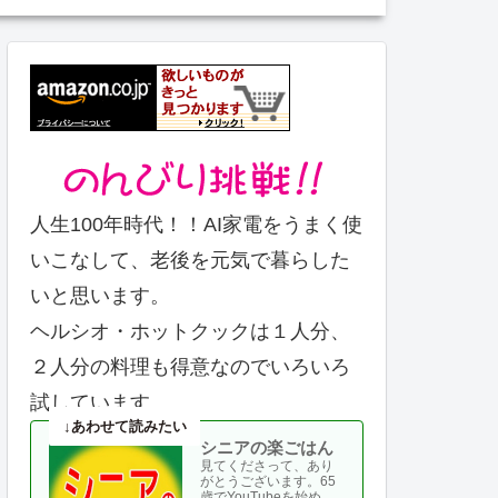
人生100年時代！！AI家電をうまく使
いこなして、老後を元気で暮らした
いと思います。
ヘルシオ・ホットクックは１人分、
２人分の料理も得意なのでいろいろ
試しています。
シニアの楽ごはん
見てくださって、あり
がとうございます。65
歳でYouTubeを始め