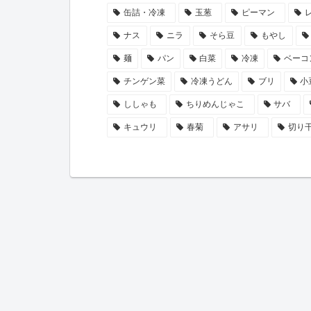
缶詰・冷凍
玉葱
ピーマン
ナス
ニラ
そら豆
もやし
麺
パン
白菜
冷凍
ベーコ
チンゲン菜
冷凍うどん
ブリ
小
ししゃも
ちりめんじゃこ
サバ
キュウリ
春菊
アサリ
切り