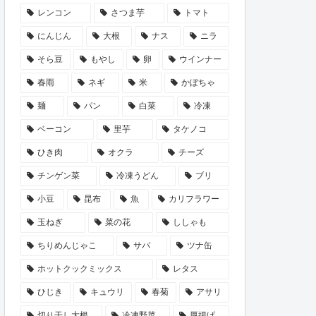
レンコン
さつま芋
トマト
にんじん
大根
ナス
ニラ
そら豆
もやし
卵
ウインナー
春雨
ネギ
米
かぼちゃ
麺
パン
白菜
冷凍
ベーコン
里芋
タケノコ
ひき肉
オクラ
チーズ
チンゲン菜
冷凍うどん
ブリ
小豆
昆布
魚
カリフラワー
玉ねぎ
菜の花
ししゃも
ちりめんじゃこ
サバ
ツナ缶
ホットクックミックス
レタス
ひじき
キュウリ
春菊
アサリ
切り干し大根
冷凍野菜
厚揚げ