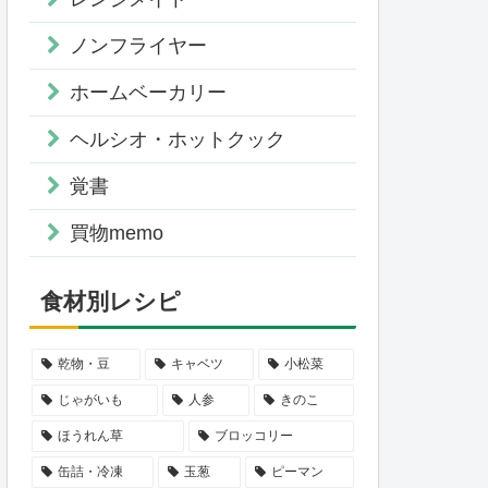
ノンフライヤー
ホームベーカリー
ヘルシオ・ホットクック
覚書
買物memo
食材別レシピ
乾物・豆
キャベツ
小松菜
じゃがいも
人参
きのこ
ほうれん草
ブロッコリー
缶詰・冷凍
玉葱
ピーマン