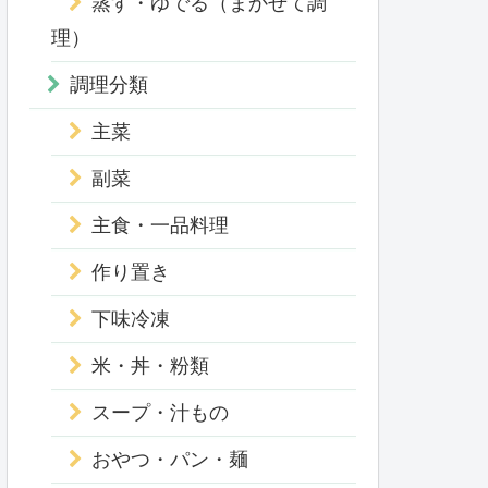
蒸す・ゆでる（まかせて調
理）
調理分類
主菜
副菜
主食・一品料理
作り置き
下味冷凍
米・丼・粉類
スープ・汁もの
おやつ・パン・麺