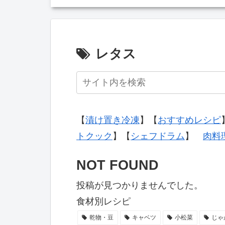
レタス
【
漬け置き冷凍
】【
おすすめレシピ
トクック
】【
シェフドラム
】
肉料
NOT FOUND
投稿が見つかりませんでした。
食材別レシピ
乾物・豆
キャベツ
小松菜
じゃ