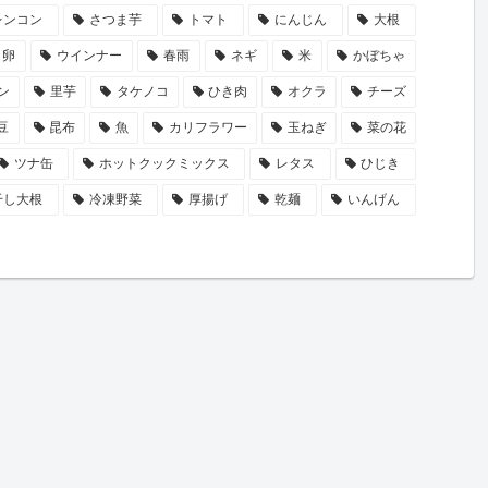
レンコン
さつま芋
トマト
にんじん
大根
卵
ウインナー
春雨
ネギ
米
かぼちゃ
ン
里芋
タケノコ
ひき肉
オクラ
チーズ
豆
昆布
魚
カリフラワー
玉ねぎ
菜の花
ツナ缶
ホットクックミックス
レタス
ひじき
干し大根
冷凍野菜
厚揚げ
乾麺
いんげん