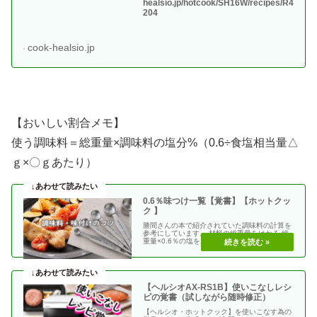
healsio.jp/hotcook/SH16W/recipes/R4
204
cook-healsio.jp
【おいしい割合メモ】
使う調味料＝総重量×調味料の塩分%（0.6÷食塩相当量△
ｇ×〇ｇあたり）
0.6％味つけ一覧【覚書】【ホットクッ
ク 】
勝間さんの本で紹介されていた調味料の計算を
参考にしています。 材料の総重量をはかる 総
重量×0.6％の塩を加える 使う調味料＝（総重
量）×（・・
【ヘルシオAX-RS1B】使いこなしレシ
ピの覚書（試しながら随時修正）
【ヘルシオ・ホットクック】を使いこなす為の