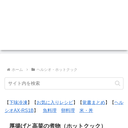
ホーム
ヘルシオ・ホットクック
【
下味冷凍
】【
お気に入りレシピ
】【
覚書まとめ
】【
ヘル
シオAX-RS1B
】
魚料理
卵料理
米・丼
厚揚げと高菜の煮物（ホットクック）