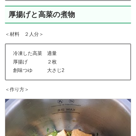
厚揚げと高菜の煮物
＜材料 ２人分＞
冷凍した高菜 適量
厚揚げ ２枚
創味つゆ 大さじ2
＜作り方＞