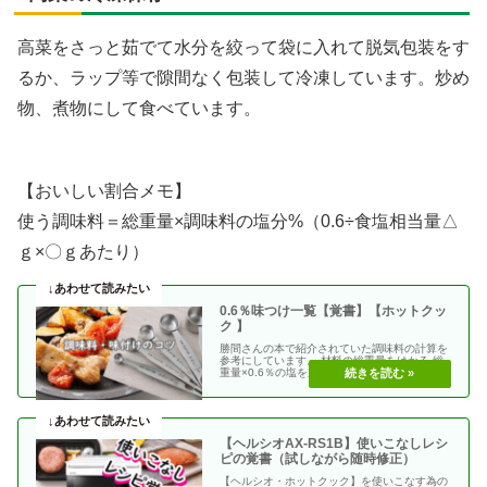
高菜をさっと茹でて水分を絞って袋に入れて脱気包装をす
るか、ラップ等で隙間なく包装して冷凍しています。炒め
物、煮物にして食べています。
【おいしい割合メモ】
使う調味料＝総重量×調味料の塩分%（0.6÷食塩相当量△
ｇ×〇ｇあたり）
0.6％味つけ一覧【覚書】【ホットクッ
ク 】
勝間さんの本で紹介されていた調味料の計算を
参考にしています。 材料の総重量をはかる 総
重量×0.6％の塩を加える 使う調味料＝（総重
量）×（・・
【ヘルシオAX-RS1B】使いこなしレシ
ピの覚書（試しながら随時修正）
【ヘルシオ・ホットクック】を使いこなす為の