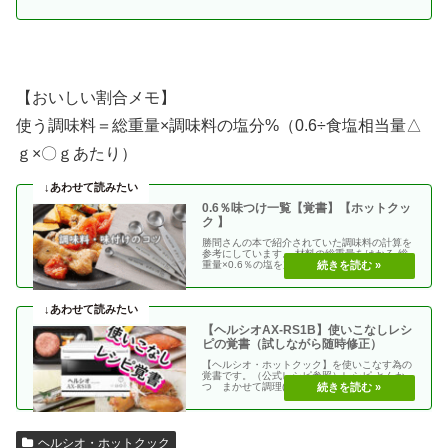
【おいしい割合メモ】
使う調味料＝総重量×調味料の塩分%（0.6÷食塩相当量△
ｇ×〇ｇあたり）
0.6％味つけ一覧【覚書】【ホットクッ
ク 】
勝間さんの本で紹介されていた調味料の計算を
参考にしています。 材料の総重量をはかる 総
重量×0.6％の塩を加える 使う調味料＝（総重
量）×（・・
【ヘルシオAX-RS1B】使いこなしレシ
ピの覚書（試しながら随時修正）
【ヘルシオ・ホットクック】を使いこなす為の
覚書です。（公式レシピ参照）レシピ とんか
つ まかせて調理(網焼き・揚げる) エビフラ
イ coco・・
ヘルシオ・ホットクック