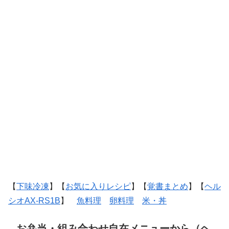
【
下味冷凍
】【
お気に入りレシピ
】【
覚書まとめ
】【
ヘル
シオAX-RS1B
】
魚料理
卵料理
米・丼
お弁当・組み合わせ自在メニューから（ヘ