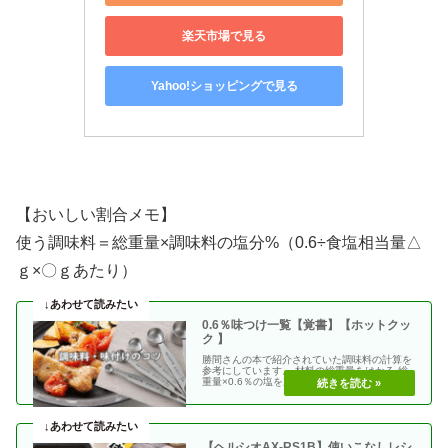
楽天市場で見る
Yahoo!ショッピングで見る
【おいしい割合メモ】
使う調味料＝総重量×調味料の塩分%（0.6÷食塩相当量△
ｇ×〇ｇあたり）
0.6％味つけ一覧【覚書】【ホットクッ
ク 】
勝間さんの本で紹介されていた調味料の計算を
参考にしています。 材料の総重量をはかる 総
重量×0.6％の塩を加える 使う調味料＝（総重
量）×（・・
【ヘルシオAX-RS1B】使いこなしレシ