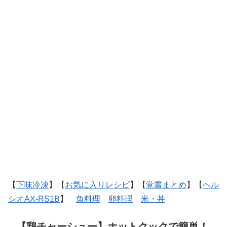
【
下味冷凍
】【
お気に入りレシピ
】【
覚書まとめ
】【
ヘル
シオAX-RS1B
】
魚料理
卵料理
米・丼
【鶏チャーシュー】ホットクックで簡単！