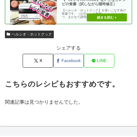
ピの覚書（試しながら随時修正）
【ヘルシオ・ホットクック】を使いこなす為の
覚書です。（公式レシピ参照）レシピ とんか
つ まかせて調理(網焼き・揚げる) エビフラ
イ coco・・
ヘルシオ・ホットクック
シェアする
X
Facebook
LINE
こちらのレシピもおすすめです。
関連記事は見つかりませんでした。