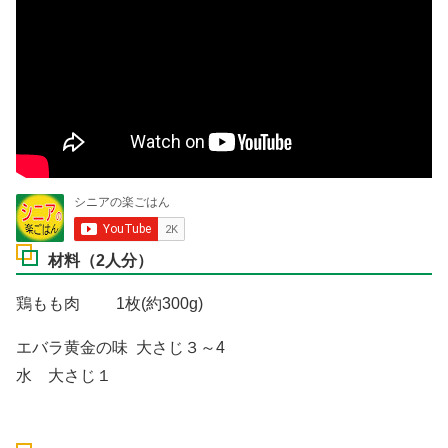
材料（2人分）
鶏もも肉 1枚(約300g)
エバラ黄金の味 大さじ３～4
水 大さじ１