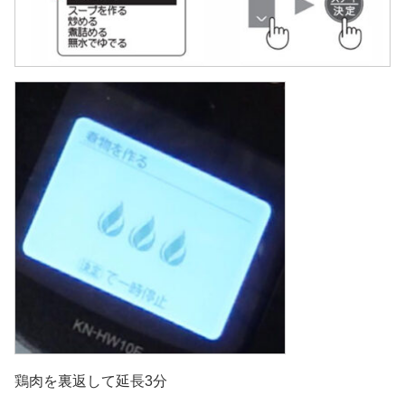
鶏肉を裏返して延長3分