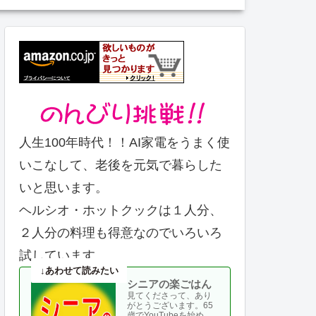
人生100年時代！！AI家電をうまく使
いこなして、老後を元気で暮らした
いと思います。
ヘルシオ・ホットクックは１人分、
２人分の料理も得意なのでいろいろ
試しています。
シニアの楽ごはん
見てくださって、あり
がとうございます。65
歳でYouTubeを始め