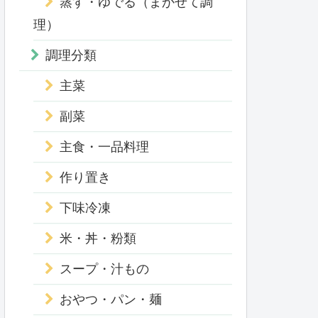
蒸す・ゆでる（まかせて調
理）
調理分類
主菜
副菜
主食・一品料理
作り置き
下味冷凍
米・丼・粉類
スープ・汁もの
おやつ・パン・麺