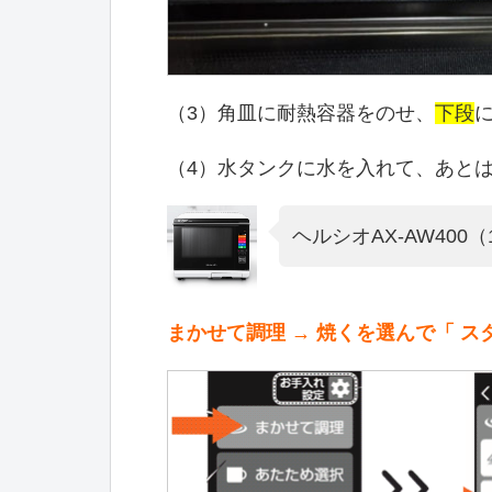
（3）角皿に耐熱容器をのせ、
下段
（4）水タンクに水を入れて、あと
ヘルシオAX-AW40
まかせて調理 → 焼くを選んで「 