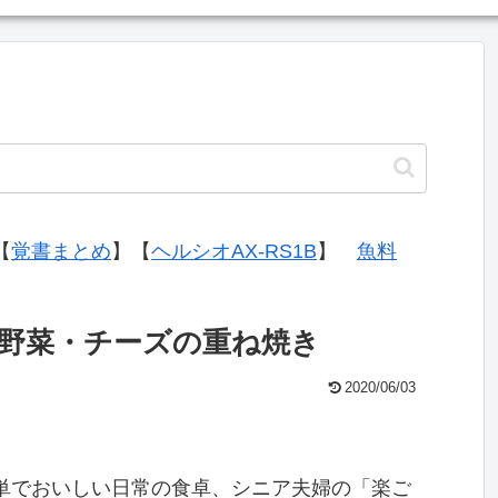
【
覚書まとめ
】【
ヘルシオAX-RS1B
】
魚料
野菜・チーズの重ね焼き
2020/06/03
単でおいしい日常の食卓、シニア夫婦の「楽ご