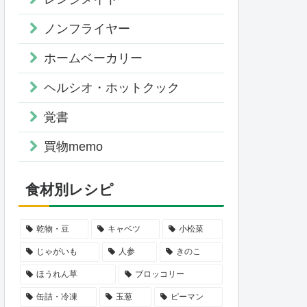
ノンフライヤー
ホームベーカリー
ヘルシオ・ホットクック
覚書
買物memo
食材別レシピ
乾物・豆
キャベツ
小松菜
じゃがいも
人参
きのこ
ほうれん草
ブロッコリー
缶詰・冷凍
玉葱
ピーマン