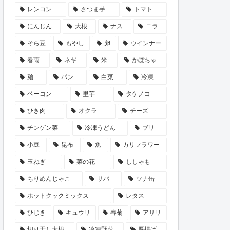
レンコン
さつま芋
トマト
にんじん
大根
ナス
ニラ
そら豆
もやし
卵
ウインナー
春雨
ネギ
米
かぼちゃ
麺
パン
白菜
冷凍
ベーコン
里芋
タケノコ
ひき肉
オクラ
チーズ
チンゲン菜
冷凍うどん
ブリ
小豆
昆布
魚
カリフラワー
玉ねぎ
菜の花
ししゃも
ちりめんじゃこ
サバ
ツナ缶
ホットクックミックス
レタス
ひじき
キュウリ
春菊
アサリ
切り干し大根
冷凍野菜
厚揚げ