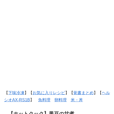
【
下味冷凍
】【
お気に入りレシピ
】【
覚書まとめ
】【
ヘル
シオAX-RS1B
】
魚料理
卵料理
米・丼
【ホットクック】黒豆の甘煮