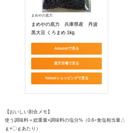
まめやの底力
まめやの底力　兵庫県産　丹波
黒大豆 くろまめ 1kg
Amazonで見る
楽天市場で見る
Yahoo!ショッピングで見る
【おいしい割合メモ】
使う調味料＝総重量×調味料の塩分%（0.6÷食塩相当量△
ｇ×〇ｇあたり）