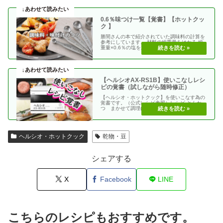
0.6％味つけ一覧【覚書】【ホットクッ
ク 】
勝間さんの本で紹介されていた調味料の計算を
参考にしています。 材料の総重量をはかる 総
重量×0.6％の塩を加える 使う調味料＝（総重
量）×（・・
【ヘルシオAX-RS1B】使いこなしレシ
ピの覚書（試しながら随時修正）
【ヘルシオ・ホットクック】を使いこなす為の
覚書です。（公式レシピ参照）レシピ とんか
つ まかせて調理(網焼き・揚げる) エビフラ
イ coco・・
ヘルシオ・ホットクック
乾物・豆
シェアする
X
Facebook
LINE
こちらのレシピもおすすめです。