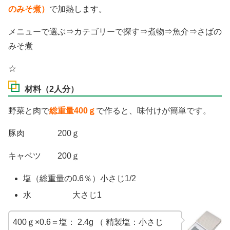
のみそ煮）
で加熱します。
メニューで選ぶ⇒カテゴリーで探す⇒煮物⇒魚介⇒さばの
みそ煮
☆
材料（2人分）
野菜と肉で
総重量400ｇ
で作ると、味付けが簡単です。
豚肉 200ｇ
キャベツ 200ｇ
塩（総重量の0.6％）小さじ1/2
水 大さじ1
400ｇ×0.6＝塩： 2.4g （ 精製塩：小さじ