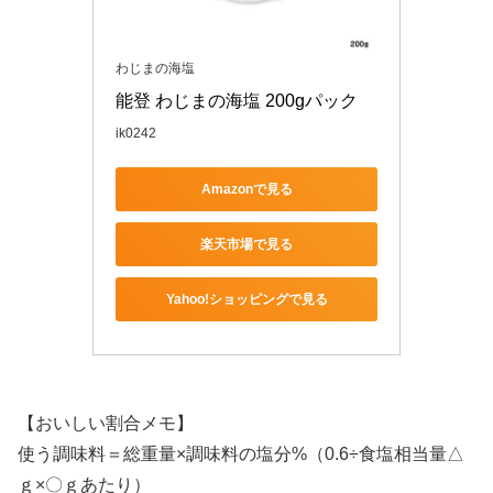
わじまの海塩
能登 わじまの海塩 200gパック
ik0242
Amazonで見る
楽天市場で見る
Yahoo!ショッピングで見る
【おいしい割合メモ】
使う調味料＝総重量×調味料の塩分%（0.6÷食塩相当量△
ｇ×〇ｇあたり）