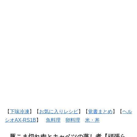
【
下味冷凍
】【
お気に入りレシピ
】【
覚書まとめ
】【
ヘル
シオAX-RS1B
】
魚料理
卵料理
米・丼
豚こま切れ肉とキャベツの蒸し煮【頑張ら