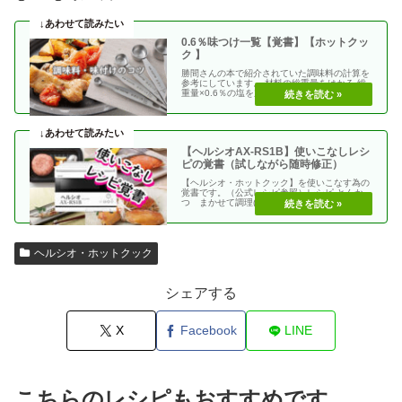
0.6％味つけ一覧【覚書】【ホットクッ
ク 】
勝間さんの本で紹介されていた調味料の計算を
参考にしています。 材料の総重量をはかる 総
重量×0.6％の塩を加える 使う調味料＝（総重
量）×（・・
【ヘルシオAX-RS1B】使いこなしレシ
ピの覚書（試しながら随時修正）
【ヘルシオ・ホットクック】を使いこなす為の
覚書です。（公式レシピ参照）レシピ とんか
つ まかせて調理(網焼き・揚げる) エビフラ
イ coco・・
ヘルシオ・ホットクック
シェアする
X
Facebook
LINE
こちらのレシピもおすすめです。