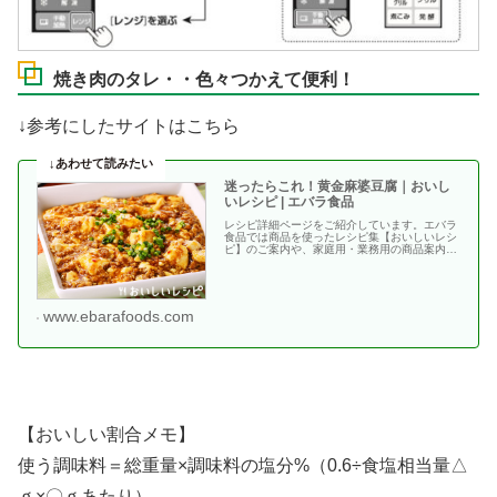
焼き肉のタレ・・色々つかえて便利！
↓参考にしたサイトはこちら
迷ったらこれ！黄金麻婆豆腐｜おいし
いレシピ | エバラ食品
レシピ詳細ページをご紹介しています。エバラ
食品では商品を使ったレシピ集【おいしいレシ
ピ】のご案内や、家庭用・業務用の商品案内、
キャンペーン情・・
www.ebarafoods.com
【おいしい割合メモ】
使う調味料＝総重量×調味料の塩分%（0.6÷食塩相当量△
ｇ×〇ｇあたり）