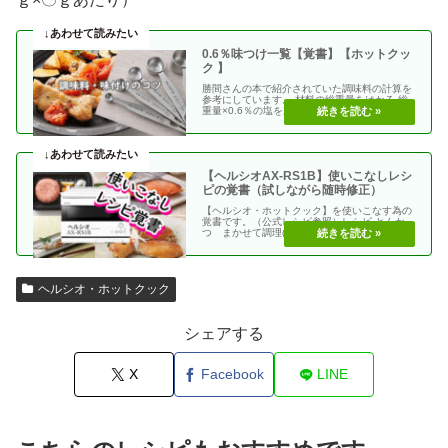
0.6％味つけ一覧【覚書】【ホットクッ
ク 】
勝間さんの本で紹介されていた調味料の計算を
参考にしています。 材料の総重量をはかる 総
重量×0.6％の塩を加える 使う調味料＝（総重
量）×（・・
【ヘルシオAX-RS1B】使いこなしレシ
ピの覚書（試しながら随時修正）
【ヘルシオ・ホットクック】を使いこなす為の
覚書です。（公式レシピ参照）レシピ とんか
つ まかせて調理(網焼き・揚げる) エビフラ
イ coco・・
ヘルシオ・ホットクック
シェアする
X
Facebook
LINE