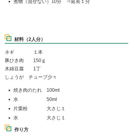
煮物（混ぜない）10分 ⇒延長１分
材料（2人分）
ネギ １本
豚ひき肉 150ｇ
木綿豆腐 1丁
しょうが チューブ少々
焼き肉のたれ 100ml
水 50ml
片栗粉 大さじ１
水 大さじ１
作り方