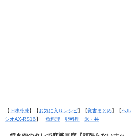
【
下味冷凍
】【
お気に入りレシピ
】【
覚書まとめ
】【
ヘル
シオAX-RS1B
】
魚料理
卵料理
米・丼
焼き肉のタレで麻婆豆腐【頑張らないホッ