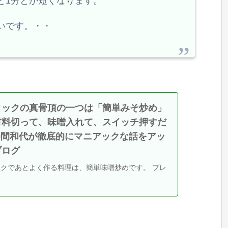
と1分とか短くなります。
いです。・・
クックの真骨頂の一つは「簡単みそ炒め」
材料切って、味噌入れて、スイッチ押すだ
 勝間和代が徹底的にマニアックな話をアッ
ブログ
クであとよく作る料理は、簡単味噌炒めです。 ブレ
じように、野菜やキノコを適当に切ってうち鍋に入れ
は塩ではなく 「・・