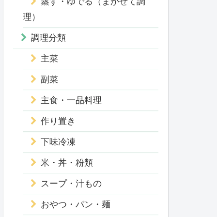
蒸す・ゆでる（まかせて調
理）
調理分類
主菜
副菜
主食・一品料理
作り置き
下味冷凍
米・丼・粉類
スープ・汁もの
おやつ・パン・麺