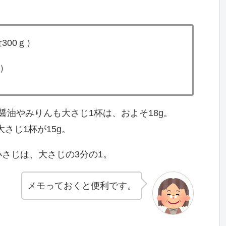
300ｇ）
1）
醤油やみりんも大さじ1杯は、およそ18g。
さじ1杯が15g。
小さじは、大さじの3分の1。
メモっておくと便利です。