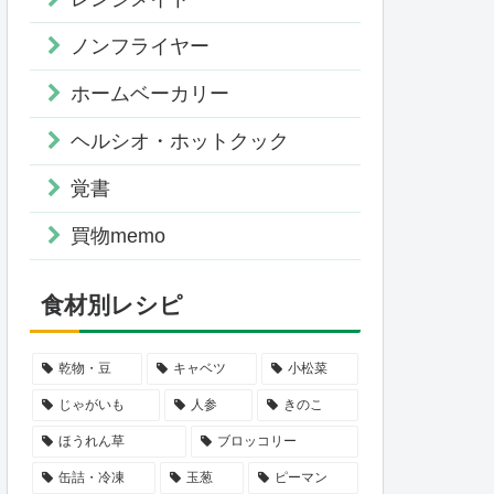
ノンフライヤー
ホームベーカリー
ヘルシオ・ホットクック
覚書
買物memo
食材別レシピ
乾物・豆
キャベツ
小松菜
じゃがいも
人参
きのこ
ほうれん草
ブロッコリー
缶詰・冷凍
玉葱
ピーマン