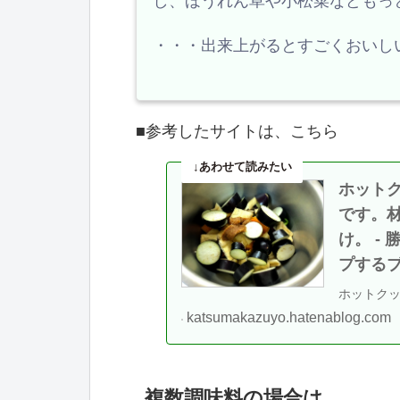
し、ほうれん草や小松菜などもっ
・・・出来上がるとすごくおいし
■参考したサイトは、こちら
ホット
です。
け。 -
プする
ホットクッ
イズと同
katsumakazuyo.hatenablog.com
たら、今度
複数調味料の場合は