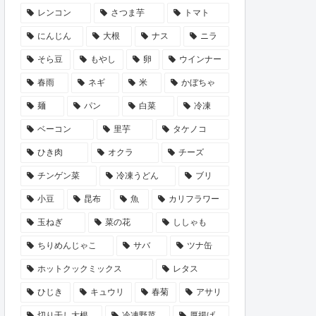
レンコン
さつま芋
トマト
にんじん
大根
ナス
ニラ
そら豆
もやし
卵
ウインナー
春雨
ネギ
米
かぼちゃ
麺
パン
白菜
冷凍
ベーコン
里芋
タケノコ
ひき肉
オクラ
チーズ
チンゲン菜
冷凍うどん
ブリ
小豆
昆布
魚
カリフラワー
玉ねぎ
菜の花
ししゃも
ちりめんじゃこ
サバ
ツナ缶
ホットクックミックス
レタス
ひじき
キュウリ
春菊
アサリ
切り干し大根
冷凍野菜
厚揚げ