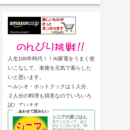
人生100年時代！！AI家電をうまく使
いこなして、老後を元気で暮らした
いと思います。
ヘルシオ・ホットクックは１人分、
２人分の料理も得意なのでいろいろ
試しています。
シニアの楽ごはん
見てくださって、あり
がとうございます。65
歳でYouTubeを始め