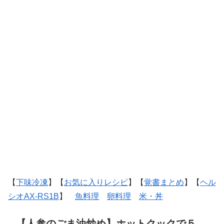
【
下味冷凍
】【
お気に入りレシピ
】【
覚書まとめ
】【
ヘル
シオAX-RS1B
】
魚料理
卵料理
米・丼
【人参のごま油炒め】ホットクックで５