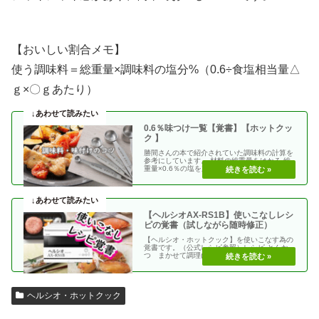
【おいしい割合メモ】
使う調味料＝総重量×調味料の塩分%（0.6÷食塩相当量△
ｇ×〇ｇあたり）
0.6％味つけ一覧【覚書】【ホットクッ
ク 】
勝間さんの本で紹介されていた調味料の計算を
参考にしています。 材料の総重量をはかる 総
重量×0.6％の塩を加える 使う調味料＝（総重
量）×（・・
【ヘルシオAX-RS1B】使いこなしレシ
ピの覚書（試しながら随時修正）
【ヘルシオ・ホットクック】を使いこなす為の
覚書です。（公式レシピ参照）レシピ とんか
つ まかせて調理(網焼き・揚げる) エビフラ
イ coco・・
ヘルシオ・ホットクック