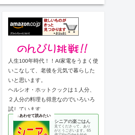
人生100年時代！！AI家電をうまく使
いこなして、老後を元気で暮らした
いと思います。
ヘルシオ・ホットクックは１人分、
２人分の料理も得意なのでいろいろ
試しています。
シニアの楽ごはん
見てくださって、あり
がとうございます。65
歳でYouTubeを始め