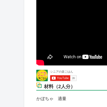
材料（2人分）
かぼちゃ 適量