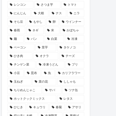
レンコン
さつま芋
トマト
にんじん
大根
ナス
ニラ
そら豆
もやし
卵
ウインナー
春雨
ネギ
米
かぼちゃ
麺
パン
白菜
冷凍
ベーコン
里芋
タケノコ
ひき肉
オクラ
チーズ
チンゲン菜
冷凍うどん
ブリ
小豆
昆布
魚
カリフラワー
玉ねぎ
菜の花
ししゃも
ちりめんじゃこ
サバ
ツナ缶
ホットクックミックス
レタス
ひじき
キュウリ
春菊
アサリ
切り干し大根
冷凍野菜
厚揚げ