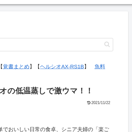
【
覚書まとめ
】【
ヘルシオAX-RS1B
】
魚料
オの低温蒸しで激ウマ！！
2021/11/22
単でおいしい日常の食卓、シニア夫婦の「楽ご