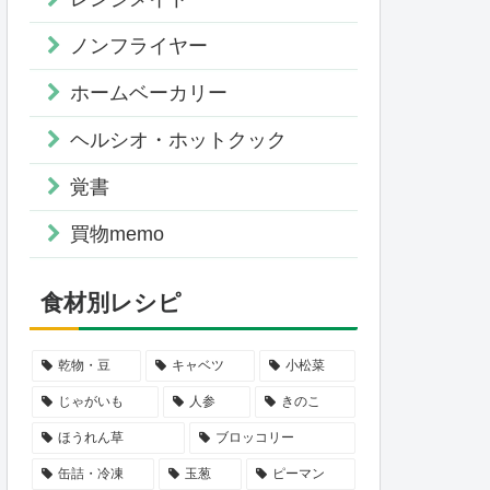
ノンフライヤー
ホームベーカリー
ヘルシオ・ホットクック
覚書
買物memo
食材別レシピ
乾物・豆
キャベツ
小松菜
じゃがいも
人参
きのこ
ほうれん草
ブロッコリー
缶詰・冷凍
玉葱
ピーマン