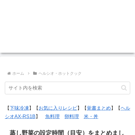
ホーム
ヘルシオ・ホットクック
【
下味冷凍
】【
お気に入りレシピ
】【
覚書まとめ
】【
ヘル
シオAX-RS1B
】
魚料理
卵料理
米・丼
蒸し野菜の設定時間（目安）をまとめまし