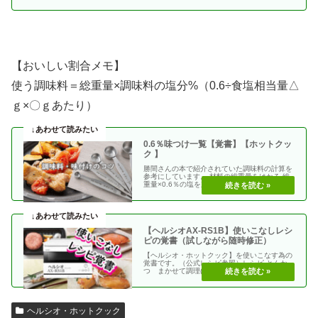
【おいしい割合メモ】
使う調味料＝総重量×調味料の塩分%（0.6÷食塩相当量△
ｇ×〇ｇあたり）
0.6％味つけ一覧【覚書】【ホットクッ
ク 】
勝間さんの本で紹介されていた調味料の計算を
参考にしています。 材料の総重量をはかる 総
重量×0.6％の塩を加える 使う調味料＝（総重
量）×（・・
【ヘルシオAX-RS1B】使いこなしレシ
ピの覚書（試しながら随時修正）
【ヘルシオ・ホットクック】を使いこなす為の
覚書です。（公式レシピ参照）レシピ とんか
つ まかせて調理(網焼き・揚げる) エビフラ
イ coco・・
ヘルシオ・ホットクック