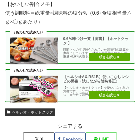
【おいしい割合メモ】
使う調味料＝総重量×調味料の塩分%（0.6÷食塩相当量△
ｇ×〇ｇあたり）
0.6％味つけ一覧【覚書】【ホットクッ
ク 】
勝間さんの本で紹介されていた調味料の計算を
参考にしています。 材料の総重量をはかる 総
重量×0.6％の塩を加える 使う調味料＝（総重
量）×（・・
【ヘルシオAX-RS1B】使いこなしレシ
ピの覚書（試しながら随時修正）
【ヘルシオ・ホットクック】を使いこなす為の
覚書です。（公式レシピ参照）レシピ とんか
つ まかせて調理(網焼き・揚げる) エビフラ
イ coco・・
ヘルシオ・ホットクック
シェアする
X
Facebook
LINE