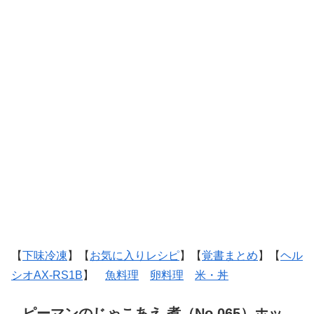
【
下味冷凍
】【
お気に入りレシピ
】【
覚書まとめ
】【
ヘル
シオAX-RS1B
】
魚料理
卵料理
米・丼
ピーマンのじゃこあえ 煮（No.065）ホッ