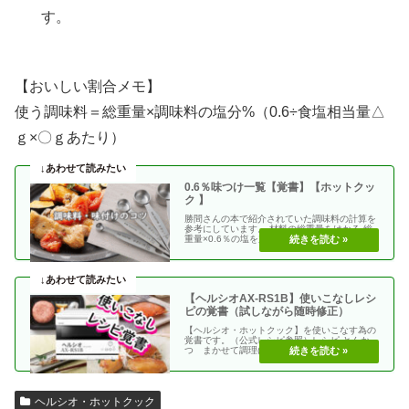
す。
【おいしい割合メモ】
使う調味料＝総重量×調味料の塩分%（0.6÷食塩相当量△
ｇ×〇ｇあたり）
0.6％味つけ一覧【覚書】【ホットクッ
ク 】
勝間さんの本で紹介されていた調味料の計算を
参考にしています。 材料の総重量をはかる 総
重量×0.6％の塩を加える 使う調味料＝（総重
量）×（・・
【ヘルシオAX-RS1B】使いこなしレシ
ピの覚書（試しながら随時修正）
【ヘルシオ・ホットクック】を使いこなす為の
覚書です。（公式レシピ参照）レシピ とんか
つ まかせて調理(網焼き・揚げる) エビフラ
イ coco・・
ヘルシオ・ホットクック