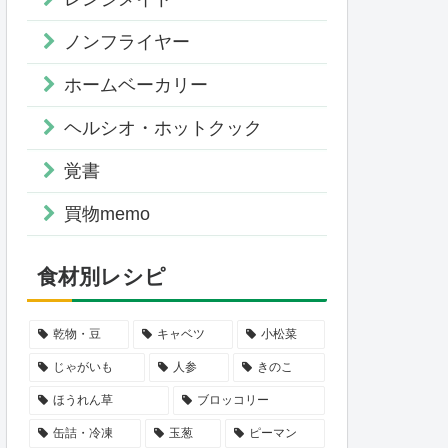
ノンフライヤー
ホームベーカリー
ヘルシオ・ホットクック
覚書
買物memo
食材別レシピ
乾物・豆
キャベツ
小松菜
じゃがいも
人参
きのこ
ほうれん草
ブロッコリー
缶詰・冷凍
玉葱
ピーマン