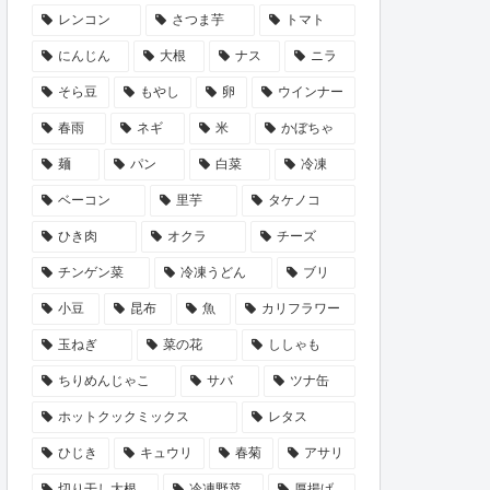
レンコン
さつま芋
トマト
にんじん
大根
ナス
ニラ
そら豆
もやし
卵
ウインナー
春雨
ネギ
米
かぼちゃ
麺
パン
白菜
冷凍
ベーコン
里芋
タケノコ
ひき肉
オクラ
チーズ
チンゲン菜
冷凍うどん
ブリ
小豆
昆布
魚
カリフラワー
玉ねぎ
菜の花
ししゃも
ちりめんじゃこ
サバ
ツナ缶
ホットクックミックス
レタス
ひじき
キュウリ
春菊
アサリ
切り干し大根
冷凍野菜
厚揚げ