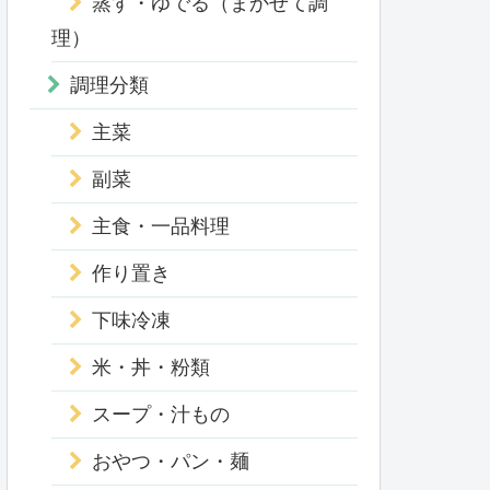
蒸す・ゆでる（まかせて調
理）
調理分類
主菜
副菜
主食・一品料理
作り置き
下味冷凍
米・丼・粉類
スープ・汁もの
おやつ・パン・麺