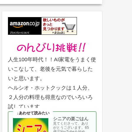
人生100年時代！！AI家電をうまく使
いこなして、老後を元気で暮らした
いと思います。
ヘルシオ・ホットクックは１人分、
２人分の料理も得意なのでいろいろ
試しています。
シニアの楽ごはん
見てくださって、あり
がとうございます。65
歳でYouTubeを始め