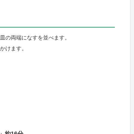
。
皿の両端になすを並べます。
かけます。
」約16分