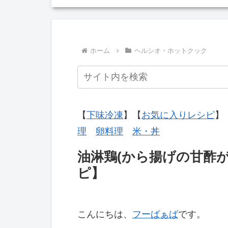
ホーム
ヘルシオ・ホットクック
【
下味冷凍
】【
お気に入りレシピ
】
理
卵料理
米・丼
油淋鶏(から揚げの甘酢
ピ】
こんにちは、
フーばぁば
です。