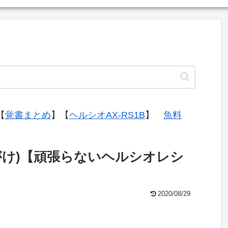
【
覚書まとめ
】【
ヘルシオAX-RS1B
】
魚料
がけ)【頑張らないヘルシオレシ
2020/08/29