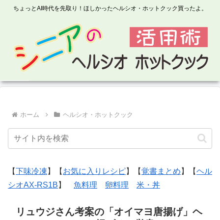
ちょっとAI時代を先取り！ほしかったヘルシオ・ホットクック買ったよ。
ホーム
ヘルシオ・ホットクック
【
下味冷凍
】【
お気に入りレシピ
】【
覚書まとめ
】【
ヘル
シオAX-RS1B
】
魚料理
卵料理
米・丼
リュウジさん考案の「オイマヨ唐揚げ」ヘ