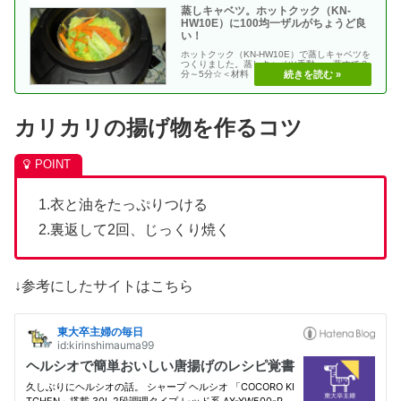
蒸しキャベツ。ホットクック（KN-
HW10E）に100均一ザルがちょうど良
い！
ホットクック（KN-HW10E）で蒸しキャベツを
つくりました。蒸しキャベツ手動 →蒸すで３
分～5分☆＜材料 ２人分＞キャベツ 適量人
参 ・・
カリカリの揚げ物を作るコツ
1.衣と油をたっぷりつける
2.裏返して2回、じっくり焼く
↓参考にしたサイトはこちら