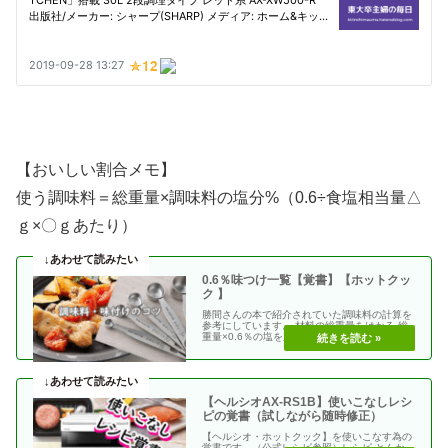
【おいしい割合メモ】
使う調味料＝総重量×調味料の塩分%（0.6÷食塩相当量△
ｇ×〇ｇあたり）
0.6％味つけ一覧【覚書】【ホットクッ
ク 】
勝間さんの本で紹介されていた調味料の計算を
参考にしています。 材料の総重量をはかる 総
重量×0.6％の塩を加える 使う調味料＝（総重
量）×（・・
【ヘルシオAX-RS1B】使いこなしレシ
ピの覚書（試しながら随時修正）
【ヘルシオ・ホットクック】を使いこなす為の
覚書です。（公式レシピ参照）レシピ とんか