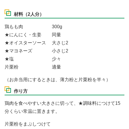
材料（2人分）
鶏もも肉 300g
★にんにく・生姜 同量
★オイスターソース 大さじ2
★マヨネーズ 小さじ2
★塩 少々
片栗粉 適量
（お弁当用にするときは、薄力粉と片栗粉を半々）
作り方
鶏肉を食べやすい大きさに切って、★調味料につけて15
分くらい常温に置きます。
片栗粉をまぶしつけて