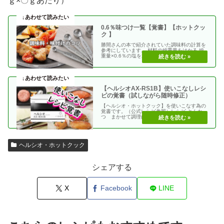
ｇ×〇ｇあたり）
0.6％味つけ一覧【覚書】【ホットクッ
ク 】
勝間さんの本で紹介されていた調味料の計算を
参考にしています。 材料の総重量をはかる 総
重量×0.6％の塩を加える 使う調味料＝（総重
量）×（・・
【ヘルシオAX-RS1B】使いこなしレシ
ピの覚書（試しながら随時修正）
【ヘルシオ・ホットクック】を使いこなす為の
覚書です。（公式レシピ参照）レシピ とんか
つ まかせて調理(網焼き・揚げる) エビフラ
イ coco・・
ヘルシオ・ホットクック
シェアする
X
Facebook
LINE