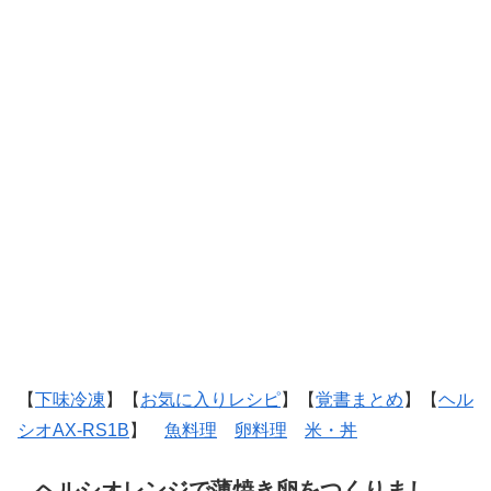
【
下味冷凍
】【
お気に入りレシピ
】【
覚書まとめ
】【
ヘル
シオAX-RS1B
】
魚料理
卵料理
米・丼
ヘルシオレンジで薄焼き卵をつくりまし