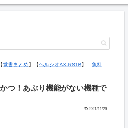
【
覚書まとめ
】【
ヘルシオAX-RS1B
】
魚料
かつ！あぶり機能がない機種で
2021/11/29