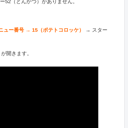
ニュー52（とんかつ）がありません。
ニュー番号 → 15（ポテトコロッケ）
→ スター
e が開きます。