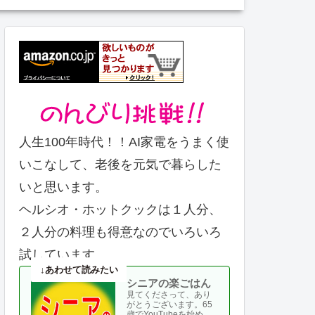
人生100年時代！！AI家電をうまく使
いこなして、老後を元気で暮らした
いと思います。
ヘルシオ・ホットクックは１人分、
２人分の料理も得意なのでいろいろ
試しています。
シニアの楽ごはん
見てくださって、あり
がとうございます。65
歳でYouTubeを始め