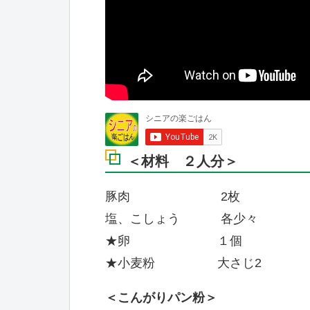
＜材料 ２人分＞
豚肉 2枚
塩、こしょう 各少々
★卵 １個
★小麦粉 大さじ2
＜こんがりパン粉＞