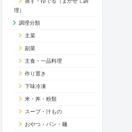
蒸す・ゆでる（まかせて調
理）
調理分類
主菜
副菜
主食・一品料理
作り置き
下味冷凍
米・丼・粉類
スープ・汁もの
おやつ・パン・麺