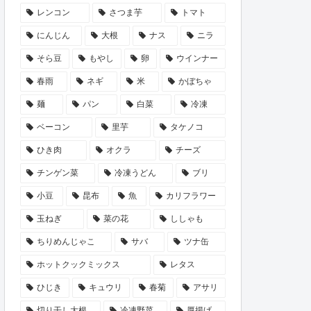
レンコン
さつま芋
トマト
にんじん
大根
ナス
ニラ
そら豆
もやし
卵
ウインナー
春雨
ネギ
米
かぼちゃ
麺
パン
白菜
冷凍
ベーコン
里芋
タケノコ
ひき肉
オクラ
チーズ
チンゲン菜
冷凍うどん
ブリ
小豆
昆布
魚
カリフラワー
玉ねぎ
菜の花
ししゃも
ちりめんじゃこ
サバ
ツナ缶
ホットクックミックス
レタス
ひじき
キュウリ
春菊
アサリ
切り干し大根
冷凍野菜
厚揚げ