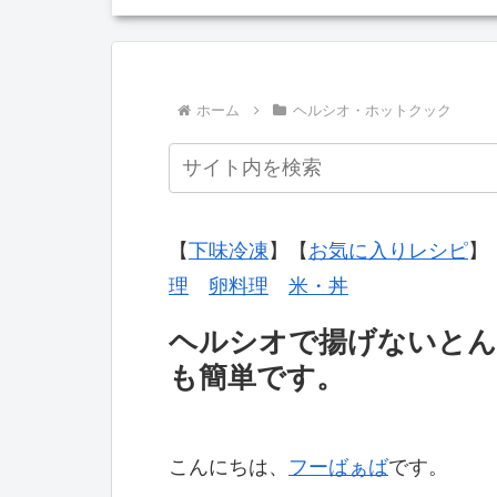
ホーム
ヘルシオ・ホットクック
【
下味冷凍
】【
お気に入りレシピ
】
理
卵料理
米・丼
ヘルシオで揚げないとん
も簡単です。
こんにちは、
フーばぁば
です。