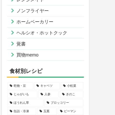
ノンフライヤー
ホームベーカリー
ヘルシオ・ホットクック
覚書
買物memo
食材別レシピ
乾物・豆
キャベツ
小松菜
じゃがいも
人参
きのこ
ほうれん草
ブロッコリー
缶詰・冷凍
玉葱
ピーマン