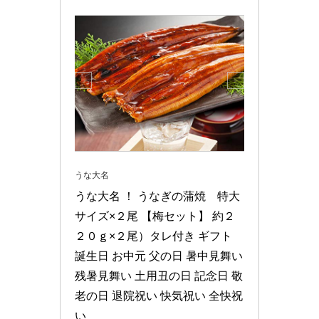
うな大名
うな大名 ！ うなぎの蒲焼　特大
サイズ×２尾 【梅セット】 約２
２０ｇ×２尾）タレ付き ギフト 
誕生日 お中元 父の日 暑中見舞い 
残暑見舞い 土用丑の日 記念日 敬
老の日 退院祝い 快気祝い 全快祝
い