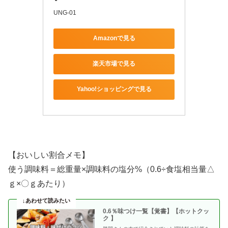
UNG-01
Amazonで見る
楽天市場で見る
Yahoo!ショッピングで見る
【おいしい割合メモ】
使う調味料＝総重量×調味料の塩分%（0.6÷食塩相当量△
ｇ×〇ｇあたり）
0.6％味つけ一覧【覚書】【ホットクッ
ク 】