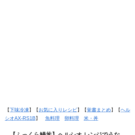
【
下味冷凍
】【
お気に入りレシピ
】【
覚書まとめ
】【
ヘル
シオAX-RS1B
】
魚料理
卵料理
米・丼
【ふっくら鰻丼】ヘルシオ レンジでうな