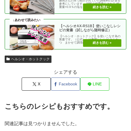
勝間さんの本で紹介されていた調味料の計算を
参考にしています。 材料の総重量をはかる 総
重量×0.6％の塩を加える 使う調味料＝（総重
量）×（・・
【ヘルシオAX-RS1B】使いこなしレシ
ピの覚書（試しながら随時修正）
【ヘルシオ・ホットクック】を使いこなす為の
覚書です。（公式レシピ参照）レシピ とんか
つ まかせて調理(網焼き・揚げる) エビフラ
イ coco・・
ヘルシオ・ホットクック
シェアする
X
Facebook
LINE
こちらのレシピもおすすめです。
関連記事は見つかりませんでした。