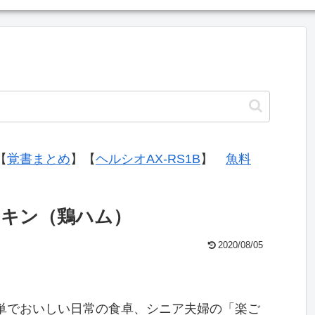
【
覚書まとめ
】【
ヘルシオAX-RS1B
】
魚料
キン（鶏ハム）
2020/08/05
単でおいしい日常の食卓、シニア夫婦の「楽ご