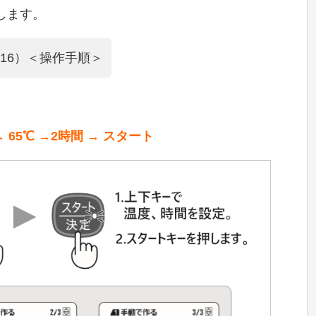
します。
H16）＜操作手順＞
65℃ →2時間 → スタート