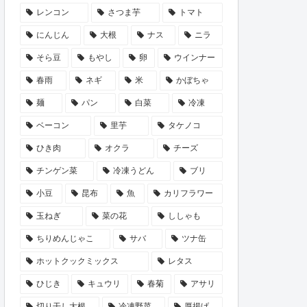
レンコン
さつま芋
トマト
にんじん
大根
ナス
ニラ
そら豆
もやし
卵
ウインナー
春雨
ネギ
米
かぼちゃ
麺
パン
白菜
冷凍
ベーコン
里芋
タケノコ
ひき肉
オクラ
チーズ
チンゲン菜
冷凍うどん
ブリ
小豆
昆布
魚
カリフラワー
玉ねぎ
菜の花
ししゃも
ちりめんじゃこ
サバ
ツナ缶
ホットクックミックス
レタス
ひじき
キュウリ
春菊
アサリ
切り干し大根
冷凍野菜
厚揚げ