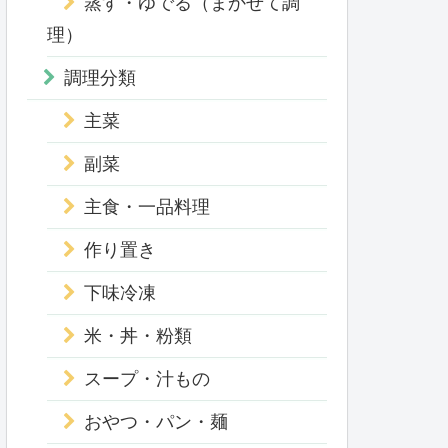
蒸す・ゆでる（まかせて調
理）
調理分類
主菜
副菜
主食・一品料理
作り置き
下味冷凍
米・丼・粉類
スープ・汁もの
おやつ・パン・麺