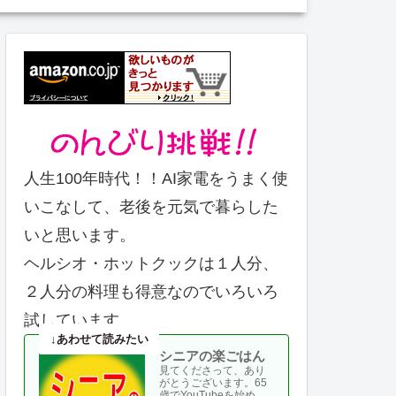
人生100年時代！！AI家電をうまく使
いこなして、老後を元気で暮らした
いと思います。
ヘルシオ・ホットクックは１人分、
２人分の料理も得意なのでいろいろ
試しています。
シニアの楽ごはん
見てくださって、あり
がとうございます。65
歳でYouTubeを始め