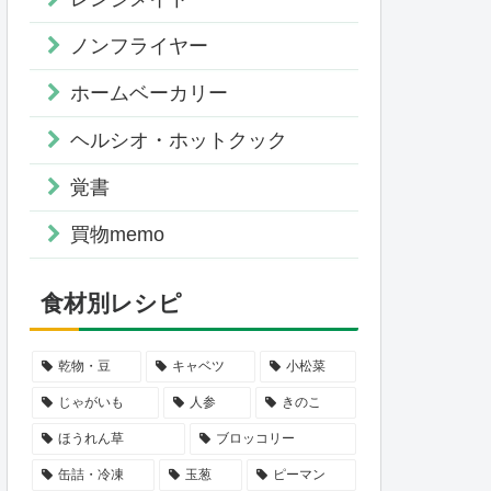
ノンフライヤー
ホームベーカリー
ヘルシオ・ホットクック
覚書
買物memo
食材別レシピ
乾物・豆
キャベツ
小松菜
じゃがいも
人参
きのこ
ほうれん草
ブロッコリー
缶詰・冷凍
玉葱
ピーマン