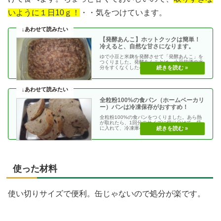
いように１日10ｇ！
・・気をつけています。
【発酵あんこ】ホットクックは簡単！
冷えると、自然な甘さになります。
ゆで小豆と米麹を発酵させて「発酵あんこ」を
つくりました。発酵あんことは、小豆甘酒の水
分をすくなくした小豆煮。冷えると、自然な甘
さになります。・・
全粒粉100%の食パン（ホームベーカリ
ー）パンは冷凍保存がおすすめ！
全粒粉100%の食パンをつくりました。あら熱
が取れたら、1回分のサイズに切り分けて、袋
に入れて、冷凍庫へ。家で焼くパンは保存料が
入っていない・・
使った材料
使い切りサイズで便利。缶じゃないので処分が楽です。