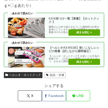
ｇ×〇ｇあたり）
0.6％味つけ一覧【覚書】【ホットクッ
ク 】
勝間さんの本で紹介されていた調味料の計算を
参考にしています。 材料の総重量をはかる 総
重量×0.6％の塩を加える 使う調味料＝（総重
量）×（・・
【ヘルシオAX-RS1B】使いこなしレシ
ピの覚書（試しながら随時修正）
【ヘルシオ・ホットクック】を使いこなす為の
覚書です。（公式レシピ参照）レシピ とんか
つ まかせて調理(網焼き・揚げる) エビフラ
イ coco・・
ヘルシオ・ホットクック
缶詰・冷凍
シェアする
X
Facebook
LINE