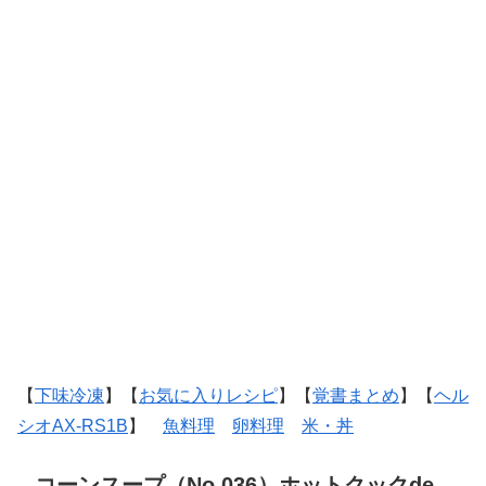
【
下味冷凍
】【
お気に入りレシピ
】【
覚書まとめ
】【
ヘル
シオAX-RS1B
】
魚料理
卵料理
米・丼
コーンスープ（No.036）ホットクックde