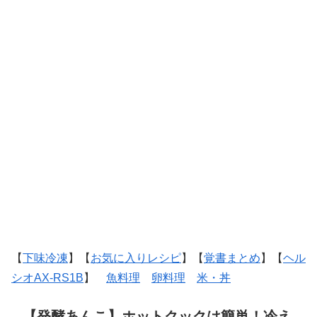
【
下味冷凍
】【
お気に入りレシピ
】【
覚書まとめ
】【
ヘル
シオAX-RS1B
】
魚料理
卵料理
米・丼
【発酵あんこ】ホットクックは簡単！冷え