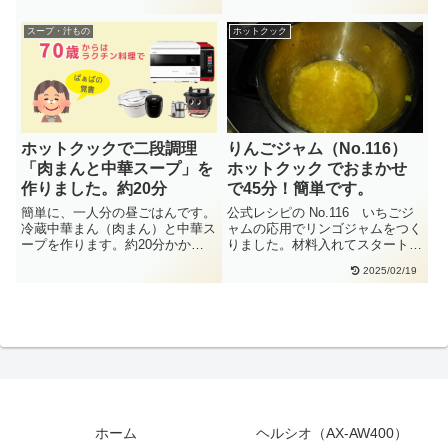
てみ・・
は、ご飯に入れたり、肉まんの
具、・・
スープ・汁もの
ホットクック
ホットクックで二段調理
りんごジャム（No.116）
「肉まんと中華スープ」を
ホットクック でおまかせ
作りました。約20分
で45分！簡単です。
簡単に、一人分の昼ごはんです。
公式レシピの No.116 いちごジ
冷蔵中華まん（肉まん）と中華ス
ャムの応用でリンゴジャムをつく
ープを作ります。約20分かかり
りました。材料入れてスタートを
ました。No.098 中華まん
押すだけで、とても簡単です・・
2025/02/19
（・・
ホーム
ヘルシオ（AX-AW400）