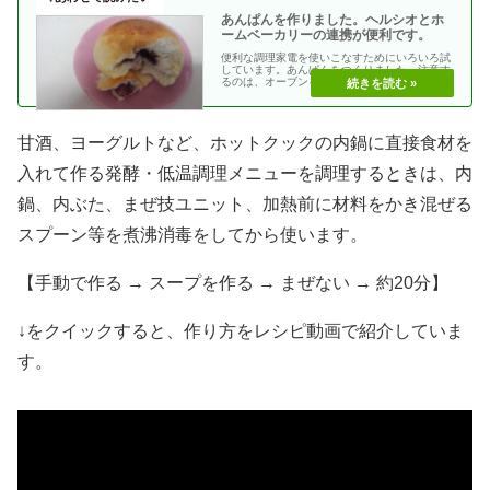
あんぱんを作りました。ヘルシオとホ
ームベーカリーの連携が便利です。
便利な調理家電を使いこなすためにいろいろ試
しています。あんぱんをつくりました。注意す
るのは、オーブンを予熱するとき。つい、流れ
でパンを入れて・・
甘酒、ヨーグルトなど、ホットクックの内鍋に直接食材を
入れて作る発酵・低温調理メニューを調理するときは、内
鍋、内ぶた、まぜ技ユニット、加熱前に材料をかき混ぜる
スプーン等を煮沸消毒をしてから使います。
【手動で作る → スープを作る → まぜない → 約20分】
↓をクイックすると、作り方をレシピ動画で紹介していま
す。