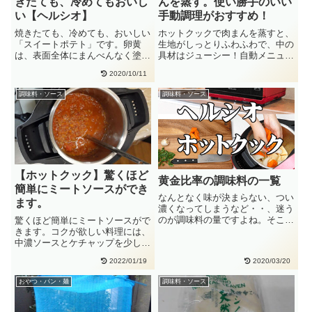
きたても、冷めてもおいし
んを蒸す。使い勝手のいい
い【ヘルシオ】
手動調理がおすすめ！
焼きたても、冷めても、おいしい
ホットクックで肉まんを蒸すと、
「スイートポテト」です。卵黄
生地がしっとりふわふわで、中の
は、表面全体にまんべんなく塗る
具材はジューシー！自動メニュー
と、焼くときに水分が抜けずにし
もあるのですが、番号を調べるの
2020/10/11
っと・・
が・・
調味料・ソース
調味料・ソース
【ホットクック】驚くほど
黄金比率の調味料の一覧
簡単にミートソースができ
なんとなく味が決まらない、つい
ます。
濃くなってしまうなど・・、迷う
のが調味料の量ですよね。そこ
驚くほど簡単にミートソースがで
で、覚えておきたい黄金比率の調
きます。コクが欲しい料理には、
味料・・
中濃ソースとケチャップを少し加
えます。多めに作って冷蔵で3日
2022/01/19
2020/03/20
～・・
おやつ・パン・麺
調味料・ソース