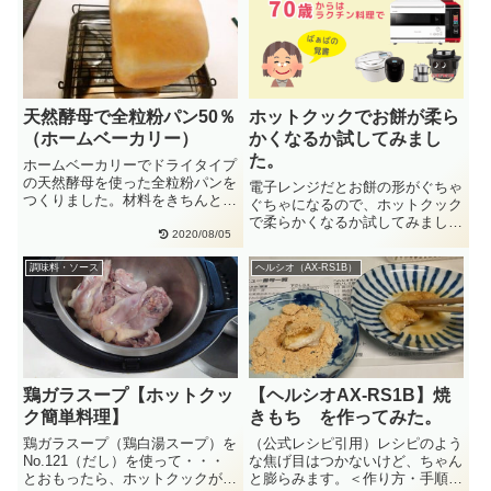
天然酵母で全粒粉パン50％
ホットクックでお餅が柔ら
（ホームベーカリー）
かくなるか試してみまし
た。
ホームベーカリーでドライタイプ
の天然酵母を使った全粒粉パンを
電子レンジだとお餅の形がぐちゃ
つくりました。材料をきちんと測
ぐちゃになるので、ホットクック
ったら、ホームベーカリーで上手
で柔らかくなるか試してみまし
に・・
2020/08/05
た。ホットクックKN-HW10の
「・・
調味料・ソース
ヘルシオ（AX-RS1B）
鶏ガラスープ【ホットクッ
【ヘルシオAX-RS1B】焼
ク簡単料理】
きもち を作ってみた。
鶏ガラスープ（鶏白湯スープ）を
（公式レシピ引用）レシピのよう
No.121（だし）を使って・・・
な焦げ目はつかないけど、ちゃん
とおもったら、ホットクックが
と膨らみます。＜作り方・手順＞