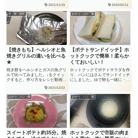
「まぜ技ユニットを本体にセッ
角皿にお餅を並べ、下段に入れま
2021/11/15
2025/02/11
ト・・
す・・
米・丼・粉類
おやつ・パン・麺
【焼きもち】ヘルシオと魚
【ポテトサンドイッチ】ホ
焼きグリルの違いを比べる
ットクックで簡単！柔らか
★
くておいしい！
焼き餅をヘルシオとガスの魚グリ
ホットクックでポテトサラダを作
ルで比べてみました。↓をクイッ
り、パンにはさんでサンドイッチ
クすると、作り方をレシピ動画で
にしました。ゆで卵も一緒に・・
紹介しています。魚焼きグリルタ
簡単です。お弁当にもおすすめ！
2021/12/22
イ・・
ポ・・
おやつ・パン・麺
おやつ・パン・麺
スイートポテト約35分。焼
ホットクックで市販の肉ま