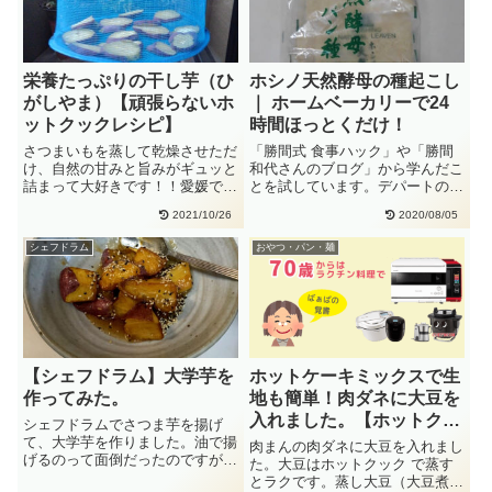
栄養たっぷりの干し芋（ひ
ホシノ天然酵母の種起こし
がしやま）【頑張らないホ
｜ ホームベーカリーで24
ットクックレシピ】
時間ほっとくだけ！
さつまいもを蒸して乾燥させただ
「勝間式 食事ハック」や「勝間
け、自然の甘みと旨みがギュッと
和代さんのブログ」から学んだこ
詰まって大好きです！！愛媛では
とを試しています。デパートの地
子どもの頃から「ひがしやま」と
下で富澤商店を見つけました。ホ
2021/10/26
2020/08/05
い・・
シ・・
シェフドラム
おやつ・パン・麺
【シェフドラム】大学芋を
ホットケーキミックスで生
作ってみた。
地も簡単！肉ダネに大豆を
入れました。【ホットクッ
シェフドラムでさつま芋を揚げ
ク 】【中華まん】
て、大学芋を作りました。油で揚
肉まんの肉ダネに大豆を入れまし
げるのって面倒だったのですが、
た。大豆はホットクック で蒸す
シェフドラムが来たので油で揚げ
とラクです。蒸し大豆（大豆煮）