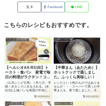
X
Facebook
LINE
こちらのレシピもおすすめです。
ヘルシオ（AX-RS1B）
おやつ・パン・麺
【ヘルシオAX-RS1B】ト
【中華まん（あたため）】
ースト・食パン 家電で毎
ホットクックで蒸しまし
日の料理がラクチン！ココ
た。ふっくら美味しい！
ロキッチンの使い方
（公式レシピ引用）＜作り方・手
レシピという程のものではありま
順＞水タンクに水を入れる。(水
せんが・・・スーパーで買った中
位1以上)食パンを角皿の中央にの
華まんを、家で蒸しました。今ま
せます。COCORO KITC・・
では、レンジでチン！だったので
2025/03/12
2021/02/15
す・・
おやつ・パン・麺
おやつ・パン・麺