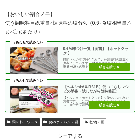
【おいしい割合メモ】
使う調味料＝総重量×調味料の塩分%（0.6÷食塩相当量△
ｇ×〇ｇあたり）
0.6％味つけ一覧【覚書】【ホットクッ
ク 】
勝間さんの本で紹介されていた調味料の計算を
参考にしています。 材料の総重量をはかる 総
重量×0.6％の塩を加える 使う調味料＝（総重
量）×（・・
【ヘルシオAX-RS1B】使いこなしレシ
ピの覚書（試しながら随時修正）
【ヘルシオ・ホットクック】を使いこなす為の
覚書です。（公式レシピ参照）レシピ とんか
つ まかせて調理(網焼き・揚げる) エビフラ
イ coco・・
調味料・ソース
おやつ・パン・麺
乾物・豆
シェアする