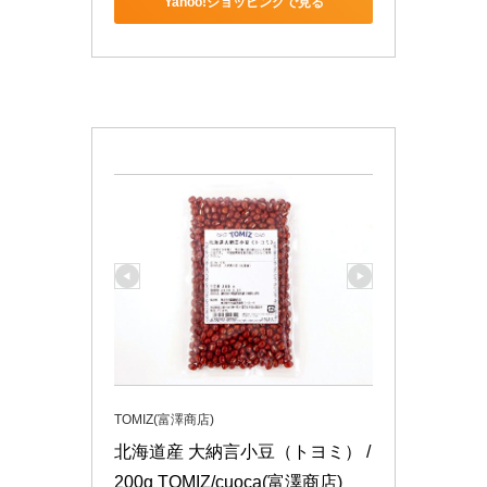
Yahoo!ショッピングで見る
TOMIZ(富澤商店)
北海道産 大納言小豆（トヨミ） / 
200g TOMIZ/cuoca(富澤商店)