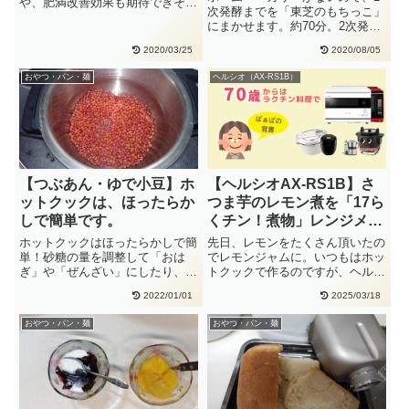
や、肥満改善効果も期待できそう
次発酵までを「東芝のもちっこ」
です。（参照：林修の今でし
にまかせます。約70分。2次発酵
ょ！）・・
と焼くのをヘルシオにまかせて
2020/03/25
2020/08/05
チ・・
おやつ・パン・麺
ヘルシオ（AX-RS1B）
【つぶあん・ゆで小豆】ホ
【ヘルシオAX-RS1B】さ
ットクックは、ほったらか
つま芋のレモン煮を「17ら
しで簡単です。
くチン！煮物」レンジメニ
ューで試してみた
ホットクックはほったらかしで簡
先日、レモンをたくさん頂いたの
単！砂糖の量を調整して「おは
でレモンジャムに。いつもはホッ
ぎ」や「ぜんざい」にしたり、
トクックで作るのですが、ヘルシ
「赤飯用」に煮汁も一緒にとりわ
オAX-RS1Bの「17らくチン・・
2022/01/01
2025/03/18
けて冷・・
おやつ・パン・麺
おやつ・パン・麺