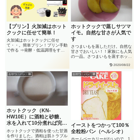
【プリン】火加減はホット
ホットクックで蒸しサツマ
クックに任せて簡単！
イモ。自然な甘さが人気で
す
火加減はホットクックに任せ
て・・。簡単プリン！プリン手動
さつまいもを蒸しただけ。自然な
で作る ⇒発酵・低温調理をする
甘さでおいしい！！家族にも人気
⇒85度で20分～30分材料（2
の一品。さつまいもを蒸すホット
人・・
クックの手動で「蒸し機能」をつ
2020/08/22
か・・
おやつ・パン・麺
おやつ・パン・麺
ホットクック（KN-
HW10E）に酒粕と砂糖、
水を入れて10分煮れば完
イーストをつかって100％
成！
ホットクックで酒粕を使った甘酒
全粒粉パン（ヘルシオ）
を作りました。酒粕は肌トラブル
ホームベーカリーがないので、1