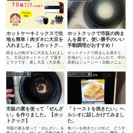
ホットケーキミックスで生
ホットクックで市販の肉ま
地も簡単！肉ダネに大豆を
んを蒸す。使い勝手のいい
入れました。【ホットクッ
手動調理がおすすめ！
ク 】【中華まん】
肉まんの肉ダネに大豆を入れまし
ホットクックで肉まんを蒸すと、
た。大豆はホットクック で蒸す
生地がしっとりふわふわで、中の
とラクです。蒸し大豆（大豆煮）
具材はジューシー！自動メニュー
は、ご飯に入れたり、肉まんの
もあるのですが、番号を調べるの
具、・・
が・・
おやつ・パン・麺
おやつ・パン・麺
市販の素を使って「ぜんざ
「トーストを焼きたい」ヘ
い」を作りました。【ホッ
ルシオに話しかけてみまし
トクック】
た。
市販の素を使って「ぜんざい」を
食パンを焼きたいけれど、どうす
作りました。ぜんざい手動で作る
ればいいの？「おはなし機能」を