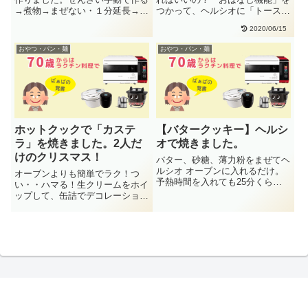
→煮物→まぜない・１分延長→４
つかって、ヘルシオに「トースト
分下記動画↓をクイックすると
を焼きたい」と聞いてみると・・
2020/06/15
Yo・・
A・・
おやつ・パン・麺
おやつ・パン・麺
ホットクックで「カステ
【バタークッキー】ヘルシ
ラ」を焼きました。2人だ
オで焼きました。
けのクリスマス！
バター、砂糖、薄力粉をまぜてヘ
ルシオ オーブンに入れるだけ。
オーブンよりも簡単でラク！つ
予熱時間を入れても25分くらい
い・・ハマる！生クリームをホイ
で完成！簡単です。バタークッキ
ップして、缶詰でデコレーショ
ー・・
ン・・したら出来上がりです。カ
ステラ・・