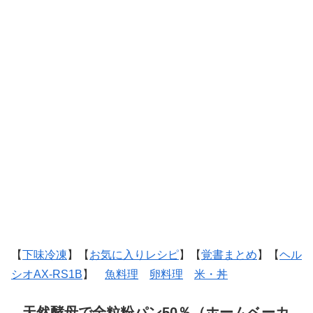
【
下味冷凍
】【
お気に入りレシピ
】【
覚書まとめ
】【
ヘル
シオAX-RS1B
】
魚料理
卵料理
米・丼
天然酵母で全粒粉パン50％（ホームベーカ