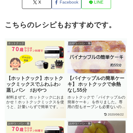
X
Facebook
LINE
こちらのレシピもおすすめです。
ホットクック
おやつ・パン・麺
【ホットクック】ホットク
【パイナップルの簡単ケー
ックミックスでふわふわ♪
キ】 ホットクックで余熱
蒸しパン ♯おやつ
なし55分
材料まぜて、ホットクックにおま
ホットクックで「パイナップルの
かせ！ホットクックミックスを使
簡単ケーキ」 を作りました。専
うと、計量いらずで簡単です。ふ
用の型もオーブンも必要ないので
んわり、やさしい甘さ♪蒸しパン
ラクです。余熱もなし！材料（2
2020/06/22
手・・
人・・
おやつ・パン・麺
おやつ・パン・麺