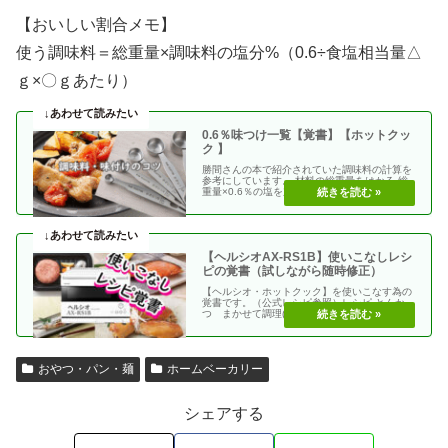
【おいしい割合メモ】
使う調味料＝総重量×調味料の塩分%（0.6÷食塩相当量△
ｇ×〇ｇあたり）
0.6％味つけ一覧【覚書】【ホットクッ
ク 】
勝間さんの本で紹介されていた調味料の計算を
参考にしています。 材料の総重量をはかる 総
重量×0.6％の塩を加える 使う調味料＝（総重
量）×（・・
【ヘルシオAX-RS1B】使いこなしレシ
ピの覚書（試しながら随時修正）
【ヘルシオ・ホットクック】を使いこなす為の
覚書です。（公式レシピ参照）レシピ とんか
つ まかせて調理(網焼き・揚げる) エビフラ
イ coco・・
おやつ・パン・麺
ホームベーカリー
シェアする