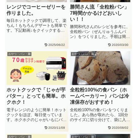
レンジでコーヒーゼリーを
勝間さん流「全粒粉パン」
作りました。
7時間かかるけどおいし
い！！
毎日ホットクックで調理して、楽
ちん！もちろんデザートも簡単で
勝間和代さんのレシピを参考に、
す。下記動画↓をクイックすると
全粒粉パン（ぜんりゅうふんパ
YouTube が開きます。コー・・
ン）をつくりました。手順は簡単
です。HBに入れるだけ！生種を
2025/06/22
2020/03/30
30・・
おやつ・パン・麺
おやつ・パン・麺
ホットクックで「じゃが芋
全粒粉100%の食パン（ホ
バター」とっても簡単。ホ
ームベーカリー）パンは冷
クホク！
凍保存がおすすめ！
電子レンジのように簡単！ホット
全粒粉100%の食パンをつくりま
クックをほぼ、毎日使っていま
した。あら熱が取れたら、1回分
す。ホクホクのじゃがいもにバタ
のサイズに切り分けて、袋に入れ
ーをたっぷりつけて、おやつに。
て、冷凍庫へ。家で焼くパンは
2020/11/09
2020/08/02
じゃ・・
保・・
おやつ・パン・麺
おやつ・パン・麺