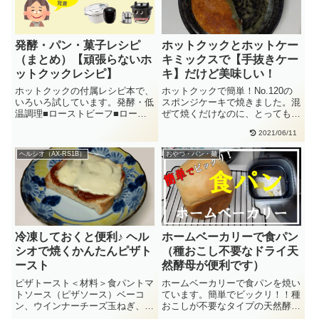
発酵・パン・菓子レシピ
ホットクックとホットケー
（まとめ）【頑張らないホ
キミックスで【手抜きケー
ットクックレシピ】
キ】だけど美味しい！
ホットクックの付属レシピ本で、
ホットクックで簡単！No.120の
いろいろ試しています。発酵・低
スポンジケーキで焼きました。混
温調理■ローストビーフ■ロース
ぜて焼くだけなのに、とっても簡
トポーク■サラダチキン■塩麹■
単で美味しいです。今回は卵
2021/06/11
し・・
が・・
ヘルシオ（AX-RS1B）
おやつ・パン・麺
冷凍しておくと便利♪ ヘル
ホームベーカリーで食パン
シオで焼くかんたんピザト
（種おこし不要なドライ天
ースト
然酵母が便利です）
ピザトースト＜材料＞食パントマ
ホームベーカリーで食パンを焼い
トソース（ピザソース）ベーコ
ています。簡単でビックリ！！種
ン、ウインナーチーズ玉ねぎ、ピ
おこしが不要なタイプの天然酵母
ーマン＜作り方・手順＞食パンに
を使いました。1斤は多いので、