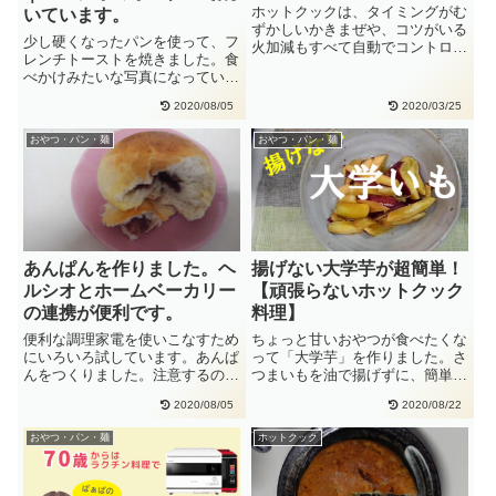
ホットクックは、タイミングがむ
いています。
ずかしいかきまぜや、コツがいる
少し硬くなったパンを使って、フ
火加減もすべて自動でコントロー
レンチトーストを焼きました。食
ル・・水無しで材料を入れるだ
べかけみたいな写真になっていま
け・・・
すが、形が不揃いなのはホームベ
2020/08/05
2020/03/25
ー・・
おやつ・パン・麺
おやつ・パン・麺
あんぱんを作りました。ヘ
揚げない大学芋が超簡単！
ルシオとホームベーカリー
【頑張らないホットクック
の連携が便利です。
料理】
便利な調理家電を使いこなすため
ちょっと甘いおやつが食べたくな
にいろいろ試しています。あんぱ
って「大学芋」を作りました。さ
んをつくりました。注意するの
つまいもを油で揚げずに、簡単調
は、オーブンを予熱するとき。つ
理！！ホットクックで、中までホ
2020/08/05
2020/08/22
い、・・
ク・・
おやつ・パン・麺
ホットクック