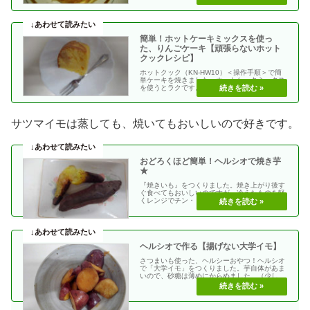
て焼きます。仕・・
簡単！ホットケーキミックスを使っ
た、りんごケーキ【頑張らないホット
クックレシピ】
ホットクック（KN-HW10）＜操作手順＞で簡
単ケーキを焼きました。ホットケーキミックス
を使うとラクです。準備に10分くらい。あと
は、ほっと・・
サツマイモは蒸しても、焼いてもおいしいので好きです。
おどろくほど簡単！ヘルシオで焼き芋
★
『焼きいも』をつくりました。焼き上がり後す
ぐ食べてもおいしいのですが、冷えたものを軽
くレンジでチン・・ネットリして、おいしさが
倍増！！おうち・・
ヘルシオで作る【揚げない大学イモ】
さつまいも使った、ヘルシーおやつ！ヘルシオ
で「大学イモ」をつくりました。芋自体があま
いので、砂糖は薄めにからめました。（少し酢
を入れると、焦・・