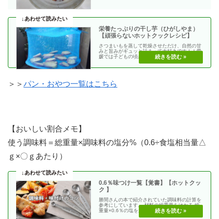
栄養たっぷりの干し芋（ひがしやま）
【頑張らないホットクックレシピ】
さつまいもを蒸して乾燥させただけ、自然の甘
みと旨みがギュッと詰まって大好きです！！愛
媛では子どもの頃から「ひがしやま」といって
おやつに出てい・・
＞＞
パン・おやつ一覧はこちら
【おいしい割合メモ】
使う調味料＝総重量×調味料の塩分%（0.6÷食塩相当量△
ｇ×〇ｇあたり）
0.6％味つけ一覧【覚書】【ホットクッ
ク 】
勝間さんの本で紹介されていた調味料の計算を
参考にしています。 材料の総重量をはかる 総
重量×0.6％の塩を加える 使う調味料＝（総重
量）×（・・