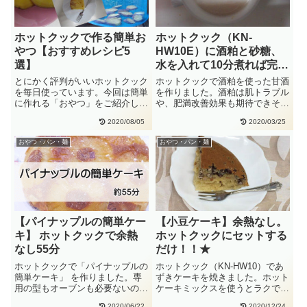
ホットクックで作る簡単お
ホットクック（KN-
やつ【おすすめレシピ5
HW10E）に酒粕と砂糖、
選】
水を入れて10分煮れば完
成！
とにかく評判がいいホットクック
ホットクックで酒粕を使った甘酒
を毎日使っています。今回は簡単
を作りました。酒粕は肌トラブル
に作れる「おやつ」をご紹介しま
や、肥満改善効果も期待できそう
す。簡単おやつ【おすすめレシピ
です。（参照：林修の今でし
2020/08/05
2020/03/25
5・・
ょ！）・・
おやつ・パン・麺
おやつ・パン・麺
【パイナップルの簡単ケー
【小豆ケーキ】余熱なし。
キ】 ホットクックで余熱
ホットクックにセットする
なし55分
だけ！！★
ホットクックで「パイナップルの
ホットクック（KN-HW10）であ
簡単ケーキ」 を作りました。専
ずきケーキを焼きました。ホット
用の型もオーブンも必要ないので
ケーキミックスを使うとラクで
ラクです。余熱もなし！材料（2
す。1.0Lサイズのホットクッ・・
2020/06/22
2020/12/24