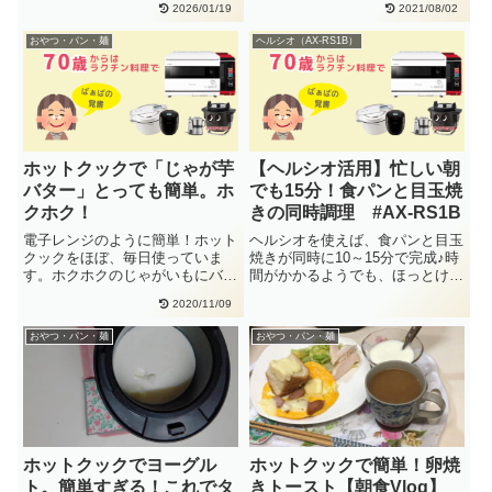
2026/01/19
2021/08/02
トマ・・
小・・
おやつ・パン・麺
ヘルシオ（AX-RS1B）
ホットクックで「じゃが芋
【ヘルシオ活用】忙しい朝
バター」とっても簡単。ホ
でも15分！食パンと目玉焼
クホク！
きの同時調理 #AX-RS1B
電子レンジのように簡単！ホット
ヘルシオを使えば、食パンと目玉
クックをほぼ、毎日使っていま
焼きが同時に10～15分で完成♪時
す。ホクホクのじゃがいもにバタ
間がかかるようでも、ほっとける
ーをたっぷりつけて、おやつに。
ので楽！パンが薄い時は、焼
2020/11/09
じゃ・・
き・・
おやつ・パン・麺
おやつ・パン・麺
ホットクックでヨーグル
ホットクックで簡単！卵焼
ト。簡単すぎる！これでタ
きトースト【朝食Vlog】