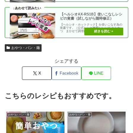
【ヘルシオAX-RS1B】使いこなしレシ
ピの覚書（試しながら随時修正）
【ヘルシオ・ホットクック】を使いこなす為の
覚書です。（公式レシピ参照）レシピ とんか
つ まかせて調理(網焼き・揚げる) エビフラ
イ coco・・
おやつ・パン・麺
シェアする
X
Facebook
LINE
こちらのレシピもおすすめです。
おやつ・パン・麺
おやつ・パン・麺