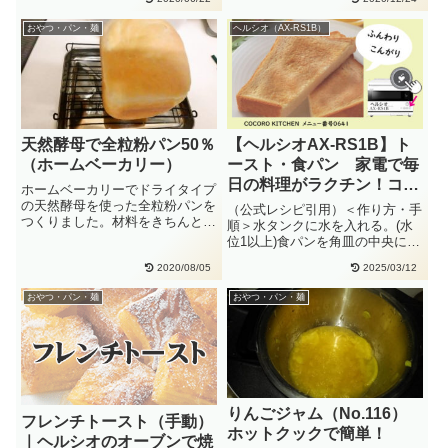
人・・
おやつ・パン・麺
ヘルシオ（AX-RS1B）
天然酵母で全粒粉パン50％
【ヘルシオAX-RS1B】ト
（ホームベーカリー）
ースト・食パン 家電で毎
日の料理がラクチン！ココ
ホームベーカリーでドライタイプ
ロキッチンの使い方
の天然酵母を使った全粒粉パンを
（公式レシピ引用）＜作り方・手
つくりました。材料をきちんと測
順＞水タンクに水を入れる。(水
ったら、ホームベーカリーで上手
位1以上)食パンを角皿の中央にの
に・・
せます。COCORO KITC・・
2020/08/05
2025/03/12
おやつ・パン・麺
おやつ・パン・麺
りんごジャム（No.116）
フレンチトースト（手動）
ホットクックで簡単！
｜ヘルシオのオーブンで焼