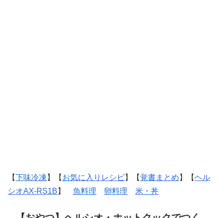
【
下味冷凍
】【
お気に入りレシピ
】【
覚書まとめ
】【
ヘル
シオAX-RS1B
】
魚料理
卵料理
米・丼
【おやつ】ヘルシオ・ホットクックでつく