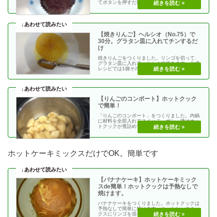
てボタンを押すだけ。ほったらかしでできま
す。ビックリする・・
【焼きりんご】ヘルシオ（No.75）で
30分。グラタン皿に入れてチンするだ
け
焼きりんごをつくりました。リンゴを切って、
グラタン皿に入れてヘルシオで焼きます。公式
レシピでは1個そのまま焼いていますが、皮を
はいで半分にし・・
【りんごのコンポート】ホットクック
で簡単！
「りんごのコンポート」をつくりました。内鍋
に材料を全部入れてスイッチ ポン。後はホッ
トクックが煮詰めてくれます。簡単にできて美
味しさいっぱい・・
ホットケーキミックスだけでOK。簡単です
【バナナケーキ】ホットケーキミック
スde簡単！ホットクックは予熱なしで
焼けます。
バナナケーキをつくりました。ホットクックは
予熱なしで簡単に焼けます。ホットケーキミッ
クスにリンゴを混ぜたり、サツマイモを混ぜた