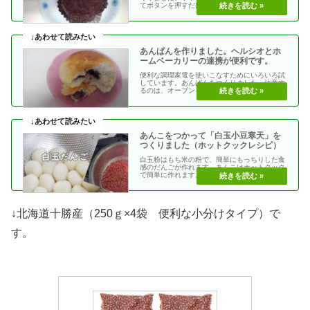
てボタンを押すだけ。ほったらかしでできま
す。ビックリする・・
あんぱんを作りました。ヘルシオとホ
ームベーカリーの連携が便利です。
便利な調理家電を使いこなすためにいろいろ試
しています。あんぱんをつくりました。注意す
るのは、オーブンを予熱するとき。つい、流れ
でパンを入れて・・
あんこをつかって「白玉小豆寒天」を
つくりました（ホットクックレシピ）
白玉粉はもち米の粉で、簡単にもっちりした食
感のだんごが作れます。あんこはホットクック
で簡単に作れます。冬はしるこ、夏は冷やして
いただきます。・・
↓北海道十勝産（250ｇ×4袋 便利な小分けタイプ）で
す。