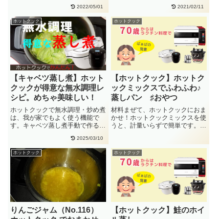
るので出来上がり時間を逆算して
2022/05/01
2021/02/11
時・・
ホットクック
ホットクック
【キャベツ蒸し煮】ホット
【ホットクック】ホットク
クックが得意な無水調理レ
ックミックスでふわふわ♪
シピ。めちゃ美味しい！
蒸しパン ♯おやつ
ホットクックで無水調理・炒め煮
材料まぜて、ホットクックにおま
は、我が家でもよく使う機能で
かせ！ホットクックミックスを使
す。キャベツ蒸し煮手動で作る⇒
うと、計量いらずで簡単です。ふ
炒める・5分⇒スタート作り方 内
んわり、やさしい甘さ♪蒸しパン
2025/03/10
鍋・・
手・・
ホットクック
ホットクック
りんごジャム（No.116）
【ホットクック】鮭のホイ