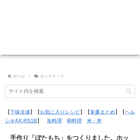
ホーム
ホットクック
【
下味冷凍
】【
お気に入りレシピ
】【
覚書まとめ
】【
ヘル
シオAX-RS1B
】
魚料理
卵料理
米・丼
手作り「ぼたもち」をつくりました。ホッ