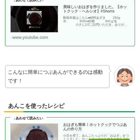
美味しいおはぎを作りました。【ホッ
トクック・ヘルシオ】#Shorts
動画本篇はこちら■材料あずき 250g
水 600ml砂糖 300ｇ塩
小さじ1/2ご訪問いただき、ありがと
うござい・・
www.youtube.com
こんなに簡単につぶあんができるのは感動
です！
あんこを使ったレシピ
おはぎも簡単！ホットクックでつぶあ
んの作り方
小豆を煮て、あんこたっぷりの「おはぎ」をつ
くりました。ホットクックにあずきと水を入れ