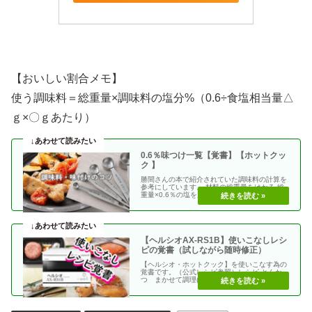
【おいしい割合メモ】
使う調味料＝総重量×調味料の塩分%（0.6÷食塩相当量△
ｇ×〇ｇあたり）
0.6％味つけ一覧【覚書】【ホットクッ
ク 】
勝間さんの本で紹介されていた調味料の計算を
参考にしています。 材料の総重量をはかる 総
重量×0.6％の塩を加える 使う調味料＝（総重
量）×（・・
【ヘルシオAX-RS1B】使いこなしレシ
ピの覚書（試しながら随時修正）
【ヘルシオ・ホットクック】を使いこなす為の
覚書です。（公式レシピ参照）レシピ とんか
つ まかせて調理(網焼き・揚げる) エビフラ
イ coco・・