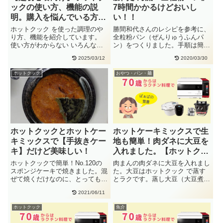
ックの使い方、機能の説
7時間かかるけどおいし
明。購入を悩んでいる方必
い！！
見
ホットクック を使った調理のや
勝間和代さんのレシピを参考に、
り方、機能を紹介しています。
全粒粉パン（ぜんりゅうふんパ
使い方がわからない いろんな調
ン）をつくりました。手順は簡単
理方法があるけど操作に迷うとい
です。HBに入れるだけ！生種を
2025/03/12
2020/03/30
う・・
30・・
ホットクック
おやつ・パン・麺
ホットクックとホットケー
ホットケーキミックスで生
キミックスで【手抜きケー
地も簡単！肉ダネに大豆を
キ】だけど美味しい！
入れました。【ホットクッ
ク 】【中華まん】
ホットクックで簡単！No.120の
肉まんの肉ダネに大豆を入れまし
スポンジケーキで焼きました。混
た。大豆はホットクック で蒸す
ぜて焼くだけなのに、とっても簡
とラクです。蒸し大豆（大豆煮）
単で美味しいです。今回は卵
は、ご飯に入れたり、肉まんの
2021/06/11
が・・
具、・・
ホットクック
魚介