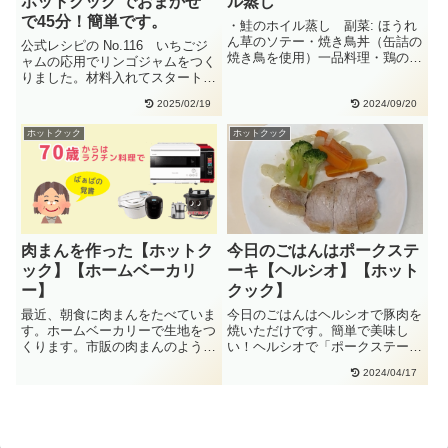
ホットクック でおまかせ
ル蒸し
で45分！簡単です。
・鮭のホイル蒸し 副菜: ほうれ
ん草のソテー・焼き鳥丼（缶詰の
公式レシピの No.116 いちごジ
焼き鳥を使用）一品料理・鶏の唐
ャムの応用でリンゴジャムをつく
揚げ・副菜: にんじんのグラ
りました。材料入れてスタートを
ッ・・
押すだけで、とても簡単です・・
2025/02/19
2024/09/20
ホットクック
ホットクック
肉まんを作った【ホットク
今日のごはんはポークステ
ック】【ホームベーカリ
ーキ【ヘルシオ】【ホット
ー】
クック】
最近、朝食に肉まんをたべていま
今日のごはんはヘルシオで豚肉を
す。ホームベーカリーで生地をつ
焼いただけです。簡単で美味し
くります。市販の肉まんのように
い！ヘルシオで「ポークステー
きれいには包めませんが、それな
キ」を焼いて、ホットクックで
2024/04/17
り・・
「ポテト・・