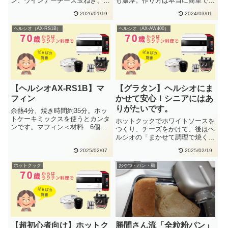
ン、ウインナーチーズ玉ねぎ、ピ
も濃厚。作り方は本当に簡単で
ーマン＜作り方・手順＞食パンに
す。ほったらかしで約６時間まつ
2026/01/19
2024/03/01
トマ・・
と出・・
ヘルシオ（AX-RS1B）
ヘルシオ（AX-AW400）
【ヘルシオAX-RS1B】マ
【グラタン】ヘルシオにま
フィン
かせて安心！シニアにはあ
りがたいです。
余熱4分、焼き時間約35分。ホッ
トケーキミックスを使うとカンタ
ホットクックでホワイトソースを
ンです。マフィン＜材料 6個分
つくり、チーズをかけて、後はヘ
＞ホットケーキミックス：
ルシオの「まかせて調理で焼く」
150・・
だけです。今回はホワイトソース
2025/02/07
2025/02/19
が・・
ホットクック
おやつ・パン・麺
【超初心者向け】ホットク
勝間さん流「全粒粉パン」