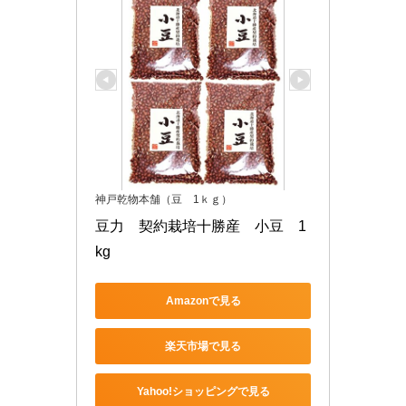
神戸乾物本舗（豆 1ｋｇ）
豆力　契約栽培十勝産　小豆　1
kg
Amazonで見る
楽天市場で見る
Yahoo!ショッピングで見る