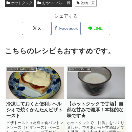
ホットクック
おやつ・パン・麺
乾物・豆
シェアする
X
Facebook
LINE
こちらのレシピもおすすめです。
ヘルシオ（AX-RS1B）
おやつ・パン・麺
冷凍しておくと便利♪ ヘル
【ホットクックで甘酒】自
シオで焼くかんたんピザト
然な甘みで濃厚！本格的な
ースト
味です★
ピザトースト＜材料＞食パントマ
ホットクックで「甘酒」をつくり
トソース（ピザソース）ベーコ
ました。できあがった甘酒はとて