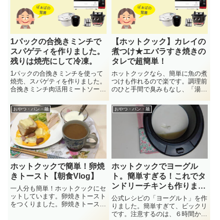
1パックの合挽きミンチで
【ホットクック】カレイの
スパゲティを作りました。
煮つけ★エバラすき焼きの
残りは焼売にして冷凍。
タレで超簡単！
1パックの合挽きミンチを使って
ホットクックなら、簡単に魚の煮
焼売、スパゲティを作りました。
つけも作れるので楽です。調理前
合挽きミンチ肉活用ミートソース
のひと手間で臭みもなし、「湯通
■材料（作りやすい分量）・玉ね
し」がおススメです。鯛、カレ
ぎ・・
イ、・・
おやつ・パン・麺
おやつ・パン・麺
ホットクックで簡単！卵焼
ホットクックでヨーグル
きトースト【朝食Vlog】
ト。簡単すぎる！これでタ
ンドリーチキンも作りまし
一人分も簡単！ホットクックにセ
た。
ットしています。卵焼きトースト
公式レシピの「ヨーグルト」を作
をつくりました。卵焼きトースト
りました。簡単すぎて、ビックリ
手動で作る →煮物を作る →ま
です。注意するのは、６時間かか
ぜ・・