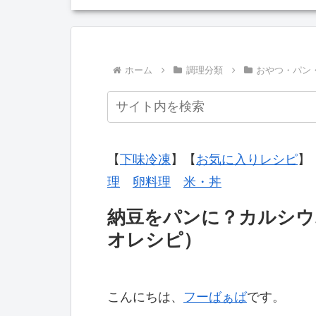
ホーム
調理分類
おやつ・パン
【
下味冷凍
】【
お気に入りレシピ
】
理
卵料理
米・丼
納豆をパンに？カルシウ
オレシピ）
こんにちは、
フーばぁば
です。