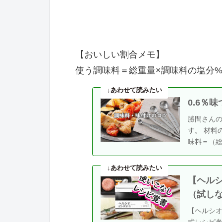
【おいしい割合メモ】
使う調味料＝総重量×調味料の塩分%
0.6％
勝間さん
す。 材料
味料＝（総
【ヘルシ
（試し
【ヘルシ
式レシピ参