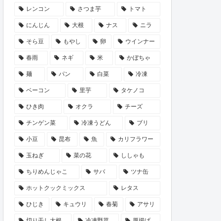
レンコン
さつま芋
トマト
にんじん
大根
ナス
ニラ
そら豆
もやし
卵
ウインナー
春雨
ネギ
米
かぼちゃ
麺
パン
白菜
冷凍
ベーコン
里芋
タケノコ
ひき肉
オクラ
チーズ
チンゲン菜
冷凍うどん
ブリ
小豆
昆布
魚
カリフラワー
玉ねぎ
菜の花
ししゃも
ちりめんじゃこ
サバ
ツナ缶
ホットクックミックス
レタス
ひじき
キュウリ
春菊
アサリ
切り干し大根
冷凍野菜
厚揚げ