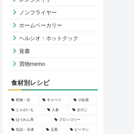
ノンフライヤー
ホームベーカリー
ヘルシオ・ホットクック
覚書
買物memo
食材別レシピ
乾物・豆
キャベツ
小松菜
じゃがいも
人参
きのこ
ほうれん草
ブロッコリー
缶詰・冷凍
玉葱
ピーマン