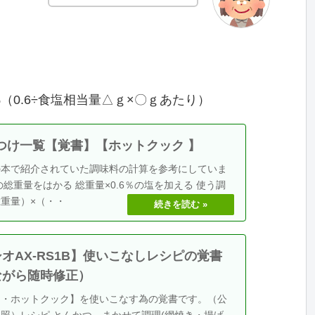
（0.6÷食塩相当量△ｇ×〇ｇあたり）
味つけ一覧【覚書】【ホットクック 】
の本で紹介されていた調味料の計算を参考にしていま
の総重量をはかる 総重量×0.6％の塩を加える 使う調
重量）×（・・
オAX-RS1B】使いこなしレシピの覚書
ながら随時修正）
オ・ホットクック】を使いこなす為の覚書です。（公
照）レシピ とんかつ まかせて調理(網焼き・揚げ