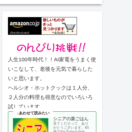
人生100年時代！！AI家電をうまく使
いこなして、老後を元気で暮らした
いと思います。
ヘルシオ・ホットクックは１人分、
２人分の料理も得意なのでいろいろ
試しています。
シニアの楽ごはん
見てくださって、あり
がとうございます。65
歳でYouTubeを始め