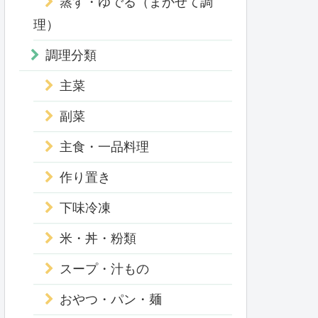
蒸す・ゆでる（まかせて調
理）
調理分類
主菜
副菜
主食・一品料理
作り置き
下味冷凍
米・丼・粉類
スープ・汁もの
おやつ・パン・麺