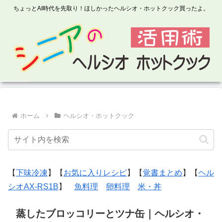
ちょっとAI時代を先取り！ほしかったヘルシオ・ホットクック買ったよ。
ホーム
ヘルシオ・ホットクック
【
下味冷凍
】【
お気に入りレシピ
】【
覚書まとめ
】【
ヘル
シオAX-RS1B
】
魚料理
卵料理
米・丼
蒸したブロッコリーとツナ缶｜ヘルシオ・