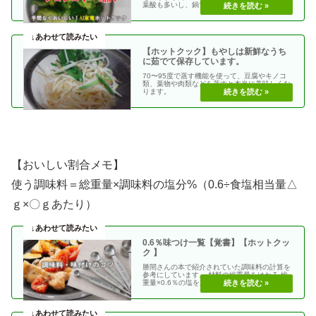
葉酸も多いし、鍋で茹でるのと違って湯をわか
ないので栄養の・・
【ホットクック】もやしは新鮮なうち
に茹でて保存しています。
70〜95度で蒸す機能を使って、豆腐やキノコ
類、葉物や肉類などを蒸すと本当に美味しくな
ります。
【おいしい割合メモ】
使う調味料＝総重量×調味料の塩分%（0.6÷食塩相当量△
ｇ×〇ｇあたり）
0.6％味つけ一覧【覚書】【ホットクッ
ク 】
勝間さんの本で紹介されていた調味料の計算を
参考にしています。 材料の総重量をはかる 総
重量×0.6％の塩を加える 使う調味料＝（総重
量）×（・・