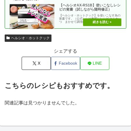
【ヘルシオAX-RS1B】使いこなしレシ
ピの覚書（試しながら随時修正）
【ヘルシオ・ホットクック】を使いこなす為の
覚書です。（公式レシピ参照）レシピ とんか
つ まかせて調理(網焼き・揚げる) エビフラ
イ coco・・
ヘルシオ・ホットクック
シェアする
X
Facebook
LINE
こちらのレシピもおすすめです。
関連記事は見つかりませんでした。