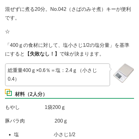
混ぜずに煮る20分。No.042（さばのみそ煮）キーが便利
です。
☆
「400ｇの食材に対して、塩小さじ1/2の塩分量」を基準
にすると
【失敗なし！】
で味が決まります。
総重量400ｇ×0.6％＝塩：2.4ｇ（小さじ
0.4）
材料（2人分）
もやし 1袋200ｇ
豚バラ肉 200ｇ
塩 小さじ1/2