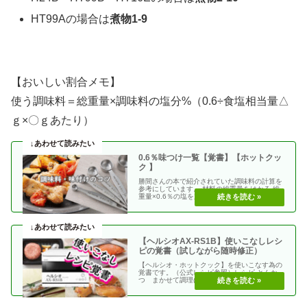
HT99Aの場合は
煮物1-9
【おいしい割合メモ】
使う調味料＝総重量×調味料の塩分%（0.6÷食塩相当量△
ｇ×〇ｇあたり）
0.6％味つけ一覧【覚書】【ホットクッ
ク 】
勝間さんの本で紹介されていた調味料の計算を
参考にしています。 材料の総重量をはかる 総
重量×0.6％の塩を加える 使う調味料＝（総重
量）×（・・
【ヘルシオAX-RS1B】使いこなしレシ
ピの覚書（試しながら随時修正）
【ヘルシオ・ホットクック】を使いこなす為の
覚書です。（公式レシピ参照）レシピ とんか
つ まかせて調理(網焼き・揚げる) エビフラ
イ coco・・