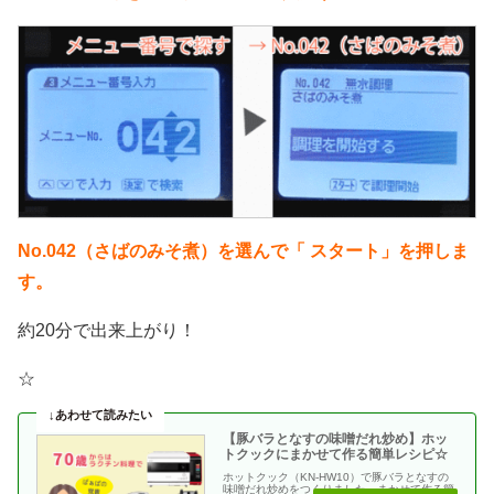
No.042（さばのみそ煮）を選んで「 スタート」を押しま
す。
約20分で出来上がり！
☆
【豚バラとなすの味噌だれ炒め】ホッ
トクックにまかせて作る簡単レシピ☆
ホットクック（KN-HW10）で豚バラとなすの
味噌だれ炒めをつくりました。まかせて作る簡