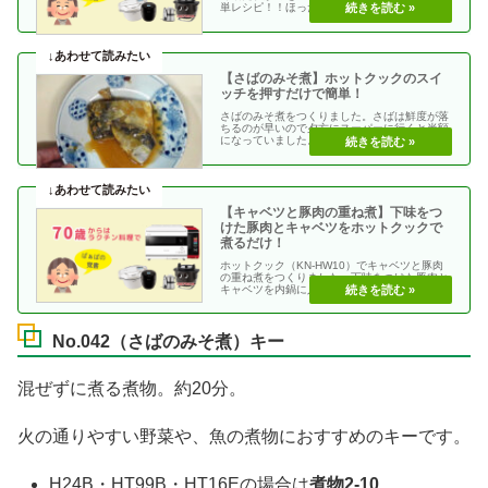
単レシピ！！ほったらかしでも、ホットクック
が勝手にお・・
【さばのみそ煮】ホットクックのスイ
ッチを押すだけで簡単！
さばのみそ煮をつくりました。さばは鮮度が落
ちるのが早いので夕方にスーパーに行くと半額
になっていました。No.042（さばのみそ煮）
カテゴリー・・
【キャベツと豚肉の重ね煮】下味をつ
けた豚肉とキャベツをホットクックで
煮るだけ！
ホットクック（KN-HW10）でキャベツと豚肉
の重ね煮をつくりました。下味をつけた豚肉と
キャベツを内鍋に入れて、煮るだけ！
No.042（さば・・
No.042（さばのみそ煮）キー
混ぜずに煮る煮物。約20分。
火の通りやすい野菜や、魚の煮物におすすめのキーです。
H24B・HT99B・HT16Eの場合は
煮物2-10