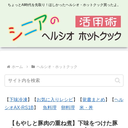
ちょっとAI時代を先取り！ほしかったヘルシオ・ホットクック買ったよ。
ホーム
ヘルシオ・ホットクック
【
下味冷凍
】【
お気に入りレシピ
】【
覚書まとめ
】【
ヘル
シオAX-RS1B
】
魚料理
卵料理
米・丼
【もやしと豚肉の重ね煮】下味をつけた豚