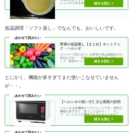
にくいので水を多めにして、炊いています。玄
米ご飯 1合手・・
低温調理「ソフト蒸し」でなんでも、おいしいです。
野菜の低温蒸し【まとめ】ホットクッ
ク・ヘルシオ
スーパーで売られている野菜や肉は家族向けの
単位なのか・・夫婦２人には量が多いです。そ
こで、鮮度のいいうちに蒸してから2、3日で使
い切れない分・・
とにかく、機能が多すぎてまだ使いこなせていません
が・・。
【ヘルシオの使い方】主な画面の説明
ヘルシオは多機能オーブンレンジです。便利な
機能が多すぎて、迷うことばかり！！ そこ
で、どこにどんな機能があるかをまとめまし
た。まかせて調理一・・