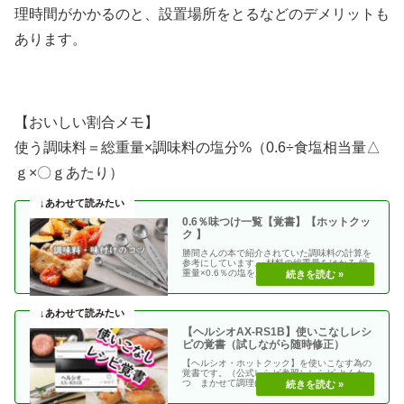
理時間がかかるのと、設置場所をとるなどのデメリットも
あります。
【おいしい割合メモ】
使う調味料＝総重量×調味料の塩分%（0.6÷食塩相当量△
ｇ×〇ｇあたり）
0.6％味つけ一覧【覚書】【ホットクッ
ク 】
勝間さんの本で紹介されていた調味料の計算を
参考にしています。 材料の総重量をはかる 総
重量×0.6％の塩を加える 使う調味料＝（総重
量）×（・・
【ヘルシオAX-RS1B】使いこなしレシ
ピの覚書（試しながら随時修正）
【ヘルシオ・ホットクック】を使いこなす為の
覚書です。（公式レシピ参照）レシピ とんか
つ まかせて調理(網焼き・揚げる) エビフラ
イ coco・・