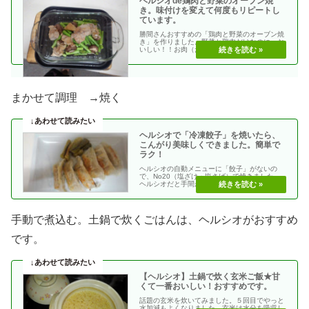
ヘルシオde鶏肉と野菜のオーブン焼
き。味付けを変えて何度もリピートし
ています。
勝間さんおすすめの「鶏肉と野菜のオーブン焼
き」を作りました。野菜と鶏肉だけなのに、お
いしい！！お肉（たんぱく質）も簡単にとるこ
とができます。・・
まかせて調理 →焼く
ヘルシオで「冷凍餃子」を焼いたら、
こんがり美味しくできました。簡単で
ラク！
ヘルシオの自動メニューに「餃子」がないの
で、No20（塩ざけ・塩さば）で焼きました。
ヘルシオだと手間がかからないので楽！フライ
パンに餃子を並・・
手動で煮込む。土鍋で炊くごはんは、ヘルシオがおすすめ
です。
【ヘルシオ】土鍋で炊く玄米ご飯★甘
くて一番おいしい！おすすめです。
話題の玄米を炊いてみました。５回目でやっと
水加減もよくなりました。玄米は水分を吸収し