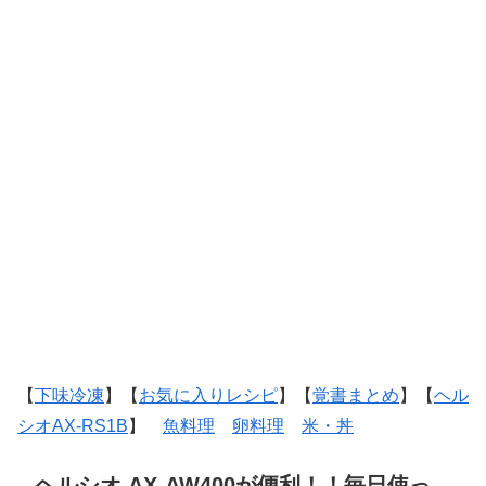
【
下味冷凍
】【
お気に入りレシピ
】【
覚書まとめ
】【
ヘル
シオAX-RS1B
】
魚料理
卵料理
米・丼
ヘルシオ AX-AW400が便利！！毎日使っ