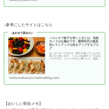
↓参考にしたサイトはこちら
ヘルシオで餃子を焼くときには、塩鮭
モードがお薦めです - 勝間和代が徹底
的にマニアックな話をアップするブロ
グ
おこもりモードなので、餃子を焼いている人が
多いかと思います。 ヘルシオは餃子コースはな
いのですが、シャープの人に聞いたら、塩鮭の
減塩ありモー・・
katsumakazuyo.hatenablog.com
【おいしい割合メモ】