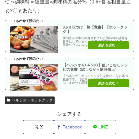
使う調味料＝総重量×調味料の塩分%（0.6÷食塩相当量△
ｇ×〇ｇあたり）
0.6％味つけ一覧【覚書】【ホットクッ
ク 】
勝間さんの本で紹介されていた調味料の計算を
参考にしています。 材料の総重量をはかる 総
重量×0.6％の塩を加える 使う調味料＝（総重
量）×（・・
【ヘルシオAX-RS1B】使いこなしレシ
ピの覚書（試しながら随時修正）
【ヘルシオ・ホットクック】を使いこなす為の
覚書です。（公式レシピ参照）レシピ とんか
つ まかせて調理(網焼き・揚げる) エビフラ
イ coco・・
ヘルシオ・ホットクック
シェアする
X
Facebook
LINE