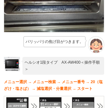
パリッパリの焦げ目がつきます。
ヘルシオ1段タイプ AX-AW400＜操作手順
＞
メニュー選択 → メニュー検索 → メニュー番号 → 20（塩
ざけ・塩さば） → 減塩選択・分量選択 → スタート