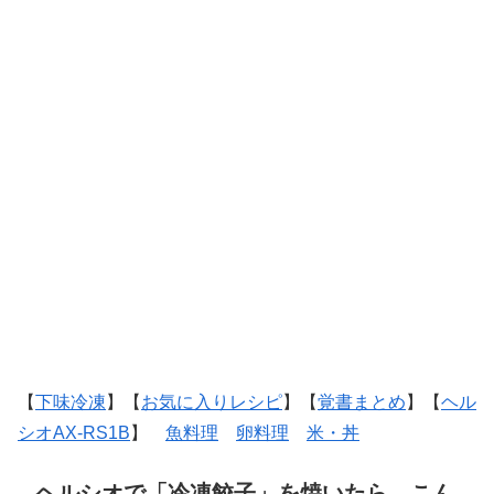
【
下味冷凍
】【
お気に入りレシピ
】【
覚書まとめ
】【
ヘル
シオAX-RS1B
】
魚料理
卵料理
米・丼
ヘルシオで「冷凍餃子」を焼いたら、こん