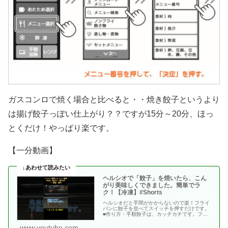
ガスコンロで焼く場合と比べると・・焼き餃子というより
は揚げ餃子っぽい仕上がり？？ですが15分～20分、ほっ
とくだけ！やっぱり楽です。
【一分動画】
ヘルシオで「餃子」を焼いたら、こん
がり美味しくできました。簡単でラ
ク！【冷凍】#Shorts
ヘルシオだと手間がかからないので楽！フライ
パンに餃子を並べてスイッチを押すだけです。
■作り方・手順餃子は、カッチカチです。フラ
イパンに餃子の・・
www.youtube.com