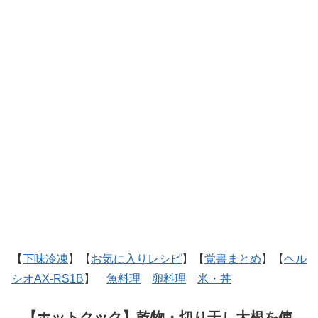
【
下味冷凍
】【
お気に入りレシピ
】【
覚書まとめ
】【
ヘル
シオAX-RS1B
】
魚料理
卵料理
米・丼
【ホットクック】乾物・切り干し大根を使