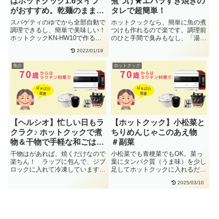
はホットクック1.6タイプ
煮つけ★エバラすき焼きの
がおすすめ。乾麺のまま全
タレで超簡単！
ての材料を入れるだけ！
スパゲティのゆでから全部自動で
ホットクックなら、簡単に魚の煮
調理できるし、簡単で美味しい！
つけも作れるので楽です。調理前
ホットクックKN-HW10で作ると
のひと手間で臭みもなし、「湯通
麺がくっいてうまくできませ
し」がおススメです。鯛、カレ
2022/01/19
ん・・
イ、・・
魚介
ホットクック
【ヘルシオ】忙しい日もラ
【ホットクック】小松菜と
クラク♪ ホットクックで煮
ちりめんじゃこのあえ物
物＆干物で手軽な和ごはん
＃副菜
#AX-RS1B
干物はがあれば、焼くだけなので
小松菜でも青梗菜でもOK。菜っ
楽ちん！ ラップに包んで、ジブ
葉にタンパク質（うま味）を少し
ロックに入れて冷凍しています。
足してホットクックに入れるだ
ヘルシオは冷凍のまま焼けるの
け！楽です。冷蔵庫で２～３日大
2025/03/10
で、・・
丈夫・・