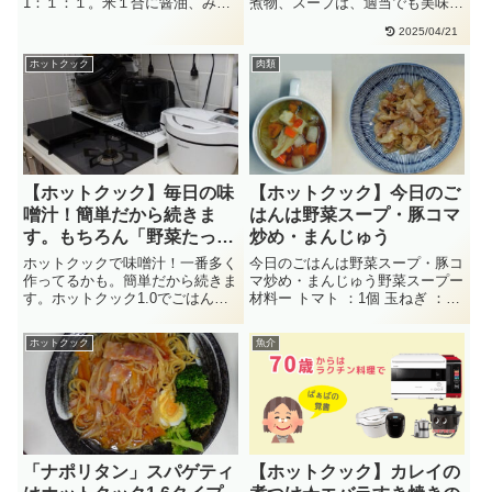
1：１：１。米１合に醤油、みり
煮物、スープは、適当でも美味し
ん各大１野菜とタンパク質が一緒
くできるのでホットクックが一
2025/04/21
にと・・
番！・・
ホットクック
肉類
【ホットクック】毎日の味
【ホットクック】今日のご
噌汁！簡単だから続きま
はんは野菜スープ・豚コマ
す。もちろん「野菜たっぷ
炒め・まんじゅう
り」です
ホットクックで味噌汁！一番多く
今日のごはんは野菜スープ・豚コ
作ってるかも。簡単だから続きま
マ炒め・まんじゅう野菜スープー
す。ホットクック1.0でごはんを1
材料ー トマト ：1個 玉ねぎ ：
合炊き、味噌汁はホットクッ
1/2個 きのこ：適量 ベー・・
ク・・
ホットクック
魚介
「ナポリタン」スパゲティ
【ホットクック】カレイの