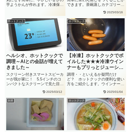
芋ようかんが作れます。冷凍保存
できます。茶碗蒸しカテゴリーで
もOK（1切れずつラップして、
探す→蒸し物→茶わん蒸し→スタ
2025/03/16
冷・・
ー・・
ホットクック
ホットクック
ヘルシオ、ホットクックで
【冷凍】ホットクックでボ
調理～AIとの会話が増えて
イルした★★★冷凍ウイン
きました～
ナーもプリっとジューシー
♪
スクリーン付きスマートスピーカ
調理・・といえるか疑問だけ
ーが我が家に！ 5.5インチのコ
ど？ ホットクックの便利な使い
ンパクトなスクリーンで見た目は
方をご紹介します。ウインナーの
目覚まし時計のような感じで
お得な大袋を買うと使いきれない
2025/03/12
2025/01/04
す。・・
ことな・・
副菜
ホットクック