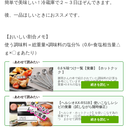
簡単で美味しい！冷蔵庫で２～３日ほぞんできます。
後、一品ほしいときにおススメです。
【おいしい割合メモ】
使う調味料＝総重量×調味料の塩分%（0.6÷食塩相当量△
ｇ×〇ｇあたり）
0.6％味つけ一覧【覚書】【ホットクッ
ク 】
勝間さんの本で紹介されていた調味料の計算を
参考にしています。 材料の総重量をはかる 総
重量×0.6％の塩を加える 使う調味料＝（総重
量）×（・・
【ヘルシオAX-RS1B】使いこなしレシ
ピの覚書（試しながら随時修正）
【ヘルシオ・ホットクック】を使いこなす為の
覚書です。（公式レシピ参照）レシピ とんか
つ まかせて調理(網焼き・揚げる) エビフラ
イ coco・・