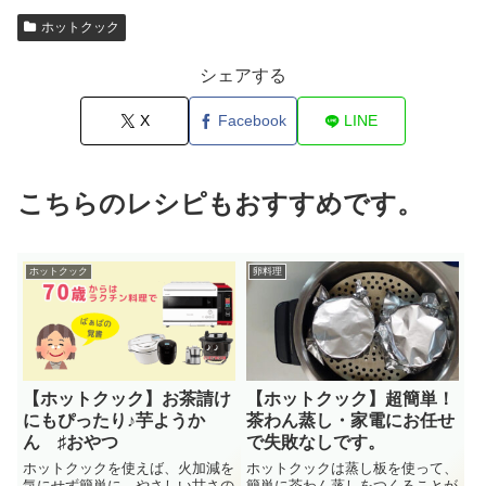
ホットクック
シェアする
X
Facebook
LINE
こちらのレシピもおすすめです。
ホットクック
卵料理
【ホットクック】お茶請け
【ホットクック】超簡単！
にもぴったり♪芋ようか
茶わん蒸し・家電にお任せ
ん ♯おやつ
で失敗なしです。
ホットクックを使えば、火加減を
ホットクックは蒸し板を使って、
気にせず簡単に、やさしい甘さの
簡単に茶わん蒸しをつくることが