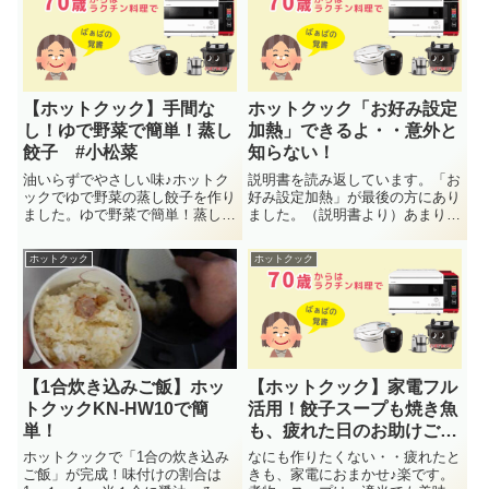
【ホットクック】手間な
ホットクック「お好み設定
し！ゆで野菜で簡単！蒸し
加熱」できるよ・・意外と
餃子 #小松菜
知らない！
油いらずでやさしい味♪ホットク
説明書を読み返しています。「お
ックでゆで野菜の蒸し餃子を作り
好み設定加熱」が最後の方にあり
ました。ゆで野菜で簡単！蒸し餃
ました。（説明書より）あまり使
子手動で作る→蒸す→10分→ス
っていなかったけどお好み設定加
タ・・
熱・・
ホットクック
ホットクック
【1合炊き込みご飯】ホッ
【ホットクック】家電フル
トクックKN-HW10で簡
活用！餃子スープも焼き魚
単！
も、疲れた日のお助けごは
ん
ホットクックで「1合の炊き込み
なにも作りたくない・・疲れたと
ご飯」が完成！味付けの割合は
きも、家電におまかせ♪楽です。