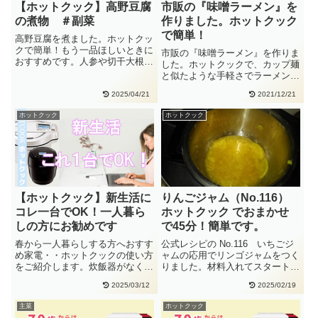
【ホットクック】高野豆腐
市販の『味噌ラーメン』を
の煮物 ＃副菜
作りました。ホットクック
で簡単！
高野豆腐を煮ました。ホットクッ
クで簡単！もう一品ほしいときに
市販の『味噌ラーメン』を作りま
おすすめです。人参や切干大根を
した。ホットクックで、カップ麺
一緒に煮てもおいしいです。野菜
と似たような手軽さでラーメンが
の・・
できます。味噌ラーメン手動でつ
2025/04/21
2021/12/21
く・・
ホットクック
ホットクック
【ホットクック】新生活に
りんごジャム（No.116）
コレ一台でOK！一人暮ら
ホットクック でおまかせ
しの方にお勧めです
で45分！簡単です。
春から一人暮らしする方へおすす
公式レシピの No.116 いちごジ
め家電・・ホットクックの使い方
ャムの応用でリンゴジャムをつく
をご紹介します。炊飯器がなくて
りました。材料入れてスタートを
も、ごはんが炊けます。お味噌汁
押すだけで、とても簡単です・・
2025/03/12
2025/02/19
も・・
主菜
ホットクック