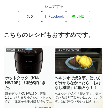
シェアする
X
Facebook
LINE
こちらのレシピもおすすめです。
お手入れ・使い方
ヘルシオ（AX-AW400）
ホットクック（KN-
ヘルシオで焼き芋。使い方
HW10E）！我が家にき
が分からなかったら「おは
た。
なし機能」に頼ろう！！
新モデル「KN-HW16D」容量
ヘルシオで焼く「焼き芋」！売っ
1.6L。ひと回り小さいホットクッ
ている焼き芋みたいにおいしいで
クが、注文から半月ほど待ってか
す。我が家のヘルシオはAI（人工
ら・・我が家に到着しました・・
知能）を搭載した「庫内容量
2020/03/20