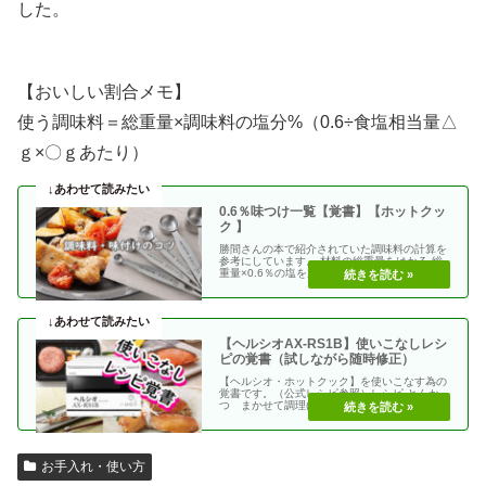
した。
【おいしい割合メモ】
使う調味料＝総重量×調味料の塩分%（0.6÷食塩相当量△
ｇ×〇ｇあたり）
0.6％味つけ一覧【覚書】【ホットクッ
ク 】
勝間さんの本で紹介されていた調味料の計算を
参考にしています。 材料の総重量をはかる 総
重量×0.6％の塩を加える 使う調味料＝（総重
量）×（・・
【ヘルシオAX-RS1B】使いこなしレシ
ピの覚書（試しながら随時修正）
【ヘルシオ・ホットクック】を使いこなす為の
覚書です。（公式レシピ参照）レシピ とんか
つ まかせて調理(網焼き・揚げる) エビフラ
イ coco・・
お手入れ・使い方