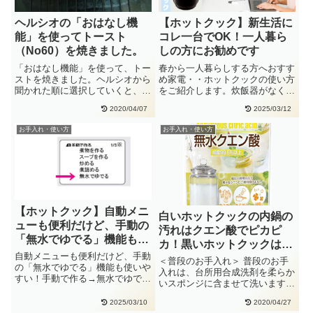
ヘルシオの「おはなし機
【ホットクック】新生活に
能」を使ってトースト
コレ一台でOK！一人暮ら
（No60）を焼きました。
しの方にお勧めです
「おはなし機能」を使って、トー
春から一人暮らしする方へおすす
ストを焼きました。ヘルシオから
め家電・・ホットクックの使い方
聞かれた順に選択していくと、ト
をご紹介します。炊飯器がなくて
ーストを焼くことができます。焼
も、ごはんが炊けます。お味噌汁
2020/04/07
2025/03/12
き・・
も・・
お手入れ・使い方
お手入れ・使い方
【ホットクック】自動メニ
白いホットクックの内鍋の
ューも便利だけど、手動の
汚れはクエン酸でピカピ
「無水でゆでる」機能も使
カ！黒いホットクックは自
いやすい！
自動メニューも便利だけど、手動
動メニューでOK。
＜普段のお手入れ＞ 普段のお手
の「無水でゆでる」機能も使いや
入れは、台所用合成洗剤を柔らか
すい！手動で作る→無水でゆでる
いスポンジに含ませて洗います。
→●分→スタート
こびりついた汚れ お湯に浸け
2025/03/10
2020/04/27
置・・