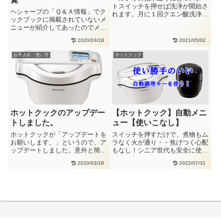
トスイッチを押せば洗浄が開始さ
ヘシャープの「Ｑ＆Ａ情報」でク
れます。月に１回クエン酸洗浄お
ックブックに掲載されていないメ
手入れ・設定 ⇒クエン酸洗浄↓
ニューが紹介してあったのでメモ
を・・
りました。（2019/07/12・・
2020/03/18
2021/05/02
お手入れ・使い方
ホットクック
ホットクックのアップデー
【ホットクック】自動メニ
トしました。
ュー【使いこなし】
ホットクックが「アップデートを
スイッチを押すだけで、煮物もム
お願いします。」というので、ア
ラなく火が通り・・焦げつく心配
ップデートしました。意外と簡単
もなし！シニア世代も安全に使え
で時間もかかりませんでした。ア
て重宝しています。よく使う「自
2020/03/18
2023/07/31
ッ・・
働・・