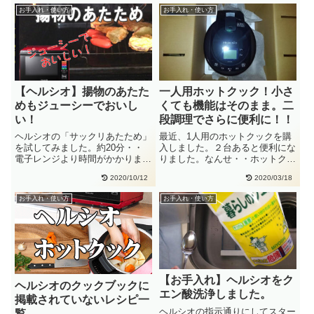
お手入れ・使い方
お手入れ・使い方
【ヘルシオ】揚物のあたた
一人用ホットクック！小さ
めもジューシーでおいし
くても機能はそのまま。二
い！
段調理でさらに便利に！！
ヘルシオの「サックリあたため」
最近、1人用のホットクックを購
を試してみました。約20分・・
入しました。２台あると便利にな
電子レンジより時間がかかります
りました。なんせ・・ホットクッ
が、ヘルシーでおすすめです。天
クは、生の肉や野菜を切って調味
2020/10/12
2020/03/18
ぷ・・
料・・
お手入れ・使い方
お手入れ・使い方
【お手入れ】ヘルシオをク
ヘルシオのクックブックに
エン酸洗浄しました。
掲載されていないレシピ一
ヘルシオの指示通りにしてスター
覧