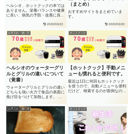
（まとめ）
ヘルシオ、ホットクックの本では
ありません。栄養バランスや健康
おすすめサイトをまとめていま
に良い、病気の予防・改善に良
す。
い、限られた食費の中で節約しな
がら・・
2020/03/22
2020/03/20
お手入れ・使い方
ホットクック
ヘルシオのウォーターグリ
【ホットクック】手動メニ
ルとグリルの違いについて
ューも慣れると便利です。
（覚書）
最近は1日に何回もホットクック
を使うので、自動メニューも便利
ウォーターグリルとグリルの違い
だけど、検索するのが面倒なので
どちらも強い火力で食品の表面に
手動でつくることが増えました。
焦げ目をつけて加熱します。 手
手・・
動で作るときに、どの機能をつ
か・・
お手入れ・使い方
ホットクック