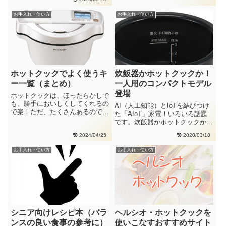
26・・
お手入れ・使い方
お手入れ・使い方
ホットクックでよく使うキ
炊飯器かホットクックか！
ー一覧（まとめ）
一人用のコンパクトモデル
登場
ホットクックは、ほったらかしで
も、勝手においしくしてくれるの
AI（人工知能）とIoTを結びつけ
で楽！ただ、たくさんあるのでよ
た「AIoT」家電！いろいろ話題
く使うキーをまとめました。魚の
です。炊飯器かホットクックか！
煮・・
一人用のコンパクトモデルが・・
2024/04/25
2020/03/18
お手入れ・使い方
お手入れ・使い方
シニア向けレシピ本（バラ
ヘルシオ・ホットクックを
ンスの良い食事の参考に）
使いこなすおすすめサイト