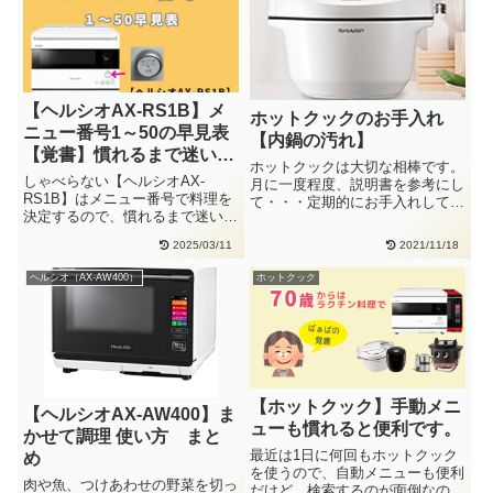
【ヘルシオAX-RS1B】メ
ホットクックのお手入れ
ニュー番号1～50の早見表
【内鍋の汚れ】
【覚書】慣れるまで迷いま
ホットクックは大切な相棒です。
す。
しゃべらない【ヘルシオAX-
月に一度程度、説明書を参考にし
RS1B】はメニュー番号で料理を
て・・・定期的にお手入れしてい
決定するので、慣れるまで迷いま
ます。（引用：ホットクック
す。そこで、使い方をまとめまし
KN-・・
2025/03/11
2021/11/18
た・・
ヘルシオ（AX-AW400）
ホットクック
【ホットクック】手動メニ
【ヘルシオAX-AW400】ま
ューも慣れると便利です。
かせて調理 使い方 まと
最近は1日に何回もホットクック
め
を使うので、自動メニューも便利
肉や魚、つけあわせの野菜を切っ
だけど、検索するのが面倒なので