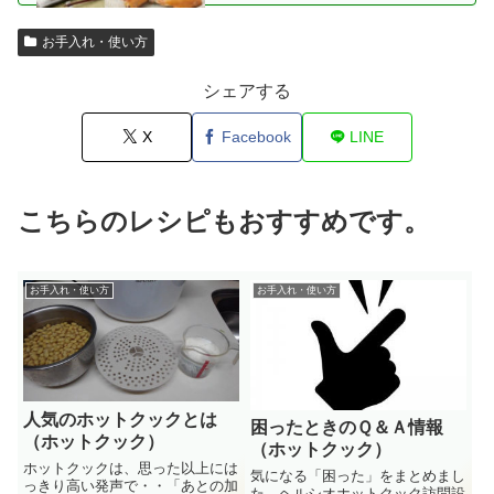
お手入れ・使い方
シェアする
X
Facebook
LINE
こちらのレシピもおすすめです。
お手入れ・使い方
お手入れ・使い方
人気のホットクックとは
困ったときのＱ＆Ａ情報
（ホットクック）
（ホットクック）
ホットクックは、思った以上には
気になる「困った」をまとめまし
っきり高い発声で・・「あとの加
た。ヘルシオホットクック訪問設