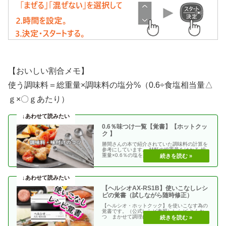
【おいしい割合メモ】
使う調味料＝総重量×調味料の塩分%（0.6÷食塩相当量△
ｇ×〇ｇあたり）
0.6％味つけ一覧【覚書】【ホットクッ
ク 】
勝間さんの本で紹介されていた調味料の計算を
参考にしています。 材料の総重量をはかる 総
重量×0.6％の塩を加える 使う調味料＝（総重
量）×（・・
【ヘルシオAX-RS1B】使いこなしレシ
ピの覚書（試しながら随時修正）
【ヘルシオ・ホットクック】を使いこなす為の
覚書です。（公式レシピ参照）レシピ とんか
つ まかせて調理(網焼き・揚げる) エビフラ
イ coco・・