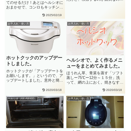
てのせるだけ！あとはヘルシオに
手動でつくることが増えました。
おまかせで、コンロもキッチンも
手・・
汚れないのが良いです。【まと
2025/02/19
め】・・
お手入れ・使い方
お手入れ・使い方
ホットクックのアップデー
ヘルシオで、よく作るメニ
トしました。
ューをまとめてみました。
ホットクックが「アップデートを
ほうれん草、青菜を蒸す「ソフト
お願いします。」というので、ア
蒸しー75℃ー12分～１５分」洗
ップデートしました。意外と簡単
って、網の上におく。焼きなすメ
で時間もかかりませんでした。ア
ニュー番号 → 25（焼きなす・・
ッ・・
2020/03/18
2020/03/18
ヘルシオ（AX-AW400）
お手入れ・使い方