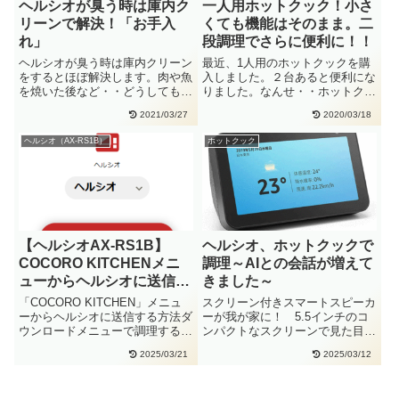
ヘルシオが臭う時は庫内ク
一人用ホットクック！小さ
リーンで解決！「お手入
くても機能はそのまま。二
れ」
段調理でさらに便利に！！
ヘルシオが臭う時は庫内クリーン
最近、1人用のホットクックを購
をするとほぼ解決します。肉や魚
入しました。２台あると便利にな
を焼いた後など・・どうしても庫
りました。なんせ・・ホットクッ
内は臭います。タンクに水が入っ
クは、生の肉や野菜を切って調味
2021/03/27
2020/03/18
た・・
料・・
ヘルシオ（AX-RS1B）
ホットクック
【ヘルシオAX-RS1B】
ヘルシオ、ホットクックで
COCORO KITCHENメニ
調理～AIとの会話が増えて
ューからヘルシオに送信す
きました～
る方法
「COCORO KITCHEN」メニュ
スクリーン付きスマートスピーカ
ーからヘルシオに送信する方法ダ
ーが我が家に！ 5.5インチのコ
ウンロードメニューで調理する
ンパクトなスクリーンで見た目は
COCORO KITCHE・・
目覚まし時計のような感じで
2025/03/21
2025/03/12
す。・・