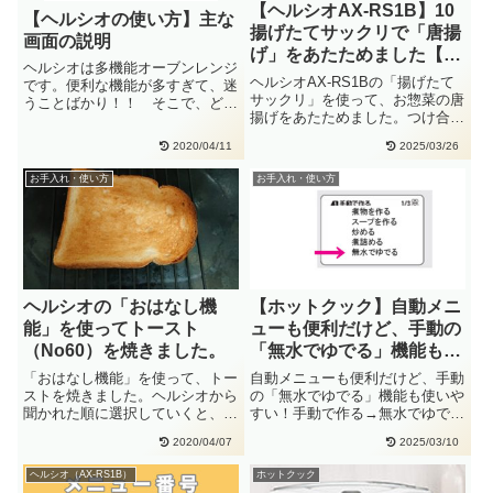
【ヘルシオAX-RS1B】10
【ヘルシオの使い方】主な
揚げたてサックリで「唐揚
画面の説明
げ」をあたためました【使
ヘルシオは多機能オーブンレンジ
い方】
ヘルシオAX-RS1Bの「揚げたて
です。便利な機能が多すぎて、迷
サックリ」を使って、お惣菜の唐
うことばかり！！ そこで、どこ
揚げをあたためました。つけ合わ
にどんな機能があるかをまとめま
せのブロッコリーは6ゆで葉
し・・
2020/04/11
2025/03/26
菜・・
お手入れ・使い方
お手入れ・使い方
ヘルシオの「おはなし機
【ホットクック】自動メニ
能」を使ってトースト
ューも便利だけど、手動の
（No60）を焼きました。
「無水でゆでる」機能も使
いやすい！
「おはなし機能」を使って、トー
自動メニューも便利だけど、手動
ストを焼きました。ヘルシオから
の「無水でゆでる」機能も使いや
聞かれた順に選択していくと、ト
すい！手動で作る→無水でゆでる
ーストを焼くことができます。焼
→●分→スタート
2020/04/07
2025/03/10
き・・
ヘルシオ（AX-RS1B）
ホットクック