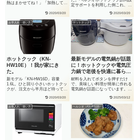
熱はまかせてね！」「加熱してい
定サポートを利用した例これ、一
ますよー」「まぜ技ユニットを取
度利用しました。いろいろ探し
り・・
2020/03/20
2020/03/20
て、・・
お手入れ・使い方
ホットクック
ホットクック（KN-
最新モデルの電気鍋が話題
HW10E）！我が家にき
に！ホットクックや電気圧
た。
力鍋で老後を快適に暮ら
す。
新モデル「KN-HW16D」容量
材料を入れてボタンを押すだけ
1.6L。ひと回り小さいホットクッ
で、美味しい料理が簡単に作れる
クが、注文から半月ほど待ってか
電気鍋が話題になっています。あ
ら・・我が家に到着しました・・
っという間にいろいろな種類の電
2020/03/20
2025/03/12
気鍋・・
お手入れ・使い方
ヘルシオ（AX-RS1B）