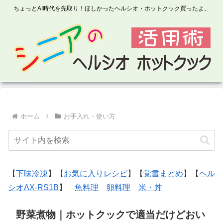
ちょっとAI時代を先取り！ほしかったヘルシオ・ホットクック買ったよ。
ホーム
お手入れ・使い方
【
下味冷凍
】【
お気に入りレシピ
】【
覚書まとめ
】【
ヘル
シオAX-RS1B
】
魚料理
卵料理
米・丼
野菜煮物｜ホットクックで適当だけどおい