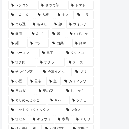
レンコン
さつま芋
トマト
にんじん
大根
ナス
ニラ
そら豆
もやし
卵
ウインナー
春雨
ネギ
米
かぼちゃ
麺
パン
白菜
冷凍
ベーコン
里芋
タケノコ
ひき肉
オクラ
チーズ
チンゲン菜
冷凍うどん
ブリ
小豆
昆布
魚
カリフラワー
玉ねぎ
菜の花
ししゃも
ちりめんじゃこ
サバ
ツナ缶
ホットクックミックス
レタス
ひじき
キュウリ
春菊
アサリ
切り干し大根
冷凍野菜
厚揚げ