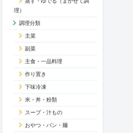
蒸す・ゆでる（まかせて調
理）
調理分類
主菜
副菜
主食・一品料理
作り置き
下味冷凍
米・丼・粉類
スープ・汁もの
おやつ・パン・麺