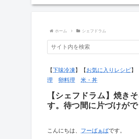
ホーム
シェフドラム
【
下味冷凍
】【
お気に入りレシピ
】
理
卵料理
米・丼
【シェフドラム】焼きそ
す。待つ間に片づけがで
こんにちは、
フーばぁば
です。