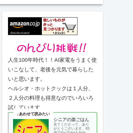
人生100年時代！！AI家電をうまく使
いこなして、老後を元気で暮らした
いと思います。
ヘルシオ・ホットクックは１人分、
２人分の料理も得意なのでいろいろ
試しています。
シニアの楽ごはん
見てくださって、あり
がとうございます。65
歳でYouTubeを始め