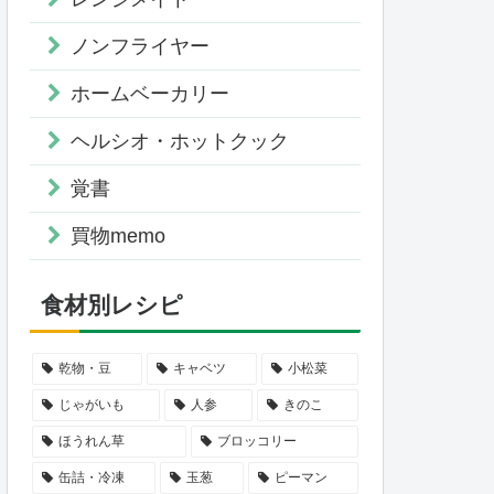
ノンフライヤー
ホームベーカリー
ヘルシオ・ホットクック
覚書
買物memo
食材別レシピ
乾物・豆
キャベツ
小松菜
じゃがいも
人参
きのこ
ほうれん草
ブロッコリー
缶詰・冷凍
玉葱
ピーマン