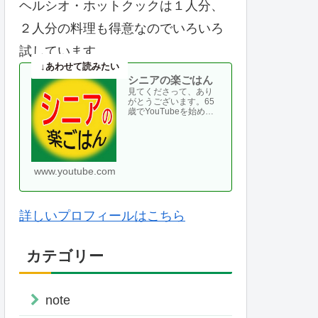
ヘルシオ・ホットクックは１人分、
２人分の料理も得意なのでいろいろ
試しています。
シニアの楽ごはん
見てくださって、あり
がとうございます。65
歳でYouTubeを始め
て、気がつけば70代に
なりました。ヘルシオ
やホットクックなどの
便利な調理家・・
www.youtube.com
詳しいプロフィールはこちら
カテゴリー
note