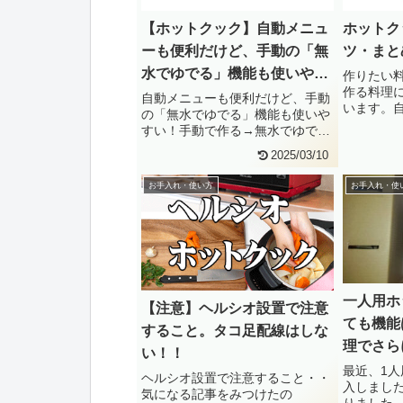
【ホットクック】自動メニュ
ホットク
ーも便利だけど、手動の「無
ツ・まと
水でゆでる」機能も使いやす
作りたい
作る料理
い！
自動メニューも便利だけど、手動
います。
の「無水でゆでる」機能も使いや
と適度に
すい！手動で作る→無水でゆでる
な・・
→●分→スタート
2025/03/10
お手入れ・使い方
お手入れ・使
一人用ホ
【注意】ヘルシオ設置で注意
ても機能
すること。タコ足配線はしな
理でさら
い！！
最近、1
ヘルシオ設置で注意すること・・
入しまし
気になる記事をみつけたの