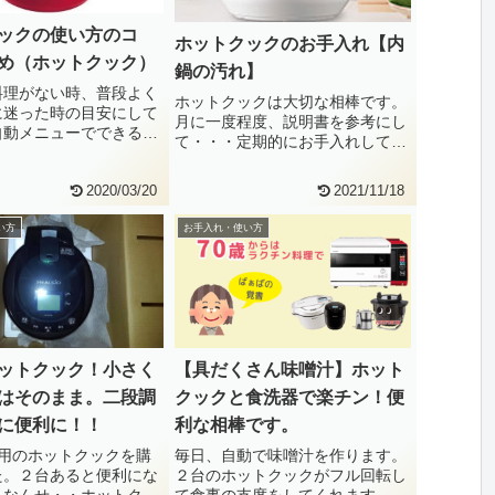
ックの使い方のコ
ホットクックのお手入れ【内
め（ホットクック）
鍋の汚れ】
料理がない時、普段よく
ホットクックは大切な相棒です。
に迷った時の目安にして
月に一度程度、説明書を参考にし
自動メニューでできるこ
て・・・定期的にお手入れしてい
混ぜながら煮る料理混ぜ
ます。（引用：ホットクック
KN-・・
2020/03/20
2021/11/18
い方
お手入れ・使い方
ットクック！小さく
【具だくさん味噌汁】ホット
はそのまま。二段調
クックと食洗器で楽チン！便
に便利に！！
利な相棒です。
人用のホットクックを購
毎日、自動で味噌汁を作ります。
た。２台あると便利にな
２台のホットクックがフル回転し