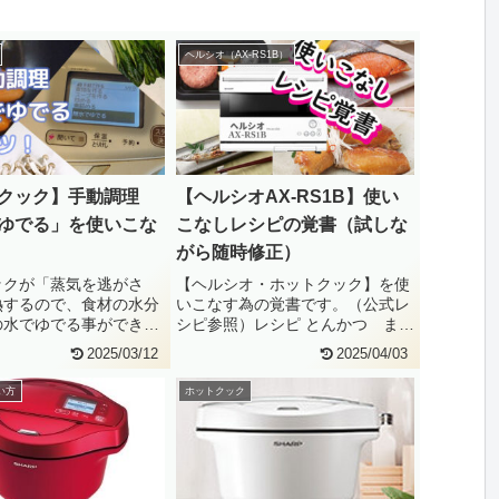
ヘルシオ（AX-RS1B）
クック】手動調理
【ヘルシオAX-RS1B】使い
ゆでる」を使いこな
こなしレシピの覚書（試しな
がら随時修正）
ックが「蒸気を逃がさ
【ヘルシオ・ホットクック】を使
熱するので、食材の水分
いこなす為の覚書です。（公式レ
の水でゆでる事ができま
シピ参照）レシピ とんかつ まか
調理「無水でゆでる」を
せて調理(網焼き・揚げる) エ・・
2025/03/12
2025/04/03
い方
ホットクック