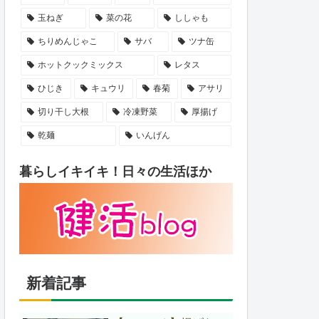
玉ねぎ
菜の花
ししゃも
ちりめんじゃこ
サバ
ツナ缶
ホットクックミックス
レタス
ひじき
キュウリ
春菊
アサリ
切り干し大根
冷凍野菜
厚揚げ
乾麺
いんげん
暮らしイキイキ！日々の生活ほか
新着記事