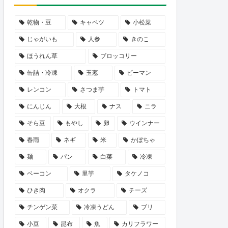
乾物・豆
キャベツ
小松菜
じゃがいも
人参
きのこ
ほうれん草
ブロッコリー
缶詰・冷凍
玉葱
ピーマン
レンコン
さつま芋
トマト
にんじん
大根
ナス
ニラ
そら豆
もやし
卵
ウインナー
春雨
ネギ
米
かぼちゃ
麺
パン
白菜
冷凍
ベーコン
里芋
タケノコ
ひき肉
オクラ
チーズ
チンゲン菜
冷凍うどん
ブリ
小豆
昆布
魚
カリフラワー