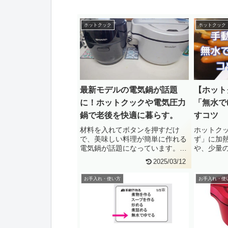
ホットクック
ホットクック
最新モデルの電気鍋が話題
【ホット
に！ホットクックや電気圧力
「無水で
鍋で老後を快適に暮らす。
すコツ
材料を入れてボタンを押すだけ
ホットク
で、美味しい料理が簡単に作れる
ず」に加
電気鍋が話題になっています。あ
や、少量
っという間にいろいろな種類の電
す。手動
2025/03/12
気鍋・・
使い・・
お手入れ・使い方
お手入れ・使