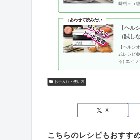
味料＝（総
【ヘルシ
（試し
【ヘルシ
式レシピ参
る) エビフ
お手入れ・使い方
X
こちらのレシピもおすす