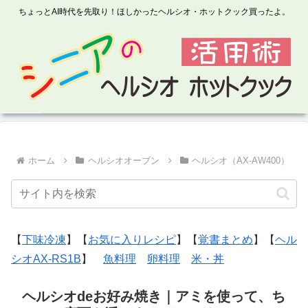
ちょっとAI時代を先取り！ほしかったヘルシオ・ホットクック買ったよ。
ホーム
ヘルシオオーブン
ヘルシオ（AX-AW400）
【
下味冷凍
】【
お気に入りレシピ
】【
覚書まとめ
】【
ヘル
シオAX-RS1B
】
魚料理
卵料理
米・丼
ヘルシオdeお好み焼き｜アミを使って、ち