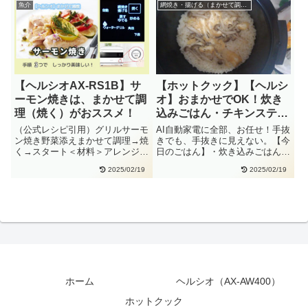
魚介
網焼き・揚げる（まかせて調理）
【ヘルシオAX-RS1B】サ
【ホットクック】【ヘルシ
ーモン焼きは、まかせて調
オ】おまかせでOK！炊き
理（焼く）がおススメ！
込みごはん・チキンステー
キ・小松菜
（公式レシピ引用）グリルサーモ
AI自動家電に全部、お任せ！手抜
ン焼き野菜添えまかせて調理→焼
きでも、手抜きに見えない。【今
く→スタート＜材料＞アレンジし
日のごはん】・炊き込みごはん・
ていますサーモン(かたまり)：
チキンステーキ・小松菜炊き込
2025/02/19
2025/02/19
2・・
み・・
ホーム
ヘルシオ（AX-AW400）
ホットクック