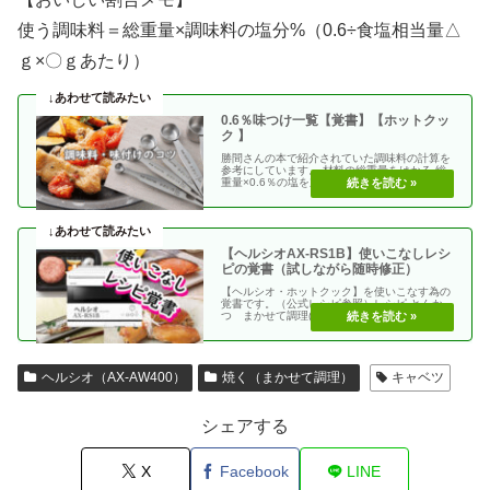
使う調味料＝総重量×調味料の塩分%（0.6÷食塩相当量△
ｇ×〇ｇあたり）
0.6％味つけ一覧【覚書】【ホットクッ
ク 】
勝間さんの本で紹介されていた調味料の計算を
参考にしています。 材料の総重量をはかる 総
重量×0.6％の塩を加える 使う調味料＝（総重
量）×（・・
【ヘルシオAX-RS1B】使いこなしレシ
ピの覚書（試しながら随時修正）
【ヘルシオ・ホットクック】を使いこなす為の
覚書です。（公式レシピ参照）レシピ とんか
つ まかせて調理(網焼き・揚げる) エビフラ
イ coco・・
ヘルシオ（AX-AW400）
焼く（まかせて調理）
キャベツ
シェアする
X
Facebook
LINE