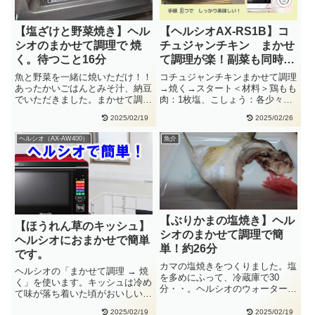
【塩ざけと野菜焼き】ヘル
【ヘルシオAX-RS1B】コ
シオのまかせて調理で 焼
チュジャンチキン まかせ
く。待つこと16分
て調理が楽！副菜も同時に
【使い方 覚書】
魚と野菜を一緒に焼いただけ！！
コチュジャンチキンまかせて調理
あったかいごはんとみそ汁、納豆
→焼く→スタート＜材料＞鶏もも
でいただきました。まかせて調理
肉：1枚塩、こしょう：各少々＜
→網焼き・揚げる手動：ウォー
漬けダレ＞しょうゆ、酒、砂糖：
2025/02/19
2025/02/26
タ・・
各・・
ヘルシオ（AX-AW400）
魚介
【ぶりかまの塩焼き】ヘル
【ほうれん草のキッシュ】
シオのまかせて調理で簡
ヘルシオにおまかせで簡単
単！約26分
です。
カマの塩焼きをつくりました。塩
ヘルシオの「まかせて調理 → 焼
を多めにふって、冷蔵庫で30
く」を使います。キッシュは冷め
分・・。ヘルシオのウォーターグ
て味が落ち着いた頃がおいしい！
リルで焼くと、皮はこんがり、中
チーズを振りかけて、手軽に焼
はし・・
2025/02/19
2025/02/19