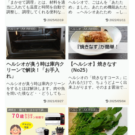
「まかせて調理」とは、材料を適
ヘルシオで、ごはんを「あたた
当に入れても温度と時間を自動で
め」ました。あたため機能あたた
調整し、調理してくれる便利な機
め →ヘルシオあたため →しっ
能です。１人分も簡単！蒸したジ
とりあたため → スタートヘル
2025/02/19
2022/01/11
ャ・・
シオ・・
ヘルシオ（AX-AW400）
ヘルシオ（AX-AW400）
ヘルシオが臭う時は庫内ク
【ヘルシオ】焼きなす
リーンで解決！「お手入
（No25）
れ」
ヘルシオの「焼きなすコース」に
入れるだけで、ちょうどよーく出
ヘルシオが臭う時は庫内クリーン
来上がります。そのまま醤油で食
をするとほぼ解決します。肉や魚
べてもいいし、めんつゆをかけて
を焼いた後など・・どうしても庫
冷・・
内は臭います。タンクに水が入っ
2021/03/27
2025/05/04
た・・
網焼き・揚げる（まかせて調理）
ヘルシオ（AX-RS1B）