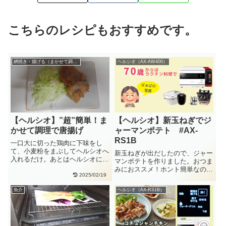
こちらのレシピもおすすめです。
網焼き・揚げる（まかせて調理）
ヘルシオ（AX-AW400）
【ヘルシオ】”超”簡単！ま
【ヘルシオ】新玉ねぎでジ
かせて調理で唐揚げ
ャーマンポテト #AX-
RS1B
一口大に切った鶏肉に下味をし
て、小麦粉をまぶしてヘルシオへ
新玉ねぎが出だしたので、ジャー
入れるだけ。あとはヘルシオにお
マンポテトを作りました。おつま
任せです。もも肉があれ
みにおススメ！ホント簡単なのに
ば、”超”簡・・
2025/02/19
美味しい♪じゃがいもの下茹もな
し・・
魚介
ヘルシオ（AX-RS1B）