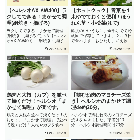
【ヘルシオAX-AW400】ラ
【ホットクック】青菜を１
クしてできる！まかせて調
束ゆでておくと便利！ほう
理(網焼き・揚げる)
れん草・小松菜(ゆで)
ラクしてできる！まかせて調理
鮮度のいいうちに、全部ゆでて冷
(網焼き・揚げる)使い方【ヘルシ
蔵庫で保存しています。２～３日
オAX-AW400】「網焼き・揚げ
で食べます。おひたし、和え物、
る」余分な油や落としてカラ
ソテーなどがすぐにできるので、
2025/02/19
2025/03/26
ッ・・
後・・
網焼き・揚げる（まかせて調理）
ヘルシオ（AX-AW400）
鶏肉と大根（カブ）を並べ
【鶏むね肉のマヨチーズ焼
て焼くだけ！ヘルシオ「ま
き】ヘルシオのまかせて調
かせて調理」が楽です。
理de約20分。
鶏肉と大根を並べて焼くだけ！の
ヘルシオで鶏むね肉のマヨチーズ
おかず。「まかせて調理」で並べ
焼きをやきました。準備は10
て焼くだけ！大根やカブを食べや
分、ヘルシオ調理時間は20分～
すい大きさに切って、ステーキ
25分くらいです。耐熱容器から
2025/02/19
2025/02/19
に。・・
取り・・