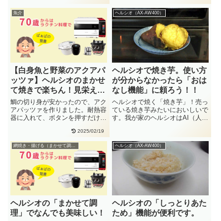
け・・
魚介
ヘルシオ（AX-AW400）
【白身魚と野菜のアクアパ
ヘルシオで焼き芋。使い方
ッツァ】ヘルシオのまかせ
が分からなかったら「おは
て焼きで楽ちん！見栄えも
なし機能」に頼ろう！！
Goo
鯛の切り身が安かったので、アク
ヘルシオで焼く「焼き芋」！売っ
アパッツァを作りました。耐熱容
ている焼き芋みたいにおいしいで
器に入れて、ボタンを押すだけで
す。我が家のヘルシオはAI（人工
す。ヘルシオのまかせて焼きで楽
知能）を搭載した「庫内容量
2025/02/19
ち・・
26・・
網焼き・揚げる（まかせて調理）
ヘルシオ（AX-AW400）
ヘルシオの「まかせて調
ヘルシオの「しっとりあた
理」でなんでも美味しい！
ため」機能が便利です。