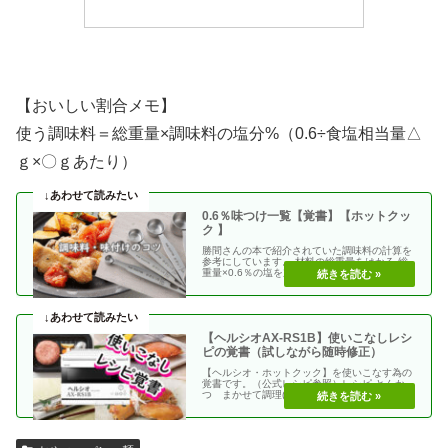
【おいしい割合メモ】
使う調味料＝総重量×調味料の塩分%（0.6÷食塩相当量△
ｇ×〇ｇあたり）
0.6％味つけ一覧【覚書】【ホットクッ
ク 】
勝間さんの本で紹介されていた調味料の計算を
参考にしています。 材料の総重量をはかる 総
重量×0.6％の塩を加える 使う調味料＝（総重
量）×（・・
【ヘルシオAX-RS1B】使いこなしレシ
ピの覚書（試しながら随時修正）
【ヘルシオ・ホットクック】を使いこなす為の
覚書です。（公式レシピ参照）レシピ とんか
つ まかせて調理(網焼き・揚げる) エビフラ
イ coco・・