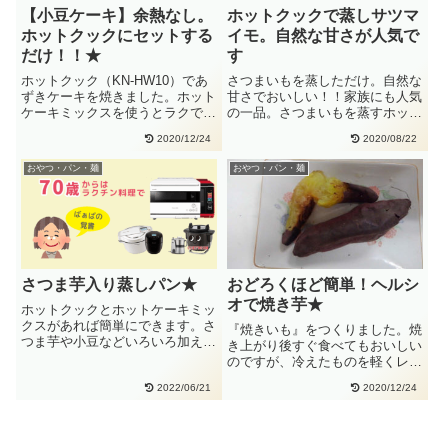
【小豆ケーキ】余熱なし。
ホットクックで蒸しサツマ
ホットクックにセットする
イモ。自然な甘さが人気で
だけ！！★
す
ホットクック（KN-HW10）であ
さつまいもを蒸しただけ。自然な
ずきケーキを焼きました。ホット
甘さでおいしい！！家族にも人気
ケーキミックスを使うとラクで
の一品。さつまいもを蒸すホット
す。1.0Lサイズのホットクッ・・
クックの手動で「蒸し機能」をつ
2020/12/24
2020/08/22
か・・
おやつ・パン・麺
おやつ・パン・麺
さつま芋入り蒸しパン★
おどろくほど簡単！ヘルシ
オで焼き芋★
ホットクックとホットケーキミッ
クスがあれば簡単にできます。さ
『焼きいも』をつくりました。焼
つま芋や小豆などいろいろ加えて
き上がり後すぐ食べてもおいしい
焼いています。さつま芋入り蒸し
のですが、冷えたものを軽くレン
パ・・
ジでチン・・ネットリして、おい
2022/06/21
2020/12/24
し・・