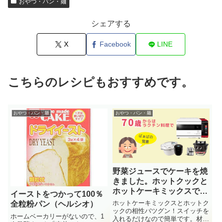
おやつ・パン・麺
シェアする
X
Facebook
LINE
こちらのレシピもおすすめです。
おやつ・パン・麺
おやつ・パン・麺
野菜ジュースでケーキを焼
きました。ホットクックと
ホットケーキミックスで簡
イーストをつかって100％
単！
ホットケーキミックスとホットク
全粒粉パン（ヘルシオ）
ックの相性バツグン！スイッチを
ホームベーカリーがないので、1
入れるだけなので簡単です。材料