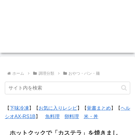
ホーム
調理分類
おやつ・パン・麺
【
下味冷凍
】【
お気に入りレシピ
】【
覚書まとめ
】【
ヘル
シオAX-RS1B
】
魚料理
卵料理
米・丼
ホットクックで「カステラ」を焼きまし