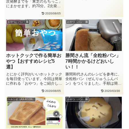
次発酵までを「東芝のもちっこ」
はホットケーキミックスと卵と砂
にまかせます。約70分。2次発酵
糖・・
と焼くのをヘルシオにまかせて
2020/08/05
チ・・
おやつ・パン・麺
おやつ・パン・麺
ホットクックで作る簡単お
勝間さん流「全粒粉パン」
やつ【おすすめレシピ5
7時間かかるけどおいし
選】
い！！
とにかく評判がいいホットクック
勝間和代さんのレシピを参考に、
を毎日使っています。今回は簡単
全粒粉パン（ぜんりゅうふんパ
に作れる「おやつ」をご紹介しま
ン）をつくりました。手順は簡単
す。簡単おやつ【おすすめレシピ
です。HBに入れるだけ！生種を
2020/08/05
2020/03/30
5・・
30・・
ヘルシオ（AX-RS1B）
おやつ・パン・麺