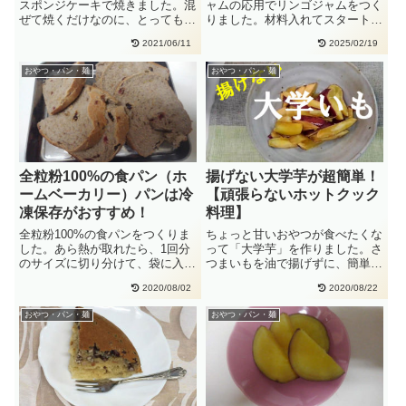
スポンジケーキで焼きました。混
ャムの応用でリンゴジャムをつく
ぜて焼くだけなのに、とっても簡
りました。材料入れてスタートを
単で美味しいです。今回は卵
押すだけで、とても簡単です・・
2021/06/11
2025/02/19
が・・
おやつ・パン・麺
おやつ・パン・麺
全粒粉100%の食パン（ホ
揚げない大学芋が超簡単！
ームベーカリー）パンは冷
【頑張らないホットクック
凍保存がおすすめ！
料理】
全粒粉100%の食パンをつくりま
ちょっと甘いおやつが食べたくな
した。あら熱が取れたら、1回分
って「大学芋」を作りました。さ
のサイズに切り分けて、袋に入れ
つまいもを油で揚げずに、簡単調
て、冷凍庫へ。家で焼くパンは
理！！ホットクックで、中までホ
2020/08/02
2020/08/22
保・・
ク・・
おやつ・パン・麺
おやつ・パン・麺