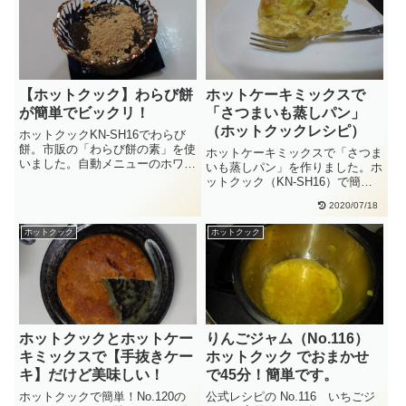
【ホットクック】わらび餅
ホットケーキミックスで
が簡単でビックリ！
「さつまいも蒸しパン」
（ホットクックレシピ）
ホットクックKN-SH16でわらび
餅。市販の「わらび餅の素」を使
ホットケーキミックスで「さつま
いました。自動メニューのホワイ
いも蒸しパン」を作りました。ホ
トソースを使いました。わら
ットクック（KN-SH16）で簡
び・・
単。適当に混ぜても、ふっくら
2020/07/18
と・・
ホットクック
ホットクック
ホットクックとホットケー
りんごジャム（No.116）
キミックスで【手抜きケー
ホットクック でおまかせ
キ】だけど美味しい！
で45分！簡単です。
ホットクックで簡単！No.120の
公式レシピの No.116 いちごジ