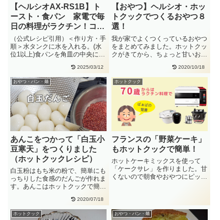
【ヘルシオAX-RS1B】ト
【おやつ】ヘルシオ・ホッ
ースト・食パン 家電で毎
トクックでつくるおやつ８
日の料理がラクチン！ココ
選！
ロキッチンの使い方
（公式レシピ引用）＜作り方・手
我が家でよくつくっているおやつ
順＞水タンクに水を入れる。(水
をまとめてみました。ホットクッ
位1以上)食パンを角皿の中央にの
クがきてから、ちょっと甘いおや
せます。COCORO KITC・・
つも、砂糖を調整して手作りを楽
2025/03/12
2020/10/18
し・・
おやつ・パン・麺
ホットクック
あんこをつかって「白玉小
フランスの「野菜ケーキ」
豆寒天」をつくりました
もホットクックで簡単！
（ホットクックレシピ）
ホットケーキミックスを使って
「ケークサレ」を作りました。甘
白玉粉はもち米の粉で、簡単にも
くないので朝食やおやつにピッタ
っちりした食感のだんごが作れま
リです。ベーコン、じゃがいも、
す。あんこはホットクックで簡単
アス・・
に作れます。冬はしるこ、夏は冷
2020/07/18
や・・
ホットクック
おやつ・パン・麺