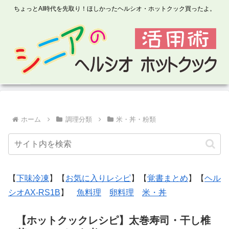
ちょっとAI時代を先取り！ほしかったヘルシオ・ホットクック買ったよ。
ホーム
調理分類
米・丼・粉類
【
下味冷凍
】【
お気に入りレシピ
】【
覚書まとめ
】【
ヘル
シオAX-RS1B
】
魚料理
卵料理
米・丼
【ホットクックレシピ】太巻寿司・干し椎