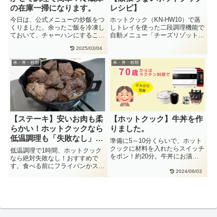
の在庫一掃になります。
レシピ】
今日は、公式メニューの炒飯をつ
ホットクック（KN-HW10）で蒸
くりました。余ったご飯を冷凍し
しトレイを使った二段調理機能で
ておいて、チャーハンにすること
自動メニュー「チーズリゾット＆
が多いです。少し残っているウィ
温野菜」を作りました。１人
2025/03/04
ン・・
の・・
米・丼・粉類
米・丼・粉類
【ステーキ】安いお肉も柔
【ホットクック】牛丼を作
らかい！ホットクックなら
りました。
低温調理も「失敗なし」で
準備に5～10分くらいで、ホット
す。
クックに材料を入れたらスイッチ
低温調理で1時間、ホットクック
をポン！約20分。牛丼にお漬物
なら絶対失敗なし！おすすめで
を添えて出来上がりです。簡単
す。食べる前にフライパンかスキ
で・・
2024/06/03
レットで焼きます。低温調理ステ
ーキ・・