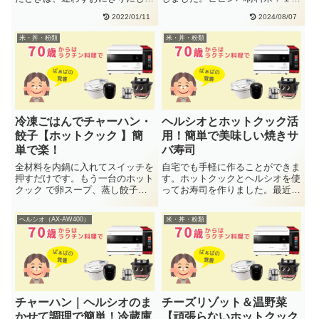
冷凍しています。冷凍ごはんをふ
もやし：１/3袋人参：適当ニ
2022/01/11
2024/08/07
っ・・
ラ：・・
米・丼・粉類
米・丼・粉類
冷凍ごはんでチャーハン・
ヘルシオとホットクック活
餃子【ホットクック 】簡
用！簡単で美味しい焼きサ
単で楽！
バ寿司
全材料を内鍋に入れてスイッチを
自宅でも手軽に作ることができま
押すだけです。もう一台のホット
す。ホットクックとヘルシオを使
クック で卵スープ、蒸し餃子を
ってお寿司を作りました。最近は
作りました。チャーハンメニュー
寿司酢も市販の（ミツカン カン
を・・
タ・・
ヘルシオ（AX-AW400）
米・丼・粉類
チャーハン｜ヘルシオのま
チーズリゾット＆温野菜
かせて調理で簡単！冷蔵庫
【頑張らないホットクック