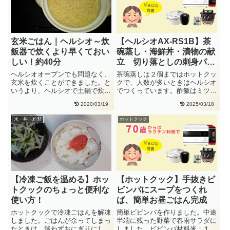
玄米ごはん｜ヘルシオ～炊
【ヘルシオAX-RS1B】茶
飯器で炊くより早くておい
碗蒸し・海鮮丼・漬物の献
しい！約40分
立 切り落としの刺身パッ
クで簡単！
ヘルシオオーブンでも問題なく、
茶碗蒸しは２個まではホットクッ
玄米を炊くことができました。と
クで、人数が多いときはヘルシオ
いうより、ヘルシオで土鍋で炊く
でつくっています。酢飯はミツカ
方法が一番おいしい！！炊飯器だ
ン カンタン酢を使います。簡単
2020/03/19
2025/03/18
と・・
な・・
米・丼・粉類
ホットクック
【冷凍ご飯を温める】ホッ
【ホットクック】手抜きビ
トクックのちょっと便利な
ビンバにスープをつくれ
使い方！
ば、簡単お昼ごはん完成
ホットクックで冷凍ごはんを解凍
簡単ビビンバを作りました。中途
しました。ごはんが余ってしまっ
半端に残った野菜で春雨サラダに
たときは、迷わずおにぎりにして
しました。ビビンバ材料米：１合