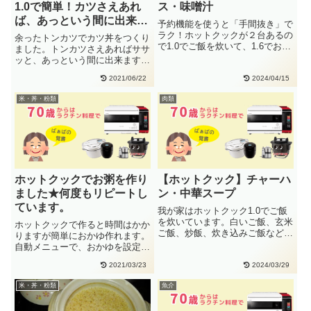
1.0で簡単！カツさえあれ
ス・味噌汁
ば、あっという間に出来ま
予約機能を使うと「手間抜き」で
す。
ラク！ホットクックが２台あるの
余ったトンカツでカツ丼をつくり
で1.0でご飯を炊いて、1.6でお味
ました。トンカツさえあればササ
噌汁を予約します。オムライ・・
ッと、あっという間に出来ます。
カツ丼手動で作る ⇒まぜない
2021/06/22
2024/04/15
⇒・・
米・丼・粉類
肉類
ホットクックでお粥を作り
【ホットクック】チャーハ
ました★何度もリピートし
ン・中華スープ
ています。
我が家はホットクック1.0でご飯
を炊いています。白いご飯、玄米
ホットクックで作ると時間はかか
ご飯、炒飯、炊き込みご飯など炊
りますが簡単におかゆ作れます。
飯器がなくても困りません。チ
自動メニューで、おかゆを設定し
ャ・・
て、待つこと７０分。食感も、ね
2021/03/23
2024/03/29
っ・・
米・丼・粉類
魚介