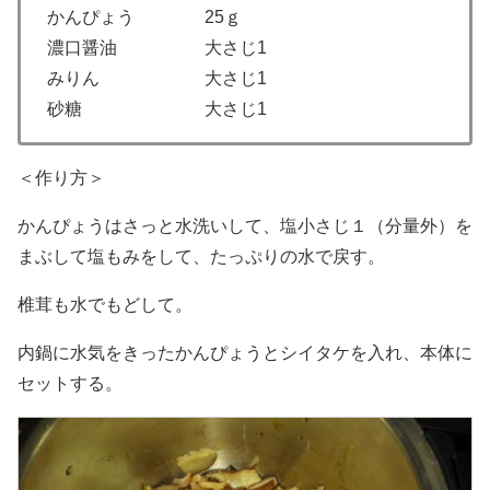
かんぴょう 25ｇ
濃口醤油 大さじ1
みりん 大さじ1
砂糖 大さじ1
＜作り方＞
かんぴょうはさっと水洗いして、塩小さじ１（分量外）を
まぶして塩もみをして、たっぷりの水で戻す。
椎茸も水でもどして。
内鍋に水気をきったかんぴょうとシイタケを入れ、本体に
セットする。