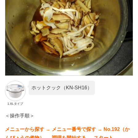
ホットクック（KN-SH16）
1.6Lタイプ
＜操作手順＞
メニューから探す → メニュー番号で探す → No.192（か
んぴょうの煮物） → 調理を開始する → スタート