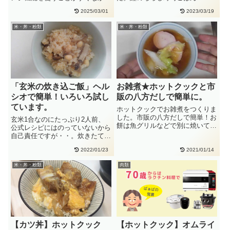
たので、簡単なのにビックリ！ヘ
カンタン酢 大さじ5卵 １個
2025/03/01
2023/03/19
ル・・
マ・・
米・丼・粉類
米・丼・粉類
「玄米の炊き込ご飯」ヘル
お雑煮★ホットクックと市
シオで簡単！いろいろ試し
販の八方だしで簡単に。
ています。
ホットクックでお雑煮をつくりま
した。市販の八方だしで簡単！お
玄米1合なのにたっぷり2人前、
餅は魚グリルなどで別に焼いて入
公式レシピにはのっていないから
れても、おいしいです。今回は一
自己責任ですが・・。炊きたては
緒・・
おいしいです。適当に大豆やきの
2022/01/23
2021/01/14
こ・・
米・丼・粉類
肉類
【カツ丼】ホットクック
【ホットクック】オムライ