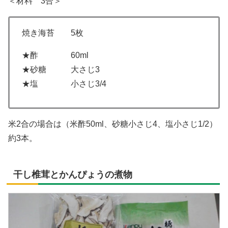
＜材料 3合＞
焼き海苔 5枚
★酢 60ml
★砂糖 大さじ3
★塩 小さじ3/4
米2合の場合は（米酢50ml、砂糖小さじ4、塩小さじ1/2）
約3本。
干し椎茸とかんぴょうの煮物