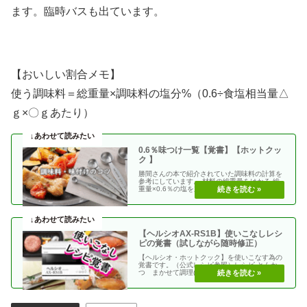
ます。臨時バスも出ています。
【おいしい割合メモ】
使う調味料＝総重量×調味料の塩分%（0.6÷食塩相当量△
ｇ×〇ｇあたり）
0.6％味つけ一覧【覚書】【ホットクッ
ク 】
勝間さんの本で紹介されていた調味料の計算を
参考にしています。 材料の総重量をはかる 総
重量×0.6％の塩を加える 使う調味料＝（総重
量）×（・・
【ヘルシオAX-RS1B】使いこなしレシ
ピの覚書（試しながら随時修正）
【ヘルシオ・ホットクック】を使いこなす為の
覚書です。（公式レシピ参照）レシピ とんか
つ まかせて調理(網焼き・揚げる) エビフラ
イ coco・・