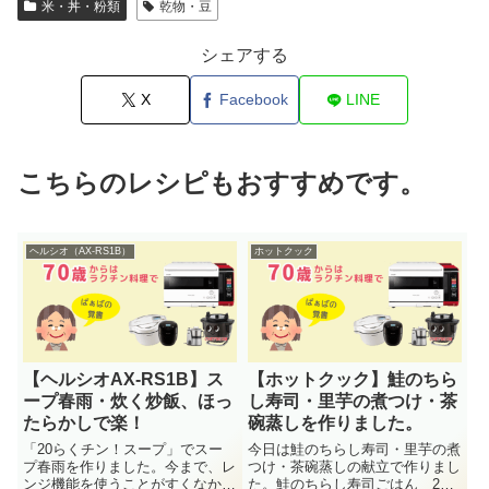
米・丼・粉類
乾物・豆
シェアする
X
Facebook
LINE
こちらのレシピもおすすめです。
ヘルシオ（AX-RS1B）
ホットクック
【ヘルシオAX-RS1B】ス
【ホットクック】鮭のちら
ープ春雨・炊く炒飯、ほっ
し寿司・里芋の煮つけ・茶
たらかしで楽！
碗蒸しを作りました。
「20らくチン！スープ」でスー
今日は鮭のちらし寿司・里芋の煮
プ春雨を作りました。今まで、レ
つけ・茶碗蒸しの献立で作りまし
ンジ機能を使うことがすくなかっ
た。鮭のちらし寿司ごはん 2合