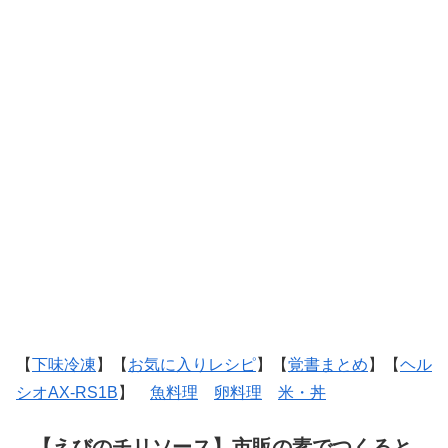
【
下味冷凍
】【
お気に入りレシピ
】【
覚書まとめ
】【
ヘル
シオAX-RS1B
】
魚料理
卵料理
米・丼
【えびのチリソース】市販の素でつくると