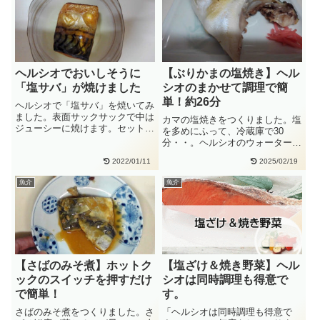
ヘルシオでおいしそうに
【ぶりかまの塩焼き】ヘル
「塩サバ」が焼けました
シオのまかせて調理で簡
単！約26分
ヘルシオで「塩サバ」を焼いてみ
ました。表面サックサックで中は
カマの塩焼きをつくりました。塩
ジューシーに焼けます。セットし
を多めにふって、冷蔵庫で30
たら後はほったらかし、その間に
分・・。ヘルシオのウォーターグ
副・・
リルで焼くと、皮はこんがり、中
2022/01/11
2025/02/19
はし・・
魚介
魚介
【さばのみそ煮】ホットク
【塩ざけ＆焼き野菜】ヘル
ックのスイッチを押すだけ
シオは同時調理も得意で
で簡単！
す。
さばのみそ煮をつくりました。さ
「ヘルシオは同時調理も得意で