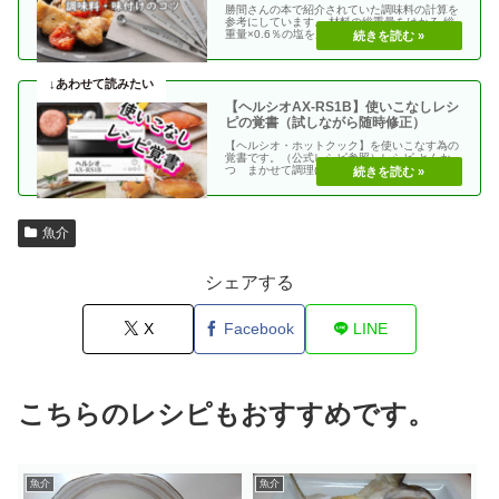
勝間さんの本で紹介されていた調味料の計算を
参考にしています。 材料の総重量をはかる 総
重量×0.6％の塩を加える 使う調味料＝（総重
量）×（・・
【ヘルシオAX-RS1B】使いこなしレシ
ピの覚書（試しながら随時修正）
【ヘルシオ・ホットクック】を使いこなす為の
覚書です。（公式レシピ参照）レシピ とんか
つ まかせて調理(網焼き・揚げる) エビフラ
イ coco・・
魚介
シェアする
X
Facebook
LINE
こちらのレシピもおすすめです。
魚介
魚介