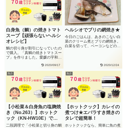
白身魚（鯛）の焼きトマト
ヘルシオでブリの網焼き★
スープ【頑張らないヘルシ
今日のごはんは、あきのこない白
オレシピ】
菜のクリーム煮とブリの網焼き。
白菜を切って、ベーコンなどの材
鯛の切り身が割引になっていたの
料を全部ホットクックに入れて、
で購入。「真鯛の焼きトマトスー
約・・
プ」を作りました。愛媛の宇和
島、宇和海でタイを養殖していま
2020/09/17
2020/12/24
す。・・
魚介
魚介
【小松菜＆白身魚の塩麹焼
【ホットクック】カレイの
き（No.263）】ホットク
煮つけ★エバラすき焼きの
ック（KN-HW10E）で２
タレで超簡単！
段調理
二段調理で「小松菜と切り身の鯛
ホットクックなら、簡単に魚の煮