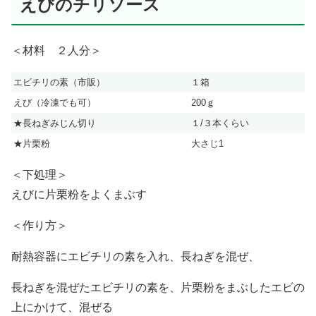
えびのチリソース
＜材料 ２人分＞
エビチリの素（市販）
１箱
えび（冷凍でも可）
200ｇ
★長ねぎみじん切り
１/３本くらい
★片栗粉
大さじ1
＜下処理＞
えびに片栗粉をよくまぶす
＜作り方＞
耐熱容器にエビチリの素を入れ、長ねぎを混ぜ、
長ねぎを混ぜたエビチリの素を、片栗粉をまぶしたエビの
上にかけて、混ぜる