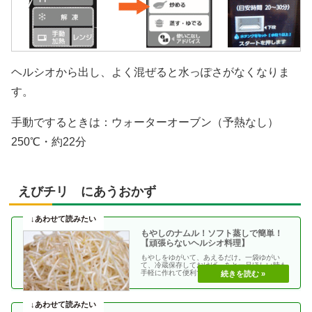
ヘルシオから出し、よく混ぜると水っぽさがなくなりま
す。
手動でするときは：ウォーターオーブン（予熱なし）
250℃・約22分
えびチリ にあうおかず
もやしのナムル！ソフト蒸しで簡単！
【頑張らないヘルシオ料理】
もやしをゆがいて、あえるだけ。一袋ゆがい
て、冷蔵保存しておけば、あと一品ほしい時も
手軽に作れて便利です。もやしのナムル「ソフ
ト蒸し」70℃→・・