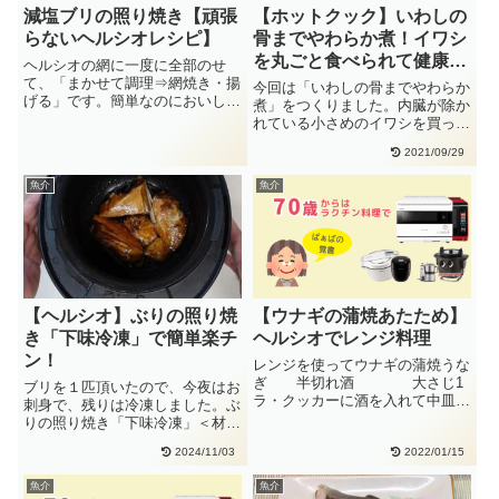
減塩ブリの照り焼き【頑張
【ホットクック】いわしの
らないヘルシオレシピ】
骨までやわらか煮！イワシ
を丸ごと食べられて健康
ヘルシオの網に一度に全部のせ
的！
て、「まかせて調理⇒網焼き・揚
今回は「いわしの骨までやわらか
げる」です。簡単なのにおいし
煮」をつくりました。内臓が除か
い！ブリの照り焼き（調味料は後
れている小さめのイワシを買って
かけ）・・
きました。イワシを丸ごと食べら
2021/09/29
れ・・
魚介
魚介
【ヘルシオ】ぶりの照り焼
【ウナギの蒲焼あたため】
き「下味冷凍」で簡単楽チ
ヘルシオでレンジ料理
ン！
レンジを使ってウナギの蒲焼うな
ぎ 半切れ酒 大さじ1
ブリを１匹頂いたので、今夜はお
ラ・クッカーに酒を入れて中皿を
刺身で、残りは冷凍しました。ぶ
置き、うなぎを並べます。蓋をし
りの照り焼き「下味冷凍」＜材料
て・・
＞・ぶり ：１切れ・醤油 ：大
2024/11/03
2022/01/15
さ・・
魚介
魚介