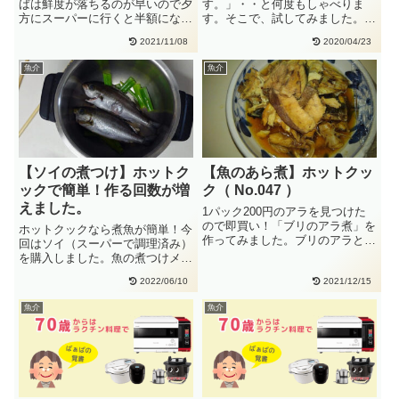
ばは鮮度が落ちるのが早いので夕
す。」・・と何度もしゃべりま
方にスーパーに行くと半額になっ
す。そこで、試してみました。野
ていました。No.042（さば
菜を切り、アルミホイルに包んで
2021/11/08
2020/04/23
の・・
魚のわ・・
魚介
魚介
【ソイの煮つけ】ホットク
【魚のあら煮】ホットクッ
ックで簡単！作る回数が増
ク（ No.047 ）
えました。
1パック200円のアラを見つけた
ので即買い！「ブリのアラ煮」を
ホットクックなら煮魚が簡単！今
作ってみました。ブリのアラと調
回はソイ（スーパーで調理済み）
味料をいれて、ホットクックで
を購入しました。魚の煮つけメニ
約・・
ュー番号で探す→№026（かれ
2022/06/10
2021/12/15
い・・
魚介
魚介