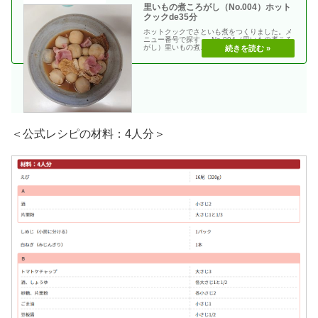
里いもの煮ころがし（No.004）ホット
クックde35分
ホットクックでさといも煮をつくりました。メ
ニュー番号で探す → No.004（里いもの煮ころ
がし）里いもの煮ころがし＜材料 ２人分＞冷
凍里芋・・
＜公式レシピの材料：4人分＞