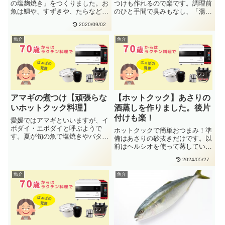
の塩麹焼き」をつくりました。お
つけも作れるので楽です。調理前
魚は鯛や、すずきや、たらなどの
のひと手間で臭みもなし、「湯通
切り身を使うと簡単です。約２５
し」がおススメです。鯛、カレ
2020/09/02
分・・
イ、・・
魚介
魚介
アマギの煮つけ【頑張らな
【ホットクック】あさりの
いホットクック料理】
酒蒸しを作りました。後片
付けも楽！
愛媛ではアマギといいますが、イ
ボダイ・エボダイと呼ぶようで
ホットクックで簡単おつまみ！準
す。夏が旬の魚で塩焼きやバター
備はあさりの砂抜きだけです。以
焼きもおいしい癖のない魚です。
前はヘルシオを使って蒸していた
アマ・・
のですが・・・後片付けがホット
2024/05/27
ク・・
魚介
魚介