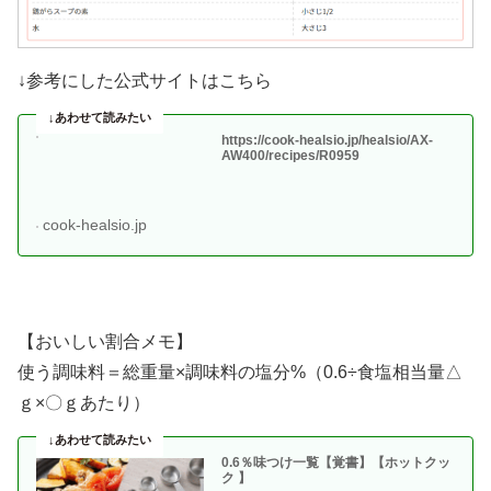
↓参考にした公式サイトはこちら
https://cook-healsio.jp/healsio/AX-
AW400/recipes/R0959
cook-healsio.jp
【おいしい割合メモ】
使う調味料＝総重量×調味料の塩分%（0.6÷食塩相当量△
ｇ×〇ｇあたり）
0.6％味つけ一覧【覚書】【ホットクッ
ク 】