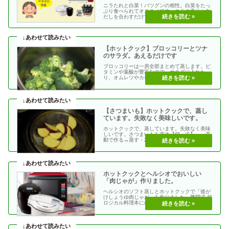
ニラたれと白菜！バツグンの相性。白菜をたっ
ぷり食べられてオススメです。ニラの香りと白
だしを合わすだけで手軽に作れます。２人の食
事は野菜が中途・・
【ホットクック】ブロッコリーとツナ
のサラダ。あえるだけです
ブロッコリーは一房全部まとめて蒸します。ビ
タミンや葉酸が豊富なので、サラダに入れた
り、オムレツやカレーにもいれて３日くらいを
目安に使っていま・・
【さつまいも】ホットクックで、蒸し
ています。失敗なく美味しいです。
ホットクックで、蒸しています。失敗なく美味
しいです。さつまいもを蒸す【切って】 手
動で作る→蒸す・20分【まるごと】 メニュー
番号で探す ・・
ホットクックとヘルシオでおいしい
「肉じゃが」作りました。
ヘルシオのソフト蒸しとホットクックで「後が
けしょうゆ肉じゃが」を作りました。勝間式 超
ロジカル料理本にのっている「野菜とお肉を
別々に蒸して、・・