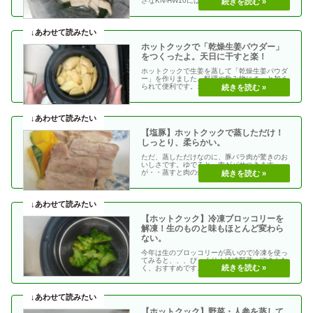
さなKN-HW10にはありません。そこで、
蒸・・
ホットクックで「乾燥生姜パウダー」
をつくったよ。天日に干すと楽！
ホットクックで生姜を蒸して「乾燥生姜パウダ
ー」を作りました。料理や飲み物にさっと加え
られて便利です。オーブン「80℃・1時間」で
も乾燥できま・・
【塩豚】ホットクックで蒸しただけ！
しっとり、柔らかい。
ただ、蒸しただけなのに、豚バラ肉が驚きのお
いしさです。ゆでると、肉がパサつきます
が・・蒸すと肉の余分な脂が落ちて、しっと
り、柔らかな仕上がり・・
【ホットクック】冷凍ブロッコリーを
解凍！生のものと味もほとんど変わら
ない。
今年は生のブロッコリーが高いので冷凍を使っ
てみると、、、びっくり！冷凍野菜っぽさもな
く、おすすめです。冷凍ブロッコリーは、生の
ものと味もほと・・
【ホットクック】野菜・人参を蒸して