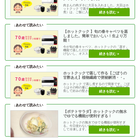
肉まんの肉ダネに大豆を入れました。大豆はホ
ットクック で蒸すとラクです。蒸し大豆（大豆
煮）は、ご飯に入れたり、肉まんの具、五目
豆、むし饅頭な・・
【ホットクック 】旬の春キャベツを蒸
しました。簡単でおいしい！生より万
能！
今が旬の春キャベツ、ホットクックの「蒸す」
機能で蒸しただけですが、おいしさも栄養も逃
げないし、オススメです。蒸しキャベツ手動で
作る→蒸す→3・・
ホットクックで蒸して作る【ごぼうの
甘酢あえ】植物繊維で便秘解消・・。
ホットクック で蒸し煮するので簡単です。ごぼ
うはその時の量により違うので、蒸し時間を延
長して好みの堅さにします。ごぼうに含まれる
水溶性食物繊・・
【ポテトサラダ】ホットクックの無水
でゆでる機能が便利すぎる！
ホットクックの無水でゆでる機能が便利すぎ
る。今日使わない分のじゃがいもは、小分けに
して冷凍します。ポテトサラダ手動で作る ⇒無
水でゆでる ⇒・・