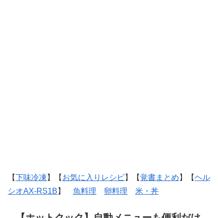
【
下味冷凍
】【
お気に入りレシピ
】【
覚書まとめ
】【
ヘル
シオAX-RS1B
】
魚料理
卵料理
米・丼
【ホットクック】自動メニューも便利だけ