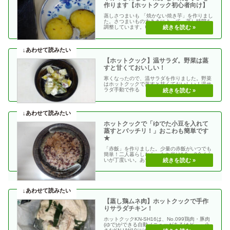
作ります【ホットクック初心者向け】
蒸しさつまいも 「焼かない焼き芋」を作りまし
た。さつまいもの大きさによって、蒸し時間を
調整しています。いろんな種類のサツマイモが
ありますが、・・
【ホットクック】温サラダ。野菜は蒸
すと甘くておいしい！
寒くなったので、温サラダを作りました。野菜
はホットクックで蒸すと甘くておいしい！温サ
ラダ手動で作る →蒸す →10分下記動画↓を
クイックする・・
ホットクックで「ゆでた小豆を入れて
蒸すとバッチリ！」おこわも簡単です
★
「赤飯」を作りました。少量の赤飯がいつでも
簡単！二人暮らしなら、もち米は1合～2合くら
いが丁度いい。あずきの煮汁で数時間つける
と、きれいな赤・・
【蒸し鶏ムネ肉】ホットクックで手作
りサラダチキン！
ホットクックKN-SH16は、No.099鶏肉・豚肉
(ゆで)ができる自動メニューがあるけど・・小