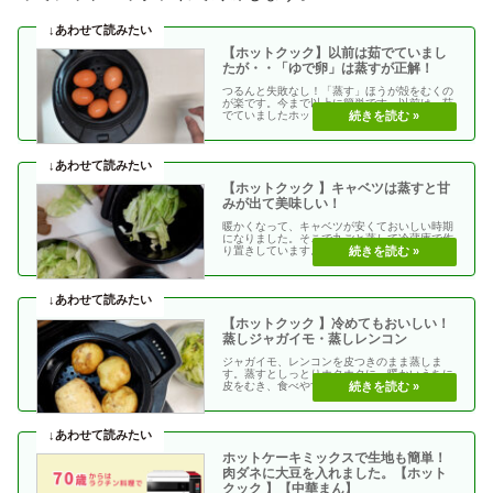
【ホットクック】以前は茹でていまし
たが・・「ゆで卵」は蒸すが正解！
つるんと失敗なし！「蒸す」ほうが殻をむくの
が楽です。今まで以上に簡単です。以前は、茹
でていましたホットクックの自動メニューに
「ゆで卵」があり・・
【ホットクック 】キャベツは蒸すと甘
みが出て美味しい！
暖かくなって、キャベツが安くておいしい時期
になりました。そこで丸ごと蒸して冷蔵庫で作
り置きしています。蒸すとキャベツの甘みが出
て、生より食べ・・
【ホットクック 】冷めてもおいしい！
蒸しジャガイモ・蒸しレンコン
ジャガイモ、レンコンを皮つきのまま蒸しま
す。蒸すとしっとりホクホクに。暖かいうちに
皮をむき、食べやすい大きさに切って食べま
す。ビタミンも食物・・
ホットケーキミックスで生地も簡単！
肉ダネに大豆を入れました。【ホット
クック 】【中華まん】