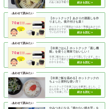
のあく抜き手動で作る →蒸し板を使って蒸
す →60分下記・・
【ホットクック】あさりの酒蒸しを作
りました。後片付けも楽！
ホットクックで簡単おつまみ！準備はあさりの
砂抜きだけです。以前はヘルシオを使って蒸し
ていたのですが・・・後片付けがホットクック
のほうが楽です・・
【冷凍ごはん】ホットクック「蒸し機
能」を使うと簡単でおいしい！
冷凍ご飯をホットクックで蒸しています。ホッ
トクックで蒸すと時間はかかりますが、手間は
かかりません。「ふっくらツヤツヤ 」炊きたて
のようなおい・・
【冷凍ご飯を温める】ホットクックの
ちょっと便利な使い方！
ホットクックで冷凍ごはんを解凍しました。ご
はんが余ってしまったときは、迷わずおにぎり
にして冷凍しています。冷凍ごはんをふっくら
解凍するには、・・
やみつきになる「焼かない焼き芋」を