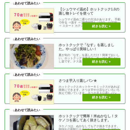
【シュウマイ温め】ホットクック1.0の
蒸し物トレイを使って
シュウマイ温め二通りの方法があります。 手動
で作る ⇒蒸す ⇒ 調理時間を「10分」に設定
⇒ スタート カテゴリーで探す ⇒蒸し物 ⇒シ
ュ・・
ホットクックで「なす」を蒸しまし
た。やっぱり美味しい！
夏が旬の「なす」を蒸しただけ！簡単でおいし
い。ホットクックで蒸すと、ラップも要らない
し楽です。ナス蒸し手動で作る→蒸す→３分下
記動画↓をクイ・・
さつま芋入り蒸しパン★
ホットクックとホットケーキミックスがあれば
簡単にできます。さつま芋や小豆などいろいろ
加えて焼いています。さつま芋入り蒸しパン手
動で作る ⇒蒸・・
ホットクックで簡単！米ぬかなし！タ
ケノコを蒸してあく抜きします。
タケノコは、ぬかなしでもアク抜きできます。
朝採れの新鮮なものがおススメです。たけのこ