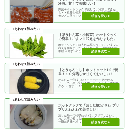
冷凍。甘くて美味しい！
野菜をホットクックで蒸して、冷凍してみた
ら・・意外と便利です。サラダ、お味噌汁、煮
物などに使っています。ホットクックで野菜を
蒸しただけですが・・
【ほうれん草・小松菜】ホットクック
で簡単！ごまマヨ和えを作りました。
ホットクックでほうれん草をゆでて、ごまマヨ
和えを作りました。ほうれん草・小松菜(ゆで)
手動 ⇒蒸す ⇒1分 メニュー番号で探す →
No.・・
【とうもろこし】ホットクック1.0で簡
単！１０分蒸し★甘くておいしい！
かんたんで美味しい！スーパーで見かける
と・・つい買っています。とうもろこし手動で
作る → 蒸す → 10分↓をクイックすると、作り
方をレシピ・・
ホットクックで「蒸し牡蠣(かき)」プリ
プリふわふわで美味しい！
蒸した熱々の牡蠣(かき)は、プリプリふわふ
わ。お酒の肴にもぴったりです。特に1月〜の
牡蠣は旨味が増して、美味しい！！蒸し牡蠣(か
き)手動で作・・