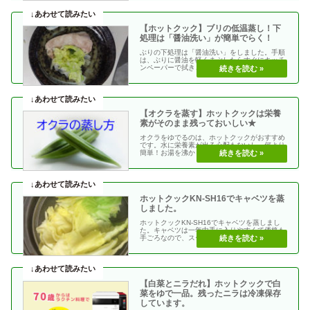
【ホットクック】ブリの低温蒸し！下
処理は「醤油洗い」が簡単でらく！
ぶりの下処理は「醤油洗い」をしました。手順
は、ぶりに醤油を軽くまぶしたらすぐにキッチ
ンペーパーで拭きとります。今までは、魚の下
処理に塩と酒を・・
【オクラを蒸す】ホットクックは栄養
素がそのまま残っておいしい★
オクラをゆでるのは、ホットクックがおすすめ
です。水に栄養素が出る心配もないし、何より
簡単！お湯を沸かしてゆでるより楽です。柔ら
かさも、簡単に・・
ホットクックKN-SH16でキャベツを蒸
しました。
ホットクックKN-SH16でキャベツを蒸しまし
た。キャベツは一年中手に入りやすくて価格も
手ごろなので、スープ・メイン・副菜などな
ど・・蒸して・・
【白菜とニラだれ】ホットクックで白
菜をゆで一品。残ったニラは冷凍保存
しています。