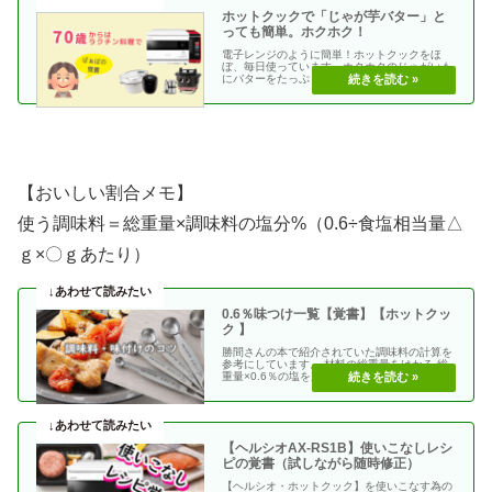
ホットクックで「じゃが芋バター」と
っても簡単。ホクホク！
電子レンジのように簡単！ホットクックをほ
ぼ、毎日使っています。ホクホクのじゃがいも
にバターをたっぷりつけて、おやつに。じゃが
芋バター【手動】・・
【おいしい割合メモ】
使う調味料＝総重量×調味料の塩分%（0.6÷食塩相当量△
ｇ×〇ｇあたり）
0.6％味つけ一覧【覚書】【ホットクッ
ク 】
勝間さんの本で紹介されていた調味料の計算を
参考にしています。 材料の総重量をはかる 総
重量×0.6％の塩を加える 使う調味料＝（総重
量）×（・・
【ヘルシオAX-RS1B】使いこなしレシ
ピの覚書（試しながら随時修正）
【ヘルシオ・ホットクック】を使いこなす為の