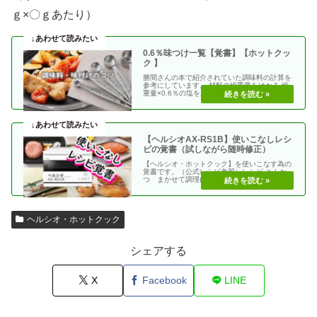
ｇ×〇ｇあたり）
0.6％味つけ一覧【覚書】【ホットクッ
ク 】
勝間さんの本で紹介されていた調味料の計算を
参考にしています。 材料の総重量をはかる 総
重量×0.6％の塩を加える 使う調味料＝（総重
量）×（・・
【ヘルシオAX-RS1B】使いこなしレシ
ピの覚書（試しながら随時修正）
【ヘルシオ・ホットクック】を使いこなす為の
覚書です。（公式レシピ参照）レシピ とんか
つ まかせて調理(網焼き・揚げる) エビフラ
イ coco・・
ヘルシオ・ホットクック
シェアする
X
Facebook
LINE