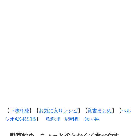
【
下味冷凍
】【
お気に入りレシピ
】【
覚書まとめ
】【
ヘル
シオAX-RS1B
】
魚料理
卵料理
米・丼
野菜炒め。ちょっと柔らかくて食べやす