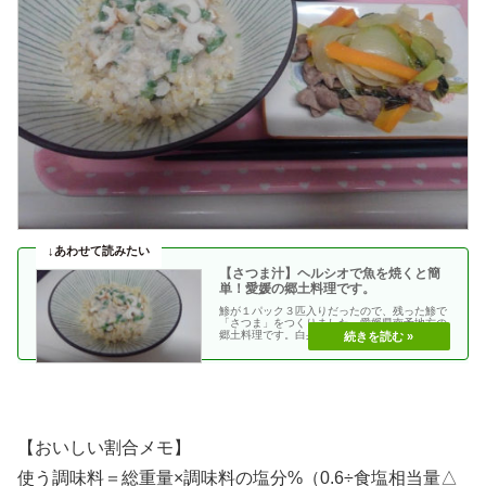
【さつま汁】ヘルシオで魚を焼くと簡
単！愛媛の郷土料理です。
鯵が１パック３匹入りだったので、残った鯵で
「さつま」をつくりました。愛媛県南予地方の
郷土料理です。白身の焼き魚と麦味噌をすり合
わせてだし汁で・・
【おいしい割合メモ】
使う調味料＝総重量×調味料の塩分%（0.6÷食塩相当量△