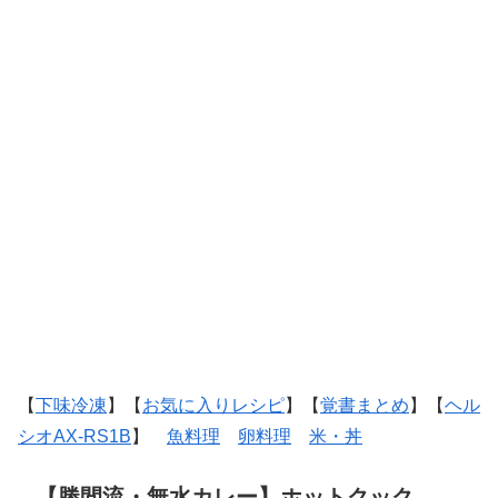
【
下味冷凍
】【
お気に入りレシピ
】【
覚書まとめ
】【
ヘル
シオAX-RS1B
】
魚料理
卵料理
米・丼
【勝間流・無水カレー】ホットクック