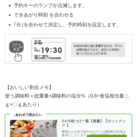
予約キーのランプが点滅します。
できあがり時刻 を合わせる
｢分｣を合わせて決定し、予約時刻を設定します。
【おいしい割合メモ】
使う調味料＝総重量×調味料の塩分%（0.6÷食塩相当量△
ｇ×〇ｇあたり）
0.6％味つけ一覧【覚書】【ホットクッ
ク 】
勝間さんの本で紹介されていた調味料の計算を
参考にしています。 材料の総重量をはかる 総