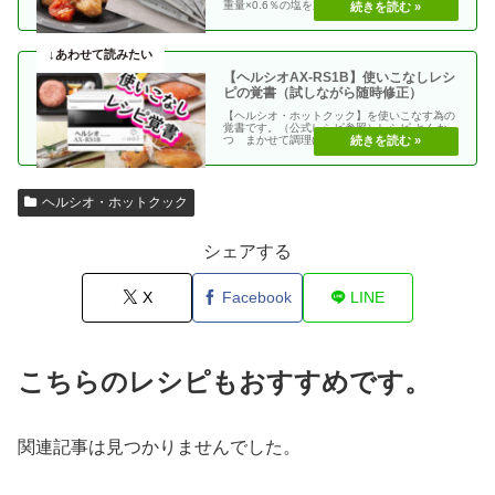
重量×0.6％の塩を加える 使う調味料＝（総重
量）×（・・
【ヘルシオAX-RS1B】使いこなしレシ
ピの覚書（試しながら随時修正）
【ヘルシオ・ホットクック】を使いこなす為の
覚書です。（公式レシピ参照）レシピ とんか
つ まかせて調理(網焼き・揚げる) エビフラ
イ coco・・
ヘルシオ・ホットクック
シェアする
X
Facebook
LINE
こちらのレシピもおすすめです。
関連記事は見つかりませんでした。