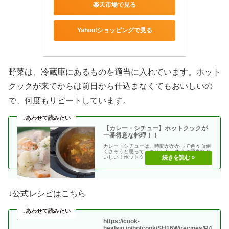
楽天市場で見る
Yahoo!ショッピングで見る
野菜は、冷蔵庫にあるものを適当に入れています。ホット
クックが来てからは前日から仕込まなくてもおいしいの
で、何度もリピートしています。
【カレー・シチュー】ホットクックが
一番得意な料理！！
カレー・シチューは、時間がかかって色々面倒
くさそうと思っていませんか。本当に簡単でお
いしい！ホットクックが一番得意な料理だと思
います。まぜ技・・
↓公式レシピはこちら
https://cook-
healsio.jp/hotcook/SH16W/recipes/R4