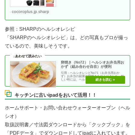
cocoroplus.jp.sharp
参照：SHARPのヘルシオレシピ
「SHARPのヘルシオレシピ」は、どの写真もプロが撮っ
ているので、美味しそうです。
卵焼き（No72）｜ヘルシオお弁当用お
かず（組み合わせ自在）が便利
引用：ヘルシオレシピNo71（お弁当用おか
ず）お弁当の副菜の卵焼きをつくりました。忙
しい時には、ヘルシオがとっても強い味方！！
小さな耐熱容器・・
キッチンに古いipadをおいて活用！！
ホームサポート・お問い合わせウォーターオーブン（ヘル
シオ）
取扱説明書／寸法図ダウンロードから「クックブック」を
「PDFデータ」でダウンロードしてipadに入れています。