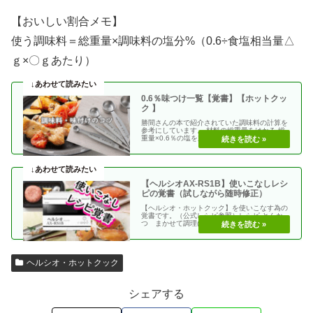
【おいしい割合メモ】
使う調味料＝総重量×調味料の塩分%（0.6÷食塩相当量△
ｇ×〇ｇあたり）
0.6％味つけ一覧【覚書】【ホットクッ
ク 】
勝間さんの本で紹介されていた調味料の計算を
参考にしています。 材料の総重量をはかる 総
重量×0.6％の塩を加える 使う調味料＝（総重
量）×（・・
【ヘルシオAX-RS1B】使いこなしレシ
ピの覚書（試しながら随時修正）
【ヘルシオ・ホットクック】を使いこなす為の
覚書です。（公式レシピ参照）レシピ とんか
つ まかせて調理(網焼き・揚げる) エビフラ
イ coco・・
ヘルシオ・ホットクック
シェアする