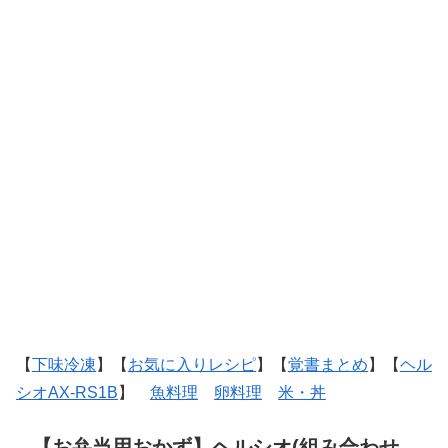
【
下味冷凍
】【
お気に入りレシピ
】【
覚書まとめ
】【
ヘル
シオAX-RS1B
】
魚料理
卵料理
米・丼
【お弁当用おかず】ヘルシオ(組み合わせ